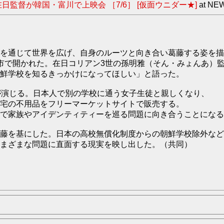
監督が韓国・富川で上映会 ［7/6］ [仮面ウニダー★]
at NE
を通じて世界を広げ、自身のルーツと向き合い葛藤する姿を描
市で開かれた。在日コリアン3世の孫明雅（そん・みょんあ）監
鮮学校を知るきっかけになってほしい」と語った。
が演じる。日本人で別の学校に通う女子生徒と親しくなり、
自宅の不用品をフリーマーケットサイトで販売する。
で家族やアイデンティティーを巡る問題に向き合うことになる
藤を基にした。日本の高校無償化制度からの朝鮮学校除外など
まざまな問題に直面する現実を映し出した。（共同）