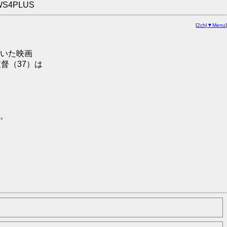
WS4PLUS
[
2ch
|
▼Menu
]
いた映画
督（37）は
。