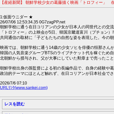
【産経新聞】 朝鮮学校少女の葛藤描く映画「トロフィー」 在日
1:仮面ウニダー ★
26/07/06 12:53:34.35 0G7zagPP.net
朝鮮学校に通う在日コリアンの少女が日本人の同世代との交流
「トロフィー」の上映会が5日、韓国京畿道富川（プチョン）
共同通信の取材に「子どもたちの自然な姿を表現した。今の朝
映画では、朝鮮学校に通う14歳の少女ソヒを俳優の恒那さん
韓国の人気音楽グループBTSのライブチケット代を稼ぐため
北朝鮮から授与され、父が大事にしていた勲章まで売ったこと
朝鮮学校出身の孫監督による初の長編作品で、自身の経験や葛
政治的テーマにほとんど触れず、在日コリアンが日本社会でさ
2026/7/6 07:10
URLﾘﾝｸ(www.sankei.com)
レスを読む