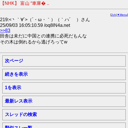
【NHK】 富山 “車庫� ..
[
2ch
|
▼Menu
]
219:<丶｀∀´>（´・ω・｀）（｀ハ´ ）さん
25/09/03 16:05:10.59 /oq8lN4a.net
>>83
田舎は未だに中国との連携に必死だもんな
その木は倒れるから逃げろってw
次ページ
続きを表示
1を表示
最新レス表示
スレッドの検索
類似スレ一覧