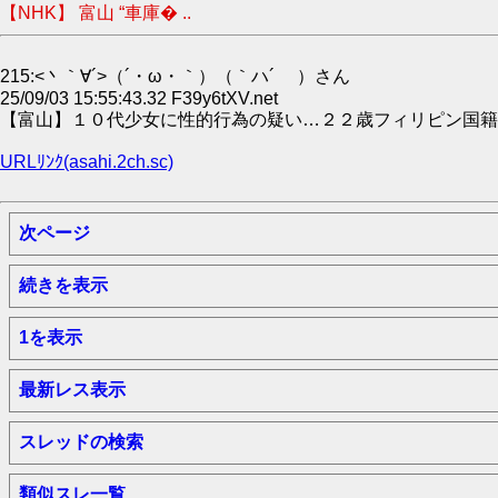
【NHK】 富山 “車庫� ..
215:<丶｀∀´>（´・ω・｀）（｀ハ´ ）さん
25/09/03 15:55:43.32 F39y6tXV.net
【富山】１０代少女に性的行為の疑い…２２歳フィリピン国籍の公務
URLﾘﾝｸ(asahi.2ch.sc)
次ページ
続きを表示
1を表示
最新レス表示
スレッドの検索
類似スレ一覧