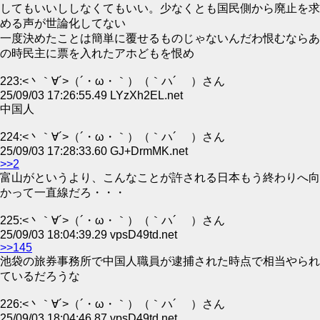
してもいいししなくてもいい。少なくとも国民側から廃止を求
める声が世論化してない
一度決めたことは簡単に覆せるものじゃないんだわ恨むならあ
の時民主に票を入れたアホどもを恨め
223:<丶｀∀´>（´・ω・｀）（｀ハ´ ）さん
25/09/03 17:26:55.49 LYzXh2EL.net
中国人
224:<丶｀∀´>（´・ω・｀）（｀ハ´ ）さん
25/09/03 17:28:33.60 GJ+DrmMK.net
>>2
富山がというより、こんなことが許される日本もう終わりへ向
かって一直線だろ・・・
225:<丶｀∀´>（´・ω・｀）（｀ハ´ ）さん
25/09/03 18:04:39.29 vpsD49td.net
>>145
池袋の旅券事務所で中国人職員が逮捕された時点で相当やられ
ているだろうな
226:<丶｀∀´>（´・ω・｀）（｀ハ´ ）さん
25/09/03 18:04:46.87 vpsD49td.net