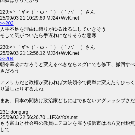
国奴ばかりだから
229:<丶｀∀´>（´・ω・｀）（｀ハ´ ）さん
25/09/03 21:10:29.89 MJ24+WvK.net
>>203
人手不足を理由に縛りがゆるゆるにしていきそう
そして気がついたら手遅れになりそうな悪寒
230:<丶｀∀´>（´・ω・｀）（｀ハ´ ）さん
25/09/03 21:12:56.12 MJ24+WvK.net
>>204
朝令暮改になろうと変えるべきならスグにでも修正、撤回すべ
きだろう
アメリカだと政権が変われば大統領令で簡単に変えたりひっく
り返したりするよね
まあ、日本の間抜け政治家どもにはできないアグレッシブさだ
231:!dongurg
25/09/03 22:56:26.70 L1FXsYoX.net
もう富山と社会科の教員にテヨンを雇う横浜市は地方交付税無
しで