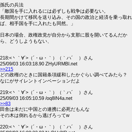
孫氏の兵法
「敵国を手に入れるには必ずしも戦争は必要ない。
長期間かけて移民を送り込み、その国の政治と経済を乗っ取れ
ば、相手国を手に入れたも同然。」
日本の場合、政権政党が自分から支那に股を開いてるんだか
ら、どうしようもない、
218:<丶｀∀´>（´・ω・｀）（｀ハ´ ）さん
25/09/03 16:03:18.90 ZHyURMBl.net
>>215
どの政権のときに国籍条項緩和したかぐらい調べてみたら？
なにがサイレントインベーションだよ
219:<丶｀∀´>（´・ω・｀）（｀ハ´ ）さん
25/09/03 16:05:10.59 /oq8lN4a.net
>>83
田舎は未だに中国との連携に必死だもんな
その木は倒れるから逃げろってw
220:<丶｀∀´>（´・ω・｀）（｀ハ´ ）さん