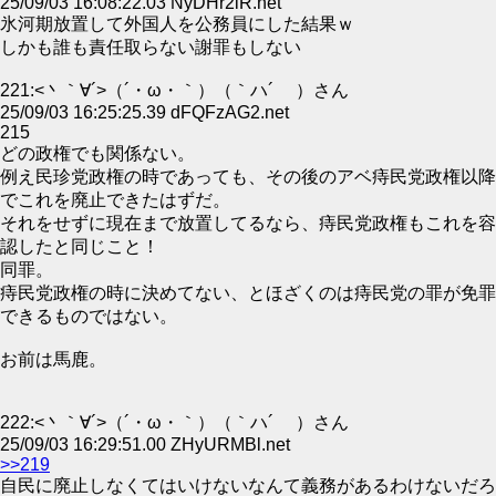
25/09/03 16:08:22.03 NyDHr2lR.net
氷河期放置して外国人を公務員にした結果ｗ
しかも誰も責任取らない謝罪もしない
221:<丶｀∀´>（´・ω・｀）（｀ハ´ ）さん
25/09/03 16:25:25.39 dFQFzAG2.net
215
どの政権でも関係ない。
例え民珍党政権の時であっても、その後のアベ痔民党政権以降
でこれを廃止できたはずだ。
それをせずに現在まで放置してるなら、痔民党政権もこれを容
認したと同じこと！
同罪。
痔民党政権の時に決めてない、とほざくのは痔民党の罪が免罪
できるものではない。
お前は馬鹿。
222:<丶｀∀´>（´・ω・｀）（｀ハ´ ）さん
25/09/03 16:29:51.00 ZHyURMBl.net
>>219
自民に廃止しなくてはいけないなんて義務があるわけないだろ