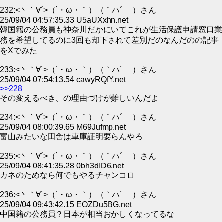
232:<丶｀∀´>（´・ω・｀）（｀ハ´ ）さん
25/09/04 04:57:35.33 U5aUXxhn.net
韓国籍の公務員も神奈川だかにいてこれが生活保護申請窓口業
務を希望してるのに3回も却下されて差別だのなんだのの記事
をXでみた
233:<丶｀∀´>（´・ω・｀）（｀ハ´ ）さん
25/09/04 07:54:13.54 cawyRQfY.net
>>228
その変えるべき、の理由づけが難しいんだよ
234:<丶｀∀´>（´・ω・｀）（｀ハ´ ）さん
25/09/04 08:00:39.65 M69Jufmp.net
富山みたいな田舎は車庫証明要らんやろ
235:<丶｀∀´>（´・ω・｀）（｀ハ´ ）さん
25/09/04 08:41:35.28 0bh3dID6.net
カネのためなら何でもやるチャンコロ
236:<丶｀∀´>（´・ω・｀）（｀ハ´ ）さん
25/09/04 09:43:42.15 EOZDu5BG.net
中国籍の公務員？日本が相当おかしくなってるな