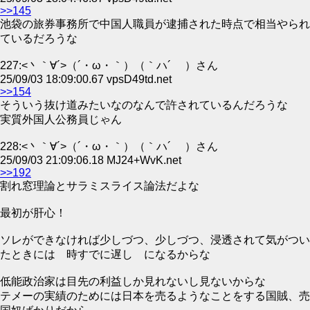
>>145
池袋の旅券事務所で中国人職員が逮捕された時点で相当やられ
ているだろうな
227:<丶｀∀´>（´・ω・｀）（｀ハ´ ）さん
25/09/03 18:09:00.67 vpsD49td.net
>>154
そういう抜け道みたいなのなんで許されているんだろうな
実質外国人公務員じゃん
228:<丶｀∀´>（´・ω・｀）（｀ハ´ ）さん
25/09/03 21:09:06.18 MJ24+WvK.net
>>192
割れ窓理論とサラミスライス論法だよな
最初が肝心！
ソレができなければ少しづつ、少しづつ、浸透されて気がつい
たときには 時すでに遅し になるからな
低能政治家は目先の利益しか見れないし見ないからな
テメーの実績のためには日本を売るようなことをする国賊、売