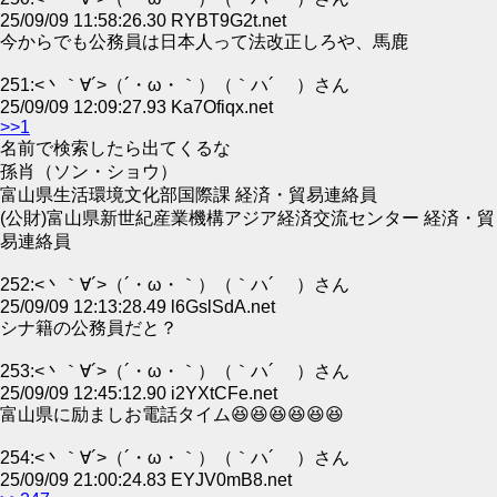
25/09/09 11:58:26.30 RYBT9G2t.net
今からでも公務員は日本人って法改正しろや、馬鹿
251:<丶｀∀´>（´・ω・｀）（｀ハ´ ）さん
25/09/09 12:09:27.93 Ka7Ofiqx.net
>>1
名前で検索したら出てくるな
孫肖（ソン・ショウ）
富山県生活環境文化部国際課 経済・貿易連絡員
(公財)富山県新世紀産業機構アジア経済交流センター 経済・貿
易連絡員
252:<丶｀∀´>（´・ω・｀）（｀ハ´ ）さん
25/09/09 12:13:28.49 l6GslSdA.net
シナ籍の公務員だと？
253:<丶｀∀´>（´・ω・｀）（｀ハ´ ）さん
25/09/09 12:45:12.90 i2YXtCFe.net
富山県に励ましお電話タイム😆😆😆😆😆😆
254:<丶｀∀´>（´・ω・｀）（｀ハ´ ）さん
25/09/09 21:00:24.83 EYJV0mB8.net