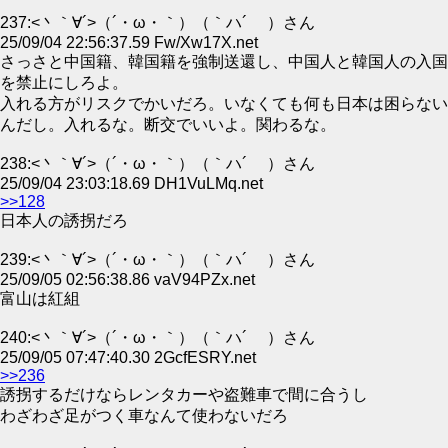
237:<丶｀∀´>（´・ω・｀）（｀ハ´ ）さん
25/09/04 22:56:37.59 Fw/Xw17X.net
さっさと中国籍、韓国籍を強制送還し、中国人と韓国人の入国
を禁止にしろよ。
入れる方がリスクでかいだろ。いなくても何も日本は困らない
んだし。入れるな。断交でいいよ。関わるな。
238:<丶｀∀´>（´・ω・｀）（｀ハ´ ）さん
25/09/04 23:03:18.69 DH1VuLMq.net
>>128
日本人の誘拐だろ
239:<丶｀∀´>（´・ω・｀）（｀ハ´ ）さん
25/09/05 02:56:38.86 vaV94PZx.net
富山は紅組
240:<丶｀∀´>（´・ω・｀）（｀ハ´ ）さん
25/09/05 07:47:40.30 2GcfESRY.net
>>236
誘拐するだけならレンタカーや盗難車で間に合うし
わざわざ足がつく車なんて使わないだろ