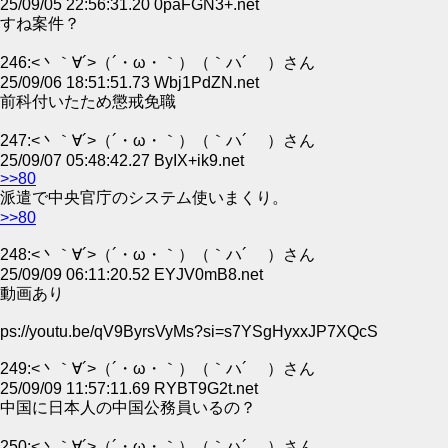
25/09/05 22:56:31.20 0paFGN3+.net
すね案件？
246:<丶｀∀´>（´・ω・｀）（｀ハ´ ）さん
25/09/06 18:51:51.73 Wbj1PdZN.net
前科付いたため懲戒免職
247:<丶｀∀´>（´・ω・｀）（｀ハ´ ）さん
25/09/07 05:48:42.27 ByIX+ik9.net
>>80
派遣で中央官庁のシステム使いまくり。
>>80
248:<丶｀∀´>（´・ω・｀）（｀ハ´ ）さん
25/09/09 06:11:20.52 EYJV0mB8.net
動画あり
ps://youtu.be/qV9ByrsVyMs?si=s7YSgHyxxJP7XQcS
249:<丶｀∀´>（´・ω・｀）（｀ハ´ ）さん
25/09/09 11:57:11.69 RYBT9G2t.net
中国に日本人の中国公務員いるの？
250:<丶｀∀´>（´・ω・｀）（｀ハ´ ）さん