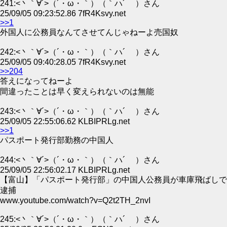
241:<丶｀∀´>（´・ω・｀）（｀ハ´ ）さん
25/09/05 09:23:52.86 7fR4Ksvy.net
>>1
外国人に公務員なんてさせてんじゃねーよ売国奴
242:<丶｀∀´>（´・ω・｀）（｀ハ´ ）さん
25/09/05 09:40:28.05 7fR4Ksvy.net
>>204
答えになってねーよ
間違ったことは早く変えられないのは無能
243:<丶｀∀´>（´・ω・｀）（｀ハ´ ）さん
25/09/05 22:55:06.62 KLBIPRLg.net
>>1
パスポート発行部勤務の中国人
244:<丶｀∀´>（´・ω・｀）（｀ハ´ ）さん
25/09/05 22:56:02.17 KLBIPRLg.net
【富山】「パスポート発行部」の中国人公務員が車庫飛ばしで
逮捕
www.youtube.com/watch?v=Q2t2TH_2nvI
245:<丶｀∀´>（´・ω・｀）（｀ハ´ ）さん