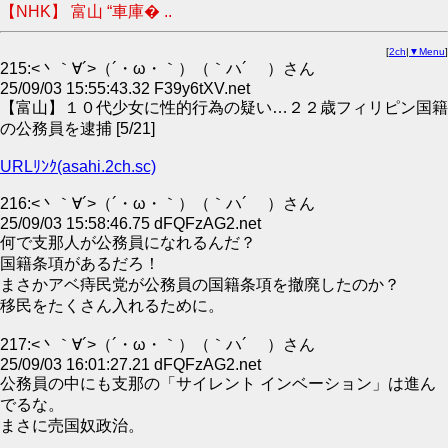
【NHK】 富山 “車庫� ..
[
2ch
|
▼Menu
]
215:<丶｀∀´>（´・ω・｀）（｀ハ´ ）さん
25/09/03 15:55:43.32 F39y6tXV.net
【富山】１０代少女に性的行為の疑い…２２歳フィリピン国籍
の公務員を逮捕 [5/21]
URLﾘﾝｸ(asahi.2ch.sc)
216:<丶｀∀´>（´・ω・｀）（｀ハ´ ）さん
25/09/03 15:58:46.75 dFQFzAG2.net
何で支那人が公務員になれるんだ？
国籍条項があるだろ！
まさかアベ痔民党が公務員の国籍条項を撤廃したのか？
移民をたくさん入れるために。
217:<丶｀∀´>（´・ω・｀）（｀ハ´ ）さん
25/09/03 16:01:27.21 dFQFzAG2.net
公務員の中にも支那の「サイレント インベーション」は進ん
でるな。
まさに売国奴政治。