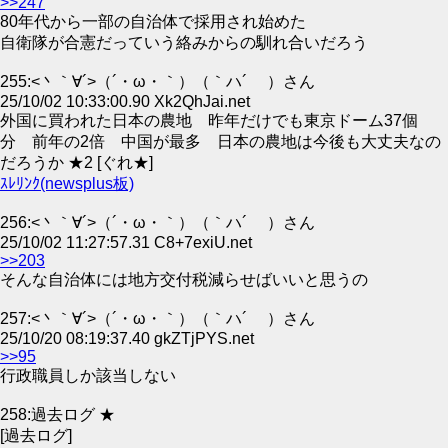
>>247
80年代から一部の自治体で採用され始めた
自衛隊が合憲だっていう絡みからの馴れ合いだろう
255:<丶｀∀´>（´・ω・｀）（｀ハ´ ）さん
25/10/02 10:33:00.90 Xk2QhJai.net
外国に買われた日本の農地 昨年だけでも東京ドーム37個
分 前年の2倍 中国が最多 日本の農地は今後も大丈夫なの
だろうか ★2 [ぐれ★]
ｽﾚﾘﾝｸ(newsplus板)
256:<丶｀∀´>（´・ω・｀）（｀ハ´ ）さん
25/10/02 11:27:57.31 C8+7exiU.net
>>203
そんな自治体には地方交付税減らせばいいと思うの
257:<丶｀∀´>（´・ω・｀）（｀ハ´ ）さん
25/10/20 08:19:37.40 gkZTjPYS.net
>>95
行政職員しか該当しない
258:過去ログ ★
[過去ログ]