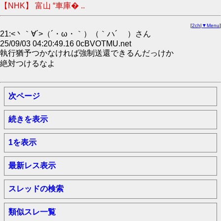
【NHK】 富山 “車庫� ..
[
2ch
|
▼Menu
]
21:<丶｀∀´>（´・ω・｀）（｀ハ´ ）さん
25/09/03 04:20:49.16 0cBVOTMU.net
執行猶予つかなければ強制送還できるんだっけか
絶対つけるなよ
次ページ
続きを表示
1を表示
最新レス表示
スレッドの検索
類似スレ一覧