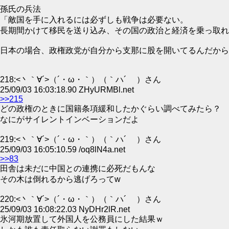
孫氏の兵法
「敵国を手に入れるには必ずしも戦争は必要ない。
長期間かけて移民を送り込み、その国の政治と経済を乗っ取れ
日本の場合、政権政党が自分から支那に股を開いてるんだから
218:<丶｀∀´>（´・ω・｀）（｀ハ´ ）さん
25/09/03 16:03:18.90 ZHyURMBl.net
>>215
どの政権のときに国籍条項緩和したかぐらい調べてみたら？
なにがサイレントインベーションだよ
219:<丶｀∀´>（´・ω・｀）（｀ハ´ ）さん
25/09/03 16:05:10.59 /oq8lN4a.net
>>83
田舎は未だに中国との連携に必死だもんな
その木は倒れるから逃げろってw
220:<丶｀∀´>（´・ω・｀）（｀ハ´ ）さん
25/09/03 16:08:22.03 NyDHr2lR.net
氷河期放置して外国人を公務員にした結果ｗ