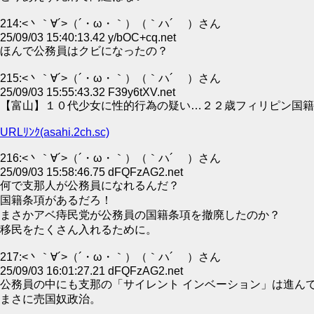
214:<丶｀∀´>（´・ω・｀）（｀ハ´ ）さん
25/09/03 15:40:13.42 y/bOC+cq.net
ほんで公務員はクビになったの？
215:<丶｀∀´>（´・ω・｀）（｀ハ´ ）さん
25/09/03 15:55:43.32 F39y6tXV.net
【富山】１０代少女に性的行為の疑い…２２歳フィリピン国籍の公務
URLﾘﾝｸ(asahi.2ch.sc)
216:<丶｀∀´>（´・ω・｀）（｀ハ´ ）さん
25/09/03 15:58:46.75 dFQFzAG2.net
何で支那人が公務員になれるんだ？
国籍条項があるだろ！
まさかアベ痔民党が公務員の国籍条項を撤廃したのか？
移民をたくさん入れるために。
217:<丶｀∀´>（´・ω・｀）（｀ハ´ ）さん
25/09/03 16:01:27.21 dFQFzAG2.net
公務員の中にも支那の「サイレント インベーション」は進ん
まさに売国奴政治。