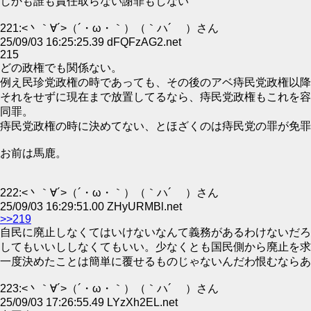
しかも誰も責任取らない謝罪もしない
221:<丶｀∀´>（´・ω・｀）（｀ハ´ ）さん
25/09/03 16:25:25.39 dFQFzAG2.net
215
どの政権でも関係ない。
例え民珍党政権の時であっても、その後のアベ痔民党政権以降
それをせずに現在まで放置してるなら、痔民党政権もこれを容
同罪。
痔民党政権の時に決めてない、とほざくのは痔民党の罪が免罪
お前は馬鹿。
222:<丶｀∀´>（´・ω・｀）（｀ハ´ ）さん
25/09/03 16:29:51.00 ZHyURMBl.net
>>219
自民に廃止しなくてはいけないなんて義務があるわけないだろ
してもいいししなくてもいい。少なくとも国民側から廃止を求
一度決めたことは簡単に覆せるものじゃないんだわ恨むならあ
223:<丶｀∀´>（´・ω・｀）（｀ハ´ ）さん
25/09/03 17:26:55.49 LYzXh2EL.net