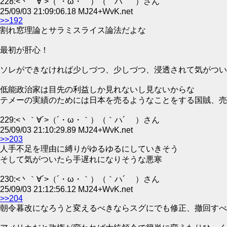
228:<丶｀∀´>（´・ω・｀）（｀ハ´ ）さん
25/09/03 21:09:06.18 MJ24+WvK.net
>>192
割れ窓理論とサラミスライス論法だよな
最初が肝心！
ソレができなければ少しづつ、少しづつ、浸透されて気がつい
低能政治家は目先の利益しか見れないし見ないからな
テメーの実績のためには日本を売るようなことをする国賊、売
229:<丶｀∀´>（´・ω・｀）（｀ハ´ ）さん
25/09/03 21:10:29.89 MJ24+WvK.net
>>203
人手不足を理由に縛りがゆるゆるにしていきそう
そして気がついたら手遅れになりそうな悪寒
230:<丶｀∀´>（´・ω・｀）（｀ハ´ ）さん
25/09/03 21:12:56.12 MJ24+WvK.net
>>204
朝令暮改になろうと変えるべきならスグにでも修正、撤回すべ