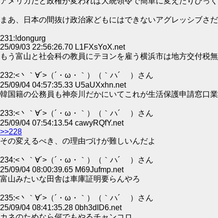
アメリカだと政権が変われば大統領令で簡単に変えたりひっく
まあ、日本の間抜け政治家どもにはできないアグレッシブさだ
231:!dongurg
25/09/03 22:56:26.70 L1FXsYoX.net
もう富山と社会科の教員にテヨンを雇う横浜市は地方交付税無
232:<丶｀∀´>（´・ω・｀）（｀ハ´ ）さん
25/09/04 04:57:35.33 U5aUXxhn.net
韓国籍の公務員も神奈川だかにいてこれが生活保護申請窓口業
233:<丶｀∀´>（´・ω・｀）（｀ハ´ ）さん
25/09/04 07:54:13.54 cawyRQfY.net
>>228
その変えるべき、の理由づけが難しいんだよ
234:<丶｀∀´>（´・ω・｀）（｀ハ´ ）さん
25/09/04 08:00:39.65 M69Jufmp.net
富山みたいな田舎は車庫証明要らんやろ
235:<丶｀∀´>（´・ω・｀）（｀ハ´ ）さん
25/09/04 08:41:35.28 0bh3dID6.net
カネのためなら何でもやるチャンコロ