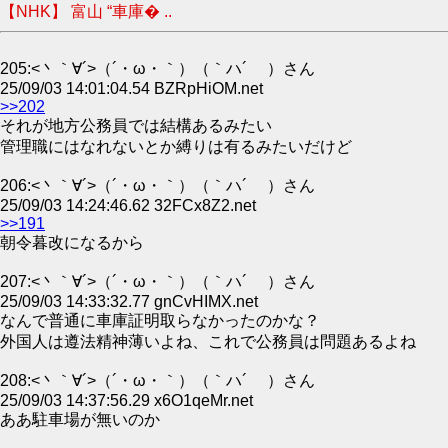
【NHK】 富山 “車庫� ..
205:<丶｀∀´>（´・ω・｀）（｀ハ´ ）さん
25/09/03 14:01:04.54 BZRpHiOM.net
>>202
それが地方公務員では結構あるみたい
管理職にはなれないとか縛りは有るみたいだけど
206:<丶｀∀´>（´・ω・｀）（｀ハ´ ）さん
25/09/03 14:24:46.62 32FCx8Z2.net
>>191
朝令暮改になるから
207:<丶｀∀´>（´・ω・｀）（｀ハ´ ）さん
25/09/03 14:33:32.77 gnCvHIMX.net
なんで普通に車庫証明取らなかったのかな？
外国人は遵法精神薄いよね、これで公務員は問題あるよね
208:<丶｀∀´>（´・ω・｀）（｀ハ´ ）さん
25/09/03 14:37:56.29 x6O1qeMr.net
ああ駐車場が無いのか