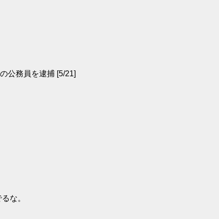
員を逮捕 [5/21]
でるな。