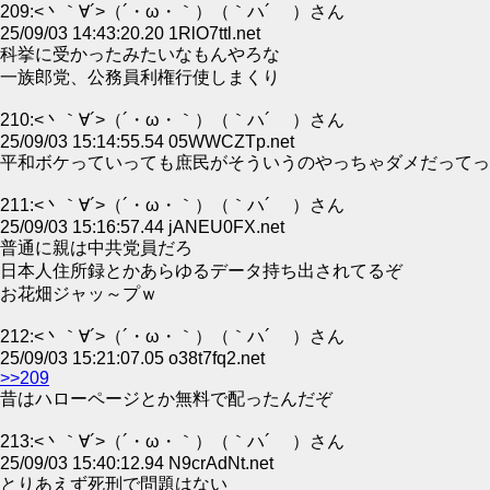
209:<丶｀∀´>（´・ω・｀）（｀ハ´ ）さん
25/09/03 14:43:20.20 1RlO7ttl.net
科挙に受かったみたいなもんやろな
一族郎党、公務員利権行使しまくり
210:<丶｀∀´>（´・ω・｀）（｀ハ´ ）さん
25/09/03 15:14:55.54 05WWCZTp.net
平和ボケっていっても庶民がそういうのやっちゃダメだってっ
211:<丶｀∀´>（´・ω・｀）（｀ハ´ ）さん
25/09/03 15:16:57.44 jANEU0FX.net
普通に親は中共党員だろ
日本人住所録とかあらゆるデータ持ち出されてるぞ
お花畑ジャッ～プｗ
212:<丶｀∀´>（´・ω・｀）（｀ハ´ ）さん
25/09/03 15:21:07.05 o38t7fq2.net
>>209
昔はハローページとか無料で配ったんだぞ
213:<丶｀∀´>（´・ω・｀）（｀ハ´ ）さん
25/09/03 15:40:12.94 N9crAdNt.net
とりあえず死刑で問題はない