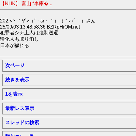
【NHK】 富山 “車庫� ..
202:<丶｀∀´>（´・ω・｀）（｀ハ´ ）さん
25/09/03 13:48:58.36 BZRpHiOM.net
犯罪者シナ土人は強制送還
帰化人も取り消し
日本が穢れる
次ページ
続きを表示
1を表示
最新レス表示
スレッドの検索