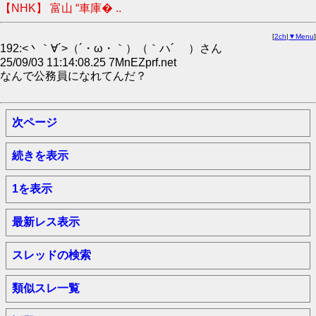
【NHK】 富山 “車庫� ..
[
2ch
|
▼Menu
]
192:<丶｀∀´>（´・ω・｀）（｀ハ´ ）さん
25/09/03 11:14:08.25 7MnEZprf.net
なんで公務員になれてんだ？
次ページ
続きを表示
1を表示
最新レス表示
スレッドの検索
類似スレ一覧