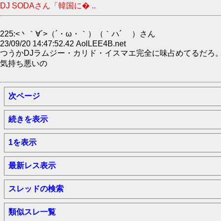
DJ SODAさん「韓国に� ..
225:<丶｀∀´>（´・ω・｀）（｀ハ´ ）さん
23/09/20 14:47:52.42 AolLEE4B.net
つうかDJラムジー・カリド・イスマエ完全に味占めてるだろ
気持ち悪いの
次ページ
続きを表示
1を表示
最新レス表示
スレッドの検索
類似スレ一覧