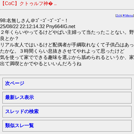
【CoC】クトゥルフ神� ..
[
2ch
|
▼Menu
]
98:名無しさん＠ｺﾞｰｺﾞｰｺﾞｰｺﾞｰ！
25/08/22 22:12:14.32 Pny664lG.net
２年くらいやってるけどやばい主婦って当たったことない。野
良とか？
リアル友人ではいるけど配偶者が手綱取れなくて子供凸はあっ
たかな。３時間くらい息抜きさせてやれよって思ったけど
気を使って家でできる趣味を選ぶから舐められるというか、家
出て満喫とかでやるといいんだろうね
次ページ
最新レス表示
スレッドの検索
類似スレ一覧