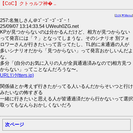
【CoC】クトゥルフ神� ..
[
2ch
|
▼Menu
]
257:名無しさん＠ｺﾞｰｺﾞｰｺﾞｰｺﾞｰ！
25/09/07 13:14:33.54 UWeuh0ZG.net
KPが見つからないのは分かるんだけど、相方が見つからない
って発言には「？」となってしまうな。そのシナリオ 別フォ
ロワーさんが行きたいって言ってたし、TL的に未通過の人が
多いシナリオだから「見つからない」って発言おかしいんだよ
な。
多分「(自分のお気に入りの人が全員通過済みなので)相方見つ
からない」ってことなんだろうな〜。
URLﾘﾝｸ(tters.jp)
関係値とか考えず行きたがってる人いるんだからそいつと行け
みたいなの怖すぎる
一緒に行きたいと思える人が皆通過済だから行かないって選択
取ってもなんらおかしくないだろ
次ページ