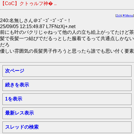
【CoC】クトゥルフ神� ..
[
2ch
|
▼Menu
]
240:名無しさん＠ｺﾞｰｺﾞｰｺﾞｰｺﾞｰ！
25/09/05 12:15:49.87 L7FNzXj+.net
前にも叶のパクリじゃねって他の人の立ち絵上がってたけど茶
髪で長髪一つ結びでだるっとした服着てるって共通点しかない
だろ
優しい雰囲気の長髪男子作ろうと思ったら誰でも思い付く要素
次ページ
続きを表示
1を表示
最新レス表示
スレッドの検索