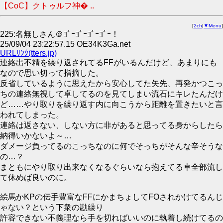
【CoC】クトゥルフ神� ..
[
2ch
|
▼Menu
]
225:名無しさん＠ｺﾞｰｺﾞｰｺﾞｰｺﾞｰ！
25/09/04 23:22:57.15 OE34K3Ga.net
URLﾘﾝｸ(tters.jp)
連絡出不精を繰り返されてるFFがいるんだけど、あまりにも
なので思い切って指摘した。
反省しているように思えたから安心してた矢先、再発かつこっ
ちの連絡無視して卓してるのを見てしまい流石にキレたんだけ
ど……やり取りを繰り返す内に向こうから距離を置きたいと言
われてしまった。
連絡は返さない、しない方に非があると思ってる身からしたら
納得いかないよ～…
ダメージ負ってるのこっちなのに何でそっちがそんな辛そうな
の…？
まともにやり取り出来なくなるぐらいなら抱えてる卓全部流し
て休めば良いのに。
絵馬かKPの伝手豊富なFFにかまちょしてFOされかけてるんじ
ゃない？という下衆の勘繰り
許容できない不義理なら手を切ればいいのに執着し続けてるの