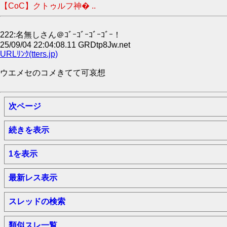
【CoC】クトゥルフ神� ..
222:名無しさん＠ｺﾞｰｺﾞｰｺﾞｰｺﾞｰ！
25/09/04 22:04:08.11 GRDtp8Jw.net
URLﾘﾝｸ(tters.jp)
ウエメセのコメきてて可哀想
次ページ
続きを表示
1を表示
最新レス表示
スレッドの検索
類似スレ一覧