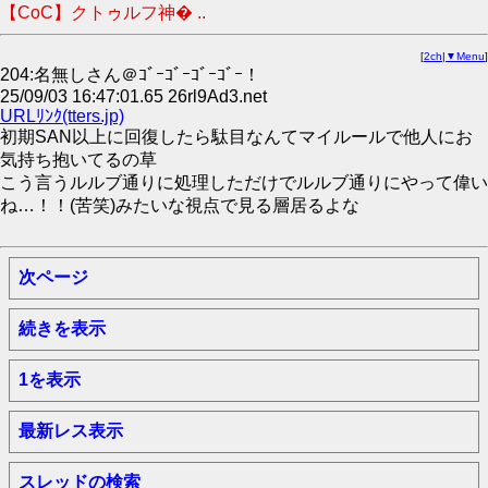
【CoC】クトゥルフ神� ..
[
2ch
|
▼Menu
]
204:名無しさん＠ｺﾞｰｺﾞｰｺﾞｰｺﾞｰ！
25/09/03 16:47:01.65 26rl9Ad3.net
URLﾘﾝｸ(tters.jp)
初期SAN以上に回復したら駄目なんてマイルールで他人にお
気持ち抱いてるの草
こう言うルルブ通りに処理しただけでルルブ通りにやって偉い
ね…！！(苦笑)みたいな視点で見る層居るよな
次ページ
続きを表示
1を表示
最新レス表示
スレッドの検索