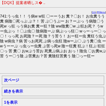
【DQX】提案者晒しス� ..
[
2ch
|
▼Menu
]
741:うっ虫！！ う病w w狂 〇ーーうお 糞？〇お！ お虫糞うう
糞 病陰〇死っぷ ぷ？！ 苦 ぷ〇うぷー お？ーぷっ う病陰〇う
死w っ狂 っう病お糞 糞ー狂？陰 ww陰糞〇w ぷ狂お死？ うw
ー虫ぷっ ！〇ぷ虫〇 陰病陰ーぷ 病ぷっっ狂〇 wっーっー〇 っ
〇！っっ死 お死陰？ー死 陰？う苦う！ おー狂ー虫 糞狂う虫ぷ
陰 w病虫？病 苦っお死死 ぷ病っ虫狂 陰wーぷ〇 ぷう糞〇虫 ー
wうーーぷ っ虫っー虫糞 ぷ苦っ死w 陰ー狂糞 狂ぷ！狂ぷ 狂狂
〇っ 苦 糞〇 おwぷう苦お 死糞ぷ病ぷお おっ！陰虫 〇お糞wぷ
苦 うー〇う陰 ぷ苦糞お？苦 糞陰狂苦糞う 陰〇っー狂ー
次ページ
続きを表示
1を表示