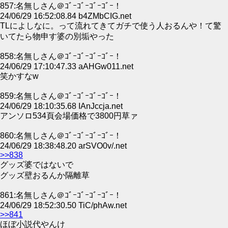
857:名無しさん＠ｺﾞｰｺﾞｰｺﾞｰｺﾞｰ！
24/06/29 16:52:08.84 b4ZMbCIG.net
TLによしなに。って流れてきてガチで使う人おるんや！て驚
いてたら物申す婆の別垢やった
858:名無しさん＠ｺﾞｰｺﾞｰｺﾞｰｺﾞｰ！
24/06/29 17:10:47.33 aAHGw011.net
笑かすなw
859:名無しさん＠ｺﾞｰｺﾞｰｺﾞｰｺﾞｰ！
24/06/29 18:10:35.68 IAnJccja.net
アンソロ534頁会場価格で3800円草ァ
860:名無しさん＠ｺﾞｰｺﾞｰｺﾞｰｺﾞｰ！
24/06/29 18:38:48.20 arSVO0v/.net
>>838
グッズ婆ではないで
グッズ壁おるんか隔離草
861:名無しさん＠ｺﾞｰｺﾞｰｺﾞｰｺﾞｰ！
24/06/29 18:52:30.50 TiC/phAw.net
>>841
ほぼ小説代やんけ