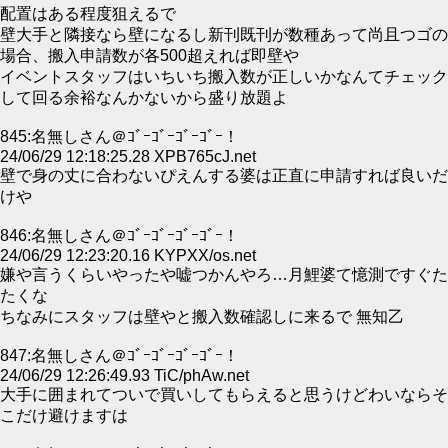
配置はある程度狙えるで
壁大手と隣接なら壁になるし新刊既刊が数種あって尚且つゴの
場合、搬入申請数が各500超えれば即壁や
イベントスタッフはいちいち搬入数が正しいかなんてチェック
して回る余裕なんかないから盛り放題よ
845:名無しさん＠ｺﾞｰｺﾞｰｺﾞｰｺﾞｰ！
24/06/29 12:18:25.28 XPB765cJ.net
壁で身の丈に合わないぴえんする婆は正直に申請すれば良いだ
けや
846:名無しさん＠ｺﾞｰｺﾞｰｺﾞｰｺﾞｰ！
24/06/29 12:23:20.16 KYPXX/os.net
嫌や言うくらいやったや嘘つかんやろ…月鯉婆て憶測ですぐた
たくな
ちなみにスタッフは壁やと搬入数確認しに来るで 無知乙
847:名無しさん＠ｺﾞｰｺﾞｰｺﾞｰｺﾞｰ！
24/06/29 12:26:49.93 TiC/phAw.net
大手に囲まれてついで買いしてもらえると思うけどわいならそ
こだけ避けますは