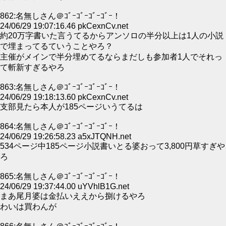
862:名無しさん＠ｺﾞｰｺﾞｰｺﾞｰｺﾞｰ！
24/06/29 19:07:16.46 pkCexnCv.net
約20万字書いた言うてるからアンソロの半分以上は1人の小説
で埋まってるていうことやろ？
主催がメインで半分埋めてるならまだしも参加者1人でそれっ
て斬新すぎるやろ
863:名無しさん＠ｺﾞｰｺﾞｰｺﾞｰｺﾞｰ！
24/06/29 19:18:13.60 pkCexnCv.net
支部見たら本人が185ページいうてるは
864:名無しさん＠ｺﾞｰｺﾞｰｺﾞｰｺﾞｰ！
24/06/29 19:26:58.23 a5xJTQNH.net
534ページ中185ページ小説書いとる婆おって3,800円草すぎや
ろ
865:名無しさん＠ｺﾞｰｺﾞｰｺﾞｰｺﾞｰ！
24/06/29 19:37:44.00 uYVhlB1G.net
まあ尾月婆は金払いええから捌けるやろ
わいは買わんが