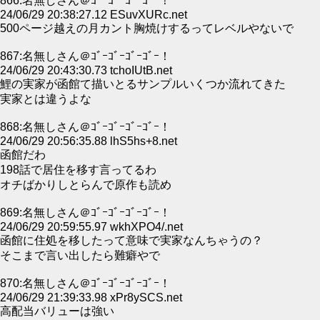
866:名無しさん＠ｺﾞｰｺﾞｰｺﾞｰｺﾞｰ！
24/06/29 20:38:27.12 ESuvXURc.net
500ページ越えの月カント胸焼けするってレベルやないで
867:名無しさん＠ｺﾞｰｺﾞｰｺﾞｰｺﾞｰ！
24/06/29 20:43:30.73 tchoIUtB.net
鯉の実家が函館て描いとるサンプルいくつか流れてきた
実家とは違うよな
868:名無しさん＠ｺﾞｰｺﾞｰｺﾞｰｺﾞｰ！
24/06/29 20:56:35.88 lhS5hs+8.net
函館だわ
198話で居住を移す言ってるわ
オチばかりしとらんで原作も読め
869:名無しさん＠ｺﾞｰｺﾞｰｺﾞｰｺﾞｰ！
24/06/29 20:59:55.97 wkhXPO4/.net
函館に住処を移したって意味で実家なんちゃうの？
そこまで言い出したら難癖やで
870:名無しさん＠ｺﾞｰｺﾞｰｺﾞｰｺﾞｰ！
24/06/29 21:39:33.98 xPr8ySCS.net
高配当バリューは強い