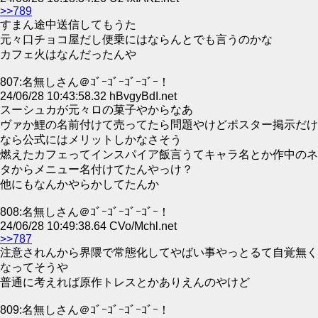
>>789
すまん途中送信してもうた
元々口チョコ屋だし便乗にはならんとでも言うのかな
カフェ火はなんだったんや
807:名無しさん＠ｺﾞｰｺﾞｰｺﾞｰｺﾞｰ！
24/06/28 10:43:58.32 hBvgyBdI.net
スーシュカが元々ロの菓子やからなあ
ヴァか鯉の名前付けて売ってたら問題やけどポスター掲示だけ
なら公式にはメリットしかなさそう
燃えたカフェってインスパイア飯言うてキャラ名とか作中のネ
タからメニュー名付けてたんやっけ？
他にもなんかやらかしてたんか
808:名無しさん＠ｺﾞｰｺﾞｰｺﾞｰｺﾞｰ！
24/06/28 10:49:38.64 CVo/Mchl.net
>>787
注意されんから界隈で常態化してやばい事やっとるて自覚無く
なってそうや
普通に考えれば原作トレスとかありえんのやけど
809:名無しさん＠ｺﾞｰｺﾞｰｺﾞｰｺﾞｰ！