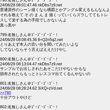
798:名無しさん＠ｺﾞｰｺﾞｰｺﾞｰｺﾞｰ！
24/06/28 08:01:47.46 nkDbs7z9.net
普通原作のシーン描くなら構図とかアングル変えるもんなんよ
それを敢えて そ の ま ん ま 描くっていくらズラしててもトレ
スして楽する為の手段でしかないんよ
真っ黒や
799:名無しさん＠ｺﾞｰｺﾞｰｺﾞｰｺﾞｰ！
24/06/28 08:08:45.36 8+Q2n5q2.net
とりあえず本人の言い分を聞いてみたいよな
してないならそう言えばええだけやし
800:名無しさん＠ｺﾞｰｺﾞｰｺﾞｰｺﾞｰ！
24/06/28 08:13:04.47 nkDbs7z9.net
サンプルでお出しされたあそこだけやないかもな
頒布されたらもっとトレスコマ出てくるんやないの
801:名無しさん＠ｺﾞｰｺﾞｰｺﾞｰｺﾞｰ！
24/06/28 08:26:24.62 3iXQ+zVd.net
>>780
十分アウトやけど
802:名無しさん＠ｺﾞｰｺﾞｰｺﾞｰｺﾞｰ！