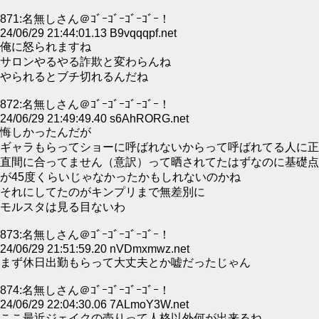
871:名無しさん＠ｺﾞｰｺﾞｰｺﾞｰｺﾞｰ！
24/06/29 21:44:01.13 B9vqqqpf.net
俺に怒られますね
サロンやるやる詐欺と変わらんね
やられるとブチ切れるんだね
872:名無しさん＠ｺﾞｰｺﾞｰｺﾞｰｺﾞｰ！
24/06/29 21:49:49.40 s6AhRORG.net
悔しかったんだが
ギャラもらってショーに呼ばれないからって呼ばれてる人に正
直間に合ってません（意訳）って晒されてたはずなのに基礎点
が45度くらいじゃなかったかもしれないのかね
それにしてたのがキンプリまで無差別に
モルスタは見る目ないわ
873:名無しさん＠ｺﾞｰｺﾞｰｺﾞｰｺﾞｰ！
24/06/29 21:51:59.20 nVDmxmwz.net
まず休日出勤もらって大丈夫とか嘘だったじゃん
874:名無しさん＠ｺﾞｰｺﾞｰｺﾞｰｺﾞｰ！
24/06/29 22:04:30.06 7ALmoY3W.net
ここ最近ジェイクの売りって人格以外何が出来るね