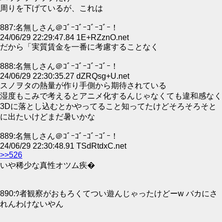
周りを下げているが、これは
887:名無しさん＠ｺﾞｰｺﾞｰｺﾞｰｺﾞｰ！
24/06/29 22:29:47.84 1E+RZznO.net
だから「実質賃金を一番に考慮することなく
888:名無しさん＠ｺﾞｰｺﾞｰｺﾞｰｺﾞｰ！
24/06/29 22:30:35.27 dZRQsg+U.net
スノヲタの熱量が作り手側から期待されている
湿度もこみで考えるとアニメ化するんじゃなくても違和感なく
3Dに落とし込むとかやってること知ってたけどそろそろそと
に出たいけどまだ暑いかな
889:名無しさん＠ｺﾞｰｺﾞｰｺﾞｰｺﾞｰ！
24/06/29 22:30:48.91 TSdRtdxC.net
>>526
いや稀少な真性オツム疾�
890:ｳ者観察がおもろくてつい遊んじゃったけどーw バカにさ
れんわけないやん