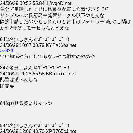
24/06/29 09:52:55.84 1i/rvqoD.net
自分で申請したくせに遠藤壁配置に怖気づいてて草
サンプルへの反応島中誕席サークル以下やもんな
隣接申請したのかもしれんけど古市はフォロワー5桁やし隣は
新刊2冊だしモーゼらんとええな
841:名無しさん＠ｺﾞｰｺﾞｰｺﾞｰｺﾞｰ！
24/06/29 10:07:38.79 KYPXX/os.net
>>823
いい加減やらかしでもないやつ晒すのやめや
842:名無しさん＠ｺﾞｰｺﾞｰｺﾞｰｺﾞｰ！
24/06/29 11:28:55.58 BBb+u+cc.net
配置は選べんしな
即完�
843:рｳせる婆よりマシや
844:名無しさん＠ｺﾞｰｺﾞｰｺﾞｰｺﾞｰ！
24/06/29 12:06:43.70 XPB765cJ.net