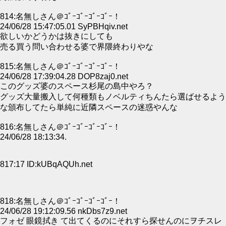
814:名無しさん＠ｺﾞｰｺﾞｰｺﾞｰｺﾞｰ！
24/06/28 15:47:05.01 SyPBHqiv.net
欲しいかどうかは抜きにしても
売る買う問い合わせる婆で界隈終わりやな
815:名無しさん＠ｺﾞｰｺﾞｰｺﾞｰｺﾞｰ！
24/06/28 17:39:04.28 DOP8zaj0.net
このグッズ婆のスペース杉尾の島中やろ？
グッズ大量搬入して何種類もノベルティちんたら選ばせるよう
な頒布してたら単純に近隣スペースの迷惑やんな
816:名無しさん＠ｺﾞｰｺﾞｰｺﾞｰｺﾞｰ！
24/06/28 18:13:34.
817:17 ID:kUBqAQUh.net
818:名無しさん＠ｺﾞｰｺﾞｰｺﾞｰｺﾞｰ！
24/06/28 19:12:09.56 nkDbs7z9.net
フォゼ 眼鏡拭き て出てくるのにそれすら探せんのにヲチスレ