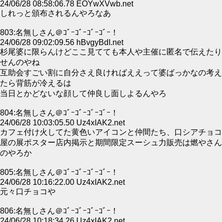
24/06/28 08:58:06.78 EOYwXVwb.net
しれっと頒布されるんやろなあ
803:名無しさん＠ｺﾞｰｺﾞｰｺﾞｰｺﾞｰ！
24/06/28 09:02:09.56 hBvgyBdI.net
杉尾婆に限らんけどここ見てても本人や主催に匿名で伝えたり
せんのやね
互助会すごい割に自分さえ良ければええって婆ばっかなの考え
たら背筋が冷えるは
当日とかどないな顔して仲良し面しよるんやろ
804:名無しさん＠ｺﾞｰｺﾞｰｺﾞｰｺﾞｰ！
24/06/28 10:03:05.50 Uz4xIAK2.net
カフェ付け火してた黄色いアイコンと仲間たち、口シアチョコ
屋の展ポスター店内掲示と期間限定スーシュ力販売は燃やさん
のやろか
805:名無しさん＠ｺﾞｰｺﾞｰｺﾞｰｺﾞｰ！
24/06/28 10:16:22.00 Uz4xIAK2.net
元々口チョコや
806:名無しさん＠ｺﾞｰｺﾞｰｺﾞｰｺﾞｰ！
24/06/28 10:18:34.26 Uz4xIAK2.net