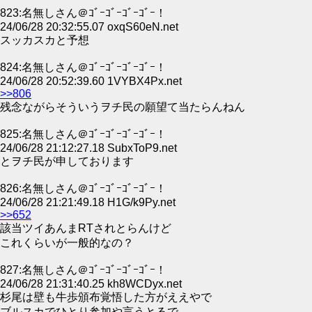
823:名無しさん＠ｺﾞｰｺﾞｰｺﾞｰｺﾞｰ！
24/06/28 20:32:55.07 oxqS60eN.net
スッカスカと予想
824:名無しさん＠ｺﾞｰｺﾞｰｺﾞｰｺﾞｰ！
24/06/28 20:52:39.60 1VYBX4Px.net
>>806
残念ながらそういうヲチ民の願望て当たらんねん
825:名無しさん＠ｺﾞｰｺﾞｰｺﾞｰｺﾞｰ！
24/06/28 21:12:27.18 SubxToP9.net
とヲチ民が申しております
826:名無しさん＠ｺﾞｰｺﾞｰｺﾞｰｺﾞｰ！
24/06/28 21:21:49.18 H1G/k9Py.net
>>652
該当ツイあんまRTされとらんけど
これくらいが一般的なの？
827:名無しさん＠ｺﾞｰｺﾞｰｺﾞｰｺﾞｰ！
24/06/28 21:31:40.25 kh8WCDyx.net
杉尾は壁も牛歩頒布覚悟した方がええやで
ブルスカでひとり参加や言うとるで