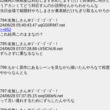
山猫死の表紙婆は対応します対応しますだけで具体的に何がど
うアカンくてどう対応すんのか説明せんからわからんな
当日会場で箱開封やろしまさか裏表紙だけちぎり取るんやろか
794:名無しさん＠ｺﾞｰｺﾞｰｺﾞｰｺﾞｰ！
24/06/28 05:40:43.47 uqGS0RM7.net
>>652
これ結局このままなの？
795:名無しさん＠ｺﾞｰｺﾞｰｺﾞｰｺﾞｰ！
24/06/28 07:07:28.88 cX5IChU6.net
ずらさずに重なるならと
796:もかく原作にあるシーンを見ながら描いたんやろなて程度
やからなんとも
797:名無しさん＠ｺﾞｰｺﾞｰｺﾞｰｺﾞｰ！
24/06/28 07:37:35.15 oxqS60eN.net
って言い逃れするためにずらしたんやろな