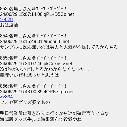
853:名無しさん＠ｺﾞｰｺﾞｰｺﾞｰｺﾞｰ！
24/06/29 15:07:14.08 qPL+D5Co.net
>>828
おは遠藤
854:名無しさん＠ｺﾞｰｺﾞｰｺﾞｰｺﾞｰ！
24/06/29 16:15:49.31 /96ehrLL.net
サンプルに反応無いのは実力と人気が不足してるからやろ
855:名無しさん＠ｺﾞｰｺﾞｰｺﾞｰｺﾞｰ！
24/06/29 16:24:07.46 pkCexnCv.net
Xは誰がいいぜしとるかわからなくなったし
義理いいぜも減ったと思うは
856:名無しさん＠ｺﾞｰｺﾞｰｺﾞｰｺﾞｰ！
24/06/29 16:43:00.89 4ORKzLgh.net
>>834
フォゼ尾グッズ婆？名の
明日営業所に引き取りに行くから遅刻確定言うとるな
海賊版グッズ牛歩に時限頒布で役満やね