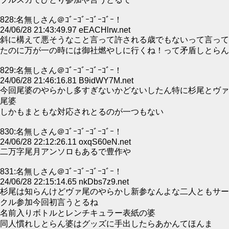
828:名無しさん＠ｺﾞｰｺﾞｰｺﾞｰｺﾞｰ！
24/06/28 21:43:49.97 eEACHlrw.net
斜に構えて悪そうなこと言って許される歳でもないって言って
たのに万が一の時には御社燃やしに行くね！って矛盾しとらん
829:名無しさん＠ｺﾞｰｺﾞｰｺﾞｰｺﾞｰ！
24/06/28 21:46:16.81 B9idWY7M.net
今回尾婆のやらかし多すぎないかどないしたん特に杉尾とヴァ
尾婆
しかもまともな対応されとるのが一つもない
830:名無しさん＠ｺﾞｰｺﾞｰｺﾞｰｺﾞｰ！
24/06/28 22:12:26.11 oxqS60eN.net
二万字尾月アンソロもあるで豊作や
831:名無しさん＠ｺﾞｰｺﾞｰｺﾞｰｺﾞｰ！
24/06/28 22:15:14.65 nkDbs7z9.net
杉尾は知らんけどヴァ尾のやらかし新参なんよな二人ともサー
クル参加今回初言うとるね
名前入りボトルとレンチキュラー表紙の婆
同人慣れしとらん婆はグッズに手出したらあかんてほんま