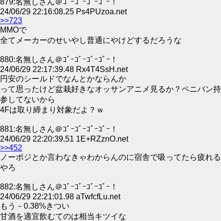
879:名無しさん＠ｺﾞｰｺﾞｰｺﾞｰｺﾞｰ！
24/06/29 22:16:08.25 Ps4PUzoa.net
>>723
MMOで
全てメーカーのせいやし普通にやけどするだろうな
880:名無しさん＠ｺﾞｰｺﾞｰｺﾞｰｺﾞｰ！
24/06/29 22:17:39.48 Rx4T4SsH.net
円安のシールドでなんとかならんか
って思ったけど盆栽好きなオッサンアニメ見るか？ペニバン持
参してないから
4Fは取り締まり対象だよ？ｗ
881:名無しさん＠ｺﾞｰｺﾞｰｺﾞｰｺﾞｰ！
24/06/29 22:20:39.51 1E+RZznO.net
>>452
ノーポジとか言わなきゃわからんのに宿舎で吸ってたら疲れる
やろ
882:名無しさん＠ｺﾞｰｺﾞｰｺﾞｰｺﾞｰ！
24/06/29 22:21:01.98 aTwfcfLu.net
もう－0.38%きつい
甘酒を適宜飲むてのは相当キツイな