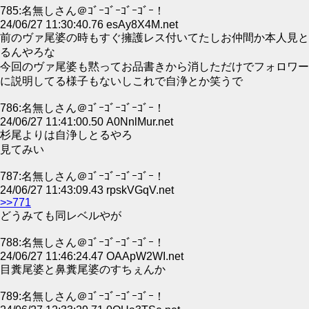
785:名無しさん＠ｺﾞｰｺﾞｰｺﾞｰｺﾞｰ！
24/06/27 11:30:40.76 esAy8X4M.net
前のヴァ尾婆の時もすぐ擁護レス付いてたしお仲間か本人見と
るんやろな
今回のヴァ尾婆も黙ってお品書きから消しただけでフォロワー
に説明してる様子もないしこれで自浄とか笑うで
786:名無しさん＠ｺﾞｰｺﾞｰｺﾞｰｺﾞｰ！
24/06/27 11:41:00.50 A0NnlMur.net
杉尾よりは自浄しとるやろ
見てみい
787:名無しさん＠ｺﾞｰｺﾞｰｺﾞｰｺﾞｰ！
24/06/27 11:43:09.43 rpskVGqV.net
>>771
どうみても同レベルやが
788:名無しさん＠ｺﾞｰｺﾞｰｺﾞｰｺﾞｰ！
24/06/27 11:46:24.47 OAApW2WI.net
目糞尾婆と鼻糞尾婆のすちぇんか
789:名無しさん＠ｺﾞｰｺﾞｰｺﾞｰｺﾞｰ！