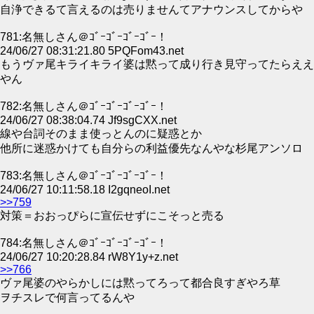
自浄できるて言えるのは売りませんてアナウンスしてからや
781:名無しさん＠ｺﾞｰｺﾞｰｺﾞｰｺﾞｰ！
24/06/27 08:31:21.80 5PQFom43.net
もうヴァ尾キライキライ婆は黙って成り行き見守ってたらええ
やん
782:名無しさん＠ｺﾞｰｺﾞｰｺﾞｰｺﾞｰ！
24/06/27 08:38:04.74 Jf9sgCXX.net
線や台詞そのまま使っとんのに疑惑とか
他所に迷惑かけても自分らの利益優先なんやな杉尾アンソロ
783:名無しさん＠ｺﾞｰｺﾞｰｺﾞｰｺﾞｰ！
24/06/27 10:11:58.18 I2gqneoI.net
>>759
対策＝おおっぴらに宣伝せずにこそっと売る
784:名無しさん＠ｺﾞｰｺﾞｰｺﾞｰｺﾞｰ！
24/06/27 10:20:28.84 rW8Y1y+z.net
>>766
ヴァ尾婆のやらかしには黙ってろって都合良すぎやろ草
ヲチスレで何言ってるんや