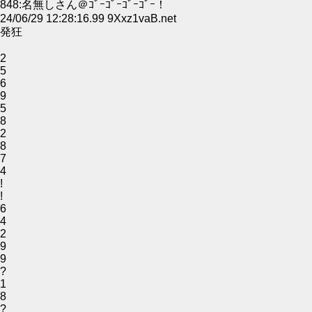
848:名無しさん＠ｺﾞｰｺﾞｰｺﾞｰｺﾞｰ！
24/06/29 12:28:16.99 9Xxz1vaB.net
発狂
2
5
6
9
5
8
2
8
7
4
!
!
6
4
2
9
9
?
1
8
?