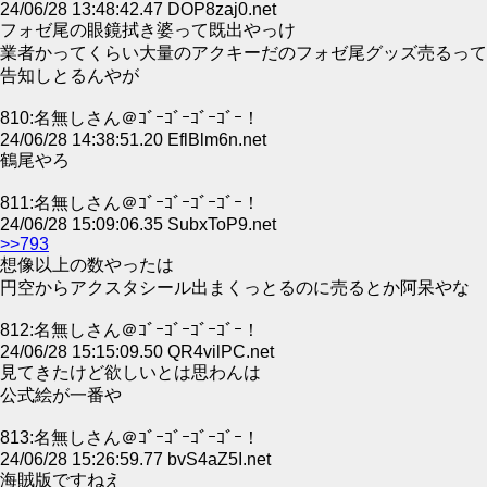
24/06/28 13:48:42.47 DOP8zaj0.net
フォゼ尾の眼鏡拭き婆って既出やっけ
業者かってくらい大量のアクキーだのフォゼ尾グッズ売るって
告知しとるんやが
810:名無しさん＠ｺﾞｰｺﾞｰｺﾞｰｺﾞｰ！
24/06/28 14:38:51.20 EflBlm6n.net
鶴尾やろ
811:名無しさん＠ｺﾞｰｺﾞｰｺﾞｰｺﾞｰ！
24/06/28 15:09:06.35 SubxToP9.net
>>793
想像以上の数やったは
円空からアクスタシール出まくっとるのに売るとか阿呆やな
812:名無しさん＠ｺﾞｰｺﾞｰｺﾞｰｺﾞｰ！
24/06/28 15:15:09.50 QR4vilPC.net
見てきたけど欲しいとは思わんは
公式絵が一番や
813:名無しさん＠ｺﾞｰｺﾞｰｺﾞｰｺﾞｰ！
24/06/28 15:26:59.77 bvS4aZ5I.net
海賊版ですねえ