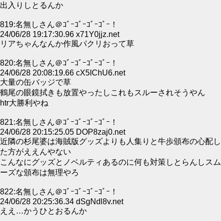
出入りしとるんか
819:名無しさん＠ｺﾞｰｺﾞｰｺﾞｰｺﾞｰ！
24/06/28 19:17:30.96 x71Y0jjz.net
リアちゃんなんか作風パクリおって草
820:名無しさん＠ｺﾞｰｺﾞｰｺﾞｰｺﾞｰ！
24/06/28 20:08:19.66 cX5IChU6.net
大量の缶バッジで草
鶴尾の眼鏡拭きも放置やったしこれもスルーされそうやん
htr大勝利やね
821:名無しさん＠ｺﾞｰｺﾞｰｺﾞｰｺﾞｰ！
24/06/28 20:15:25.05 DOP8zaj0.net
近隣の杉尾婆は海賊版グッズよりも人集りと牛歩頒布の心配し
た方がええんやない
こんなにグッズとノベルティあるのに何も対策しとらんしスム
ーズな頒布は無理やろ
822:名無しさん＠ｺﾞｰｺﾞｰｺﾞｰｺﾞｰ！
24/06/28 20:25:36.34 dSgNdl8v.net
ええ…かうひとおるんか