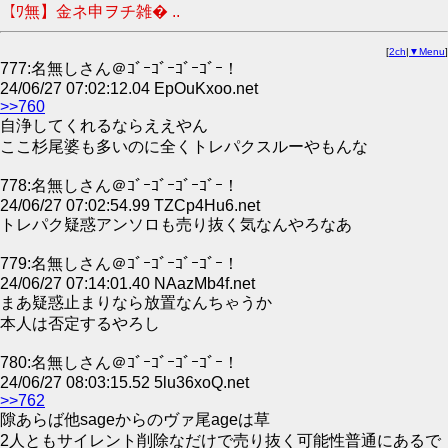
【ﾜ無】金ネ申ヲチ雑� ..
[
2ch
|
▼Menu
]
777:名無しさん＠ｺﾞｰｺﾞｰｺﾞｰｺﾞｰ！
24/06/27 07:02:12.04 EpOuKxoo.net
>>760
自浄してくれるならええやん
ここ杉尾婆も多いのに全くトレパクスルーやもんな
778:名無しさん＠ｺﾞｰｺﾞｰｺﾞｰｺﾞｰ！
24/06/27 07:02:54.99 TZCp4Hu6.net
トレパク疑惑アンソロも売り抜く気なんやろなあ
779:名無しさん＠ｺﾞｰｺﾞｰｺﾞｰｺﾞｰ！
24/06/27 07:14:01.40 NAazMb4f.net
まあ疑惑止まりなら放置なんちゃうか
本人は否定するやろし
780:名無しさん＠ｺﾞｰｺﾞｰｺﾞｰｺﾞｰ！
24/06/27 08:03:15.52 5lu36xoQ.net
>>762
隙あらば他sageからのヴァ尾ageは草
2人ともサイレント削除なだけで売り抜く可能性普通にあるで