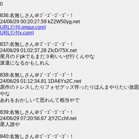
0
836:名無しさん＠ｺﾞｰｺﾞｰｺﾞｰｺﾞｰ！
24/06/29 00:20:27.59 kZ2W50yg.net
URLﾘﾝｸ(i.imgur.com)
URLﾘﾝｸ(x.com)
837:名無しさん＠ｺﾞｰｺﾞｰｺﾞｰｺﾞｰ！
24/06/29 01:02:37.28 ZIcD/75X.net
尾月のドpkでもまだ３桁いいぜ行くんやな
派遣になるかもしれん
838:名無しさん＠ｺﾞｰｺﾞｰｺﾞｰｺﾞｰ！
24/06/29 01:12:34.81 1DA6Ys2C.net
原作のトレスしたりフォゼグッズ作ったりほんまやりたい放題
やな
あれをおかしいて思わんて相当やで
839:名無しさん＠ｺﾞｰｺﾞｰｺﾞｰｺﾞｰ！
24/06/29 07:20:56.67 JjYZCchf.net
星人誰や
840:名無しさん＠ｺﾞｰｺﾞｰｺﾞｰｺﾞｰ！