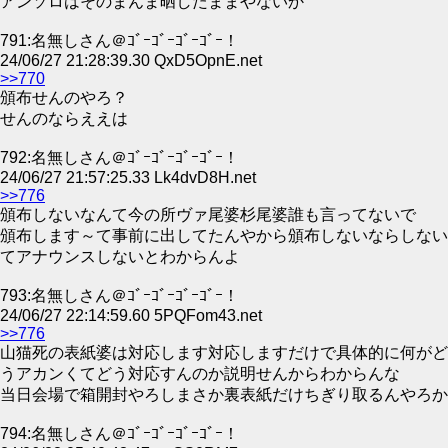
アンソロはそのまんま晒したままやないか
791:名無しさん＠ｺﾞｰｺﾞｰｺﾞｰｺﾞｰ！
24/06/27 21:28:39.30 QxD5OpnE.net
>>770
頒布せんのやろ？
せんのならええは
792:名無しさん＠ｺﾞｰｺﾞｰｺﾞｰｺﾞｰ！
24/06/27 21:57:25.33 Lk4dvD8H.net
>>776
頒布しないなんて今の所ヴァ尾婆杉尾婆誰も言ってないで
頒布します～て事前に出してたんやから頒布しないならしない
てアナウンスしないとわからんよ
793:名無しさん＠ｺﾞｰｺﾞｰｺﾞｰｺﾞｰ！
24/06/27 22:14:59.60 5PQFom43.net
>>776
山猫死の表紙婆は対応します対応しますだけで具体的に何がど
うアカンくてどう対応すんのか説明せんからわからんな
当日会場で箱開封やろしまさか裏表紙だけちぎり取るんやろか
794:名無しさん＠ｺﾞｰｺﾞｰｺﾞｰｺﾞｰ！