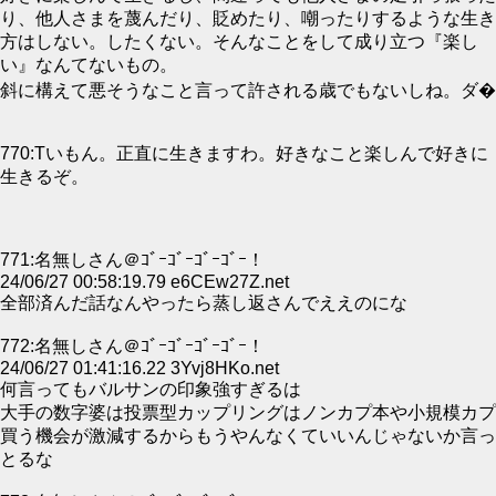
り、他人さまを蔑んだり、貶めたり、嘲ったりするような生き
方はしない。したくない。そんなことをして成り立つ『楽し
い』なんてないもの。
斜に構えて悪そうなこと言って許される歳でもないしね。ダ�
770:Tいもん。正直に生きますわ。好きなこと楽しんで好きに
生きるぞ。
771:名無しさん＠ｺﾞｰｺﾞｰｺﾞｰｺﾞｰ！
24/06/27 00:58:19.79 e6CEw27Z.net
全部済んだ話なんやったら蒸し返さんでええのにな
772:名無しさん＠ｺﾞｰｺﾞｰｺﾞｰｺﾞｰ！
24/06/27 01:41:16.22 3Yvj8HKo.net
何言ってもバルサンの印象強すぎるは
大手の数字婆は投票型カップリングはノンカプ本や小規模カプ
買う機会が激減するからもうやんなくていいんじゃないか言っ
とるな