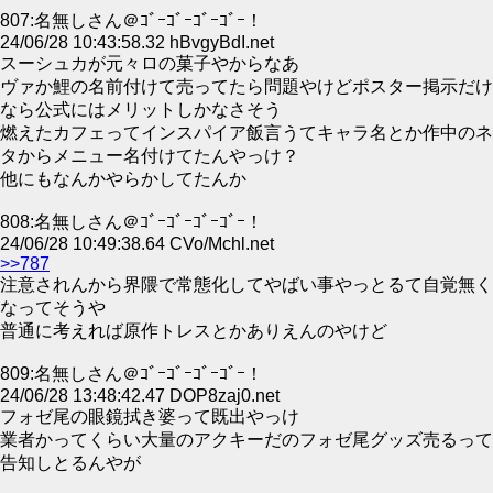
807:名無しさん＠ｺﾞｰｺﾞｰｺﾞｰｺﾞｰ！
24/06/28 10:43:58.32 hBvgyBdI.net
スーシュカが元々ロの菓子やからなあ
ヴァか鯉の名前付けて売ってたら問題やけどポスター掲示だけ
なら公式にはメリットしかなさそう
燃えたカフェってインスパイア飯言うてキャラ名とか作中のネ
タからメニュー名付けてたんやっけ？
他にもなんかやらかしてたんか
808:名無しさん＠ｺﾞｰｺﾞｰｺﾞｰｺﾞｰ！
24/06/28 10:49:38.64 CVo/Mchl.net
>>787
注意されんから界隈で常態化してやばい事やっとるて自覚無く
なってそうや
普通に考えれば原作トレスとかありえんのやけど
809:名無しさん＠ｺﾞｰｺﾞｰｺﾞｰｺﾞｰ！
24/06/28 13:48:42.47 DOP8zaj0.net
フォゼ尾の眼鏡拭き婆って既出やっけ
業者かってくらい大量のアクキーだのフォゼ尾グッズ売るって
告知しとるんやが