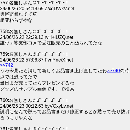
757:名無しさん＠ｺﾞｰｺﾞｰｺﾞｰｺﾞｰ！
24/06/26 20:54:18.69 Z/xqDWkV.net
勇尾婆暴れてて草
相変わらずやな
758:名無しさん＠ｺﾞｰｺﾞｰｺﾞｰｺﾞｰ！
24/06/26 22:22:29.13 rvH+iUZQ.net
誰ヴァ婆支部コメで受注販売のこと凸られてたな
759:名無しさん＠ｺﾞｰｺﾞｰｺﾞｰｺﾞｰ！
24/06/26 22:57:06.87 FvnYne/X.net
>>742
うわ今見たら消して新しくお品書き上げ直してたわ
>>740
の時
点では残ってたで
当日まだ売ってたらプレゼンするわ
グッズのサンプル画像です。で検索
760:名無しさん＠ｺﾞｰｺﾞｰｺﾞｰｺﾞｰ！
24/06/26 23:00:12.63 byVGxyLv.net
説明もせんで黙ってお品書きだけ修正するとか黙って売り抜け
るつもりやんな
761:名無しさん＠ｺﾞｰｺﾞｰｺﾞｰｺﾞｰ！