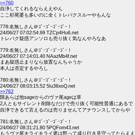
>>760
自浄してくれるならええやん
ここ杉尾婆も多いのに全くトレパクスルーやもんな
778:名無しさん＠ｺﾞｰｺﾞｰｺﾞｰｺﾞｰ！
24/06/27 07:02:54.99 TZCp4Hu6.net
トレパク疑惑アンソロも売り抜く気なんやろなあ
779:名無しさん＠ｺﾞｰｺﾞｰｺﾞｰｺﾞｰ！
24/06/27 07:14:01.40 NAazMb4f.net
まあ疑惑止まりなら放置なんちゃうか
本人は否定するやろし
780:名無しさん＠ｺﾞｰｺﾞｰｺﾞｰｺﾞｰ！
24/06/27 08:03:15.52 5lu36xoQ.net
>>762
隙あらば他sageからのヴァ尾ageは草
2人ともサイレント削除なだけで売り抜く可能性普通にあるで
自浄できるて言えるのは売りませんてアナウンスしてからや
781:名無しさん＠ｺﾞｰｺﾞｰｺﾞｰｺﾞｰ！
24/06/27 08:31:21.80 5PQFom43.net
もうヴァ尾キライキライ婆は黙って成り行き見守ってたらええ