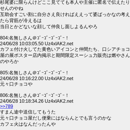
杉尾婆に限らんけどここ見てても本人や主催に匿名で伝えたり
せんのやね
互助会すごい割に自分さえ良ければええって婆ばっかなの考え
たら背筋が冷えるは
当日とかどないな顔して仲良し面しよるんやろ
804:名無しさん＠ｺﾞｰｺﾞｰｺﾞｰｺﾞｰ！
24/06/28 10:03:05.50 Uz4xIAK2.net
カフェ付け火してた黄色いアイコンと仲間たち、口シアチョコ
屋の展ポスター店内掲示と期間限定スーシュ力販売は燃やさん
のやろか
805:名無しさん＠ｺﾞｰｺﾞｰｺﾞｰｺﾞｰ！
24/06/28 10:16:22.00 Uz4xIAK2.net
元々口チョコや
806:名無しさん＠ｺﾞｰｺﾞｰｺﾞｰｺﾞｰ！
24/06/28 10:18:34.26 Uz4xIAK2.net
>>789
すまん途中送信してもうた
元々口チョコ屋だし便乗にはならんとでも言うのかな
カフェ火はなんだったんや