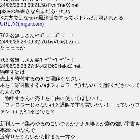
24/06/26 23:03:21.58 FvnYne/X.net
pixivの品書きならまだあったわ
Xの方ではなぜか最終版ですってボトルだけ消されとる
URLﾘﾝｸ(imgur.com)
762:名無しさん＠ｺﾞｰｺﾞｰｺﾞｰｺﾞｰ！
24/06/26 23:09:32.76 byVGxyLv.net
たっっっか
763:名無しさん＠ｺﾞｰｺﾞｰｺﾞｰｺﾞｰ！
24/06/26 23:27:34.42 D60HekxZ.net
物申す婆は
売上を寄付するのをご理解ください
本を自家通販するのはフォロワーだけなのご理解くださいって
なんなの
「物申すさんに売上を自由に使ってほしい！」
「フォロワーじゃないけど通販で本を買いたい！」っていうフ
ァン（）がいるとでも？
新刊カード集めやるのこいつとかアナル婆とか癖の強い字書き
率高いのなんで
近寄りたくないから貯まる一方や