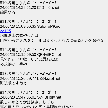
810:名無しさん＠ｺﾞｰｺﾞｰｺﾞｰｺﾞｰ！
24/06/28 14:38:51.20 EflBlm6n.net
鶴尾やろ
811:名無しさん＠ｺﾞｰｺﾞｰｺﾞｰｺﾞｰ！
24/06/28 15:09:06.35 SubxToP9.net
>>793
想像以上の数やったは
円空からアクスタシール出まくっとるのに売るとか阿呆やな
812:名無しさん＠ｺﾞｰｺﾞｰｺﾞｰｺﾞｰ！
24/06/28 15:15:09.50 QR4vilPC.net
見てきたけど欲しいとは思わんは
公式絵が一番や
813:名無しさん＠ｺﾞｰｺﾞｰｺﾞｰｺﾞｰ！
24/06/28 15:26:59.77 bvS4aZ5I.net
海賊版ですねえ
814:名無しさん＠ｺﾞｰｺﾞｰｺﾞｰｺﾞｰ！
24/06/28 15:47:05.01 SyPBHqiv.net
欲しいかどうかは抜きにしても
売る買う問い合わせる婆で界隈終わりやな