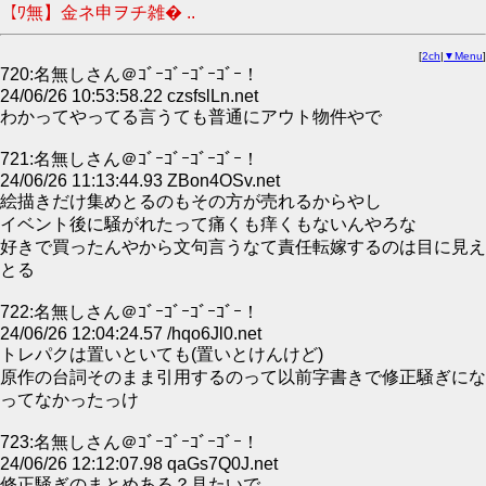
【ﾜ無】金ネ申ヲチ雑� ..
[
2ch
|
▼Menu
]
720:名無しさん＠ｺﾞｰｺﾞｰｺﾞｰｺﾞｰ！
24/06/26 10:53:58.22 czsfslLn.net
わかってやってる言うても普通にアウト物件やで
721:名無しさん＠ｺﾞｰｺﾞｰｺﾞｰｺﾞｰ！
24/06/26 11:13:44.93 ZBon4OSv.net
絵描きだけ集めとるのもその方が売れるからやし
イベント後に騒がれたって痛くも痒くもないんやろな
好きで買ったんやから文句言うなて責任転嫁するのは目に見え
とる
722:名無しさん＠ｺﾞｰｺﾞｰｺﾞｰｺﾞｰ！
24/06/26 12:04:24.57 /hqo6Jl0.net
トレパクは置いといても(置いとけんけど)
原作の台詞そのまま引用するのって以前字書きで修正騒ぎにな
ってなかったっけ
723:名無しさん＠ｺﾞｰｺﾞｰｺﾞｰｺﾞｰ！
24/06/26 12:12:07.98 qaGs7Q0J.net
修正騒ぎのまとめある？見たいで