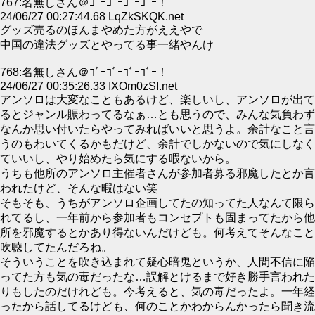
767:名無しさん＠ｺﾞｰｺﾞｰｺﾞｰｺﾞｰ！
24/06/27 00:27:44.68 LqZkSKQK.net
グッズ売るのほんまやめた方がええやで
中国の違法グッズとやってる事一緒やんけ
768:名無しさん＠ｺﾞｰｺﾞｰｺﾞｰｺﾞｰ！
24/06/27 00:35:26.33 IXOm0zSI.net
アンソロは大変なこともあるけど、楽しいし、アンソロが出て
るとジャンル賑わってるなぁ…とも思うので、みんな気負わず
なんか思い付いたらやってみればいいと思うよ。余計なこと言
うのもわいてくるかもだけど、余計でしかないので気にしなく
ていいし、やり始めたら気にする暇ないから。
うちも他所のアンソロ主催者さんが参加者募る邪魔したとか言
われたけど、そんな暇はない笑
そもそも、うちがアンソロ企画してたの知ってた人なんて限ら
れてるし、一年前から参加者もコンセプトも固まってたから他
所を邪魔するとかあり得ないんだけども。何考えてそんなこと
吹聴してたんだろね。
そういうことを吹き込まれて疑心暗鬼というか、人間不信に陥
ってた方も気の毒だったな…誤解とけるまで好き勝手言われた
りもしたのだけれども。今考えると、気の毒だったよ。一年経
ったから話してるけども、何のことかわからんかったら聞き流