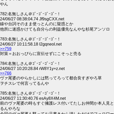
やん
782:名無しさん＠ｺﾞｰｺﾞｰｺﾞｰｺﾞｰ！
24/06/27 08:38:04.74 Jf9sgCXX.net
線や台詞そのまま使っとんのに疑惑とか
他所に迷惑かけても自分らの利益優先なんやな杉尾アンソロ
783:名無しさん＠ｺﾞｰｺﾞｰｺﾞｰｺﾞｰ！
24/06/27 10:11:58.18 I2gqneoI.net
>>759
対策＝おおっぴらに宣伝せずにこそっと売る
784:名無しさん＠ｺﾞｰｺﾞｰｺﾞｰｺﾞｰ！
24/06/27 10:20:28.84 rW8Y1y+z.net
>>766
ヴァ尾婆のやらかしには黙ってろって都合良すぎやろ草
ヲチスレで何言ってるんや
785:名無しさん＠ｺﾞｰｺﾞｰｺﾞｰｺﾞｰ！
24/06/27 11:30:40.76 esAy8X4M.net
前のヴァ尾婆の時もすぐ擁護レス付いてたしお仲間か本人見と
るんやろな
今回のヴァ尾婆も黙ってお品書きから消しただけでフォロワー