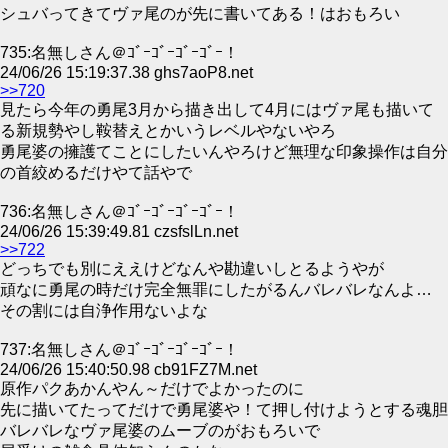
シュバってきてヴァ尾のが先に書いてある！はおもろい
735:名無しさん＠ｺﾞｰｺﾞｰｺﾞｰｺﾞｰ！
24/06/26 15:19:37.38 ghs7aoP8.net
>>720
見たら今年の勇尾3月から描き出して4月にはヴァ尾も描いて
る新規勢やし鞍替えとかいうレベルやないやろ
勇尾婆の擁護てことにしたいんやろけど無理な印象操作は自分
の首絞めるだけやて話やで
736:名無しさん＠ｺﾞｰｺﾞｰｺﾞｰｺﾞｰ！
24/06/26 15:39:49.81 czsfslLn.net
>>722
どっちでも別にええけどなんや勘違いしとるようやが
頑なに勇尾の時だけ完全無罪にしたがるんバレバレなんよ…
その割には自浄作用ないよな
737:名無しさん＠ｺﾞｰｺﾞｰｺﾞｰｺﾞｰ！
24/06/26 15:40:50.98 cb91FZ7M.net
原作パクあかんやん～だけでよかったのに
先に描いてたってだけで勇尾婆や！て押し付けようとする魂胆
バレバレなヴァ尾婆のムーブのがおもろいで