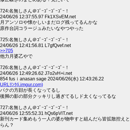
724:名無しさん＠ｺﾞｰｺﾞｰｺﾞｰｺﾞｰ！
24/06/26 12:37:55.97 Fk1XSvEM.net
月アンソロや懐かしいまだログ残ってるんかな
原作台詞コラージュみたいなやつやった
725:名無しさん＠ｺﾞｰｺﾞｰｺﾞｰｺﾞｰ！
24/06/26 12:41:56.81 L7gfQvef.net
>>705
他力月婆乙やで
726:名無しさん＠ｺﾞｰｺﾞｰｺﾞｰｺﾞｰ！
24/06/26 12:49:26.62 J7o2vH+i.net
854 fusｉanasan sage 2024/06/26(水) 12:43:26.22
URLﾘﾝｸ(i.imgur.com)
パクの方顔が長くなってるし
後脚の影の部分クッキリし過ぎてるしド太くなってるな
727:名無しさん＠ｺﾞｰｺﾞｰｺﾞｰｺﾞｰ！
24/06/26 12:55:52.31 hQs6pVlT.net
新刊カード集めもう一人の婆が物申すと組んだら皆拡散控えと
らん？