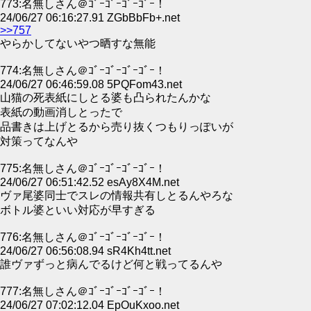
773:名無しさん＠ｺﾞｰｺﾞｰｺﾞｰｺﾞｰ！
24/06/27 06:16:27.91 ZGbBbFb+.net
>>757
やらかしてないやつ晒すな無能
774:名無しさん＠ｺﾞｰｺﾞｰｺﾞｰｺﾞｰ！
24/06/27 06:46:59.08 5PQFom43.net
山猫の死表紙にしとる婆も凸られたんかな
表紙の動画消しとったで
品書きは上げとるから売り抜くつもりっぽいが
対策ってなんや
775:名無しさん＠ｺﾞｰｺﾞｰｺﾞｰｺﾞｰ！
24/06/27 06:51:42.52 esAy8X4M.net
ヴァ尾婆同士でスレの情報共有しとるんやろな
ボトル婆といい対応が早すぎる
776:名無しさん＠ｺﾞｰｺﾞｰｺﾞｰｺﾞｰ！
24/06/27 06:56:08.94 sR4Kh4tt.net
誰ヴァずっと病んでるけど何と戦ってるんや
777:名無しさん＠ｺﾞｰｺﾞｰｺﾞｰｺﾞｰ！
24/06/27 07:02:12.04 EpOuKxoo.net