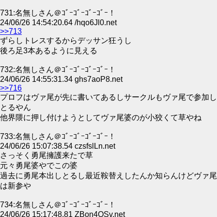
731:名無しさん＠ｺﾞｰｺﾞｰｺﾞｰｺﾞｰ！
24/06/26 14:54:20.64 /hqo6Jl0.net
>>713
ずらしトレスするからデッサン狂うし
後ろ足3本あるように見える
732:名無しさん＠ｺﾞｰｺﾞｰｺﾞｰｺﾞｰ！
24/06/26 14:55:31.34 ghs7aoP8.net
>>716
プロフはヴァ尾が先に書いてあるしサークルもヴァ尾で参加し
とるやん
他界隈に押し付けようとしてヴァ尾婆のが小狡くて草やね
733:名無しさん＠ｺﾞｰｺﾞｰｺﾞｰｺﾞｰ！
24/06/26 15:07:38.54 czsfslLn.net
さっそく勇尾擁護来たで草
元々勇尾婆やでこの婆
過去に勇尾本出しとるし最近鞍替えしたんか知らんけどヴァ尾
は新参や
734:名無しさん＠ｺﾞｰｺﾞｰｺﾞｰｺﾞｰ！
24/06/26 15:17:48.81 ZBon4OSv.net