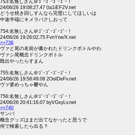
753:名無しさん＠ｺﾞｰｺﾞｰｺﾞｰｺﾞｰ！
24/06/26 19:08:27.47 0a1iEF2V.net
どうせ焼き回しすんなら完璧にしてほしいは
中途半端にキメラパクしおって
754:名無しさん＠ｺﾞｰｺﾞｰｺﾞｰｺﾞｰ！
24/06/26 19:26:02.75 FvnYne/X.net
>>736
ヴァと尾の名前が書かれたドリンクボトルやわ
ヴァシ尾概念ドリンクボトル
既出やったらすまん
755:名無しさん＠ｺﾞｰｺﾞｰｺﾞｰｺﾞｰ！
24/06/26 19:58:49.08 2OolDeFv.net
ヴァ婆めっちゃ鬱やん
756:名無しさん＠ｺﾞｰｺﾞｰｺﾞｰｺﾞｰ！
24/06/26 20:41:16.07 byVGxyLv.net
>>740
サンバ
概念グッズはまだ出てなかったと思うで
何で検索したら出る？