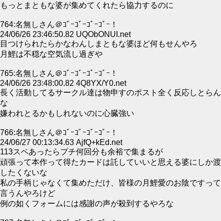
もっとまともな婆が集めてくれたら協力するのに
764:名無しさん＠ｺﾞｰｺﾞｰｺﾞｰｺﾞｰ！
24/06/26 23:46:50.82 UQObONUI.net
目つけられたらかなわんしまともな婆ほど何もせんやろ
月鯉は不穏な空気流し過ぎや
765:名無しさん＠ｺﾞｰｺﾞｰｺﾞｰｺﾞｰ！
24/06/26 23:48:00.82 4Q8YX/Y0.net
長く活動してるサークル達は物申すのポスト全く反応しとらん
な
嫌われとるかもしれないのに心臓強い
766:名無しさん＠ｺﾞｰｺﾞｰｺﾞｰｺﾞｰ！
24/06/27 00:13:34.63 AjfQ+kEd.net
113スペあったらプチ何回分も余裕で集まるが
頑張って本作って得たカードは託していいと思える婆にしか渡
したくないな
私の手柄じゃなくて集めただけ、皆様の月鯉愛のお陰ですって
言うんやろけど
例の如くフォームには感謝の声が殺到するやろな