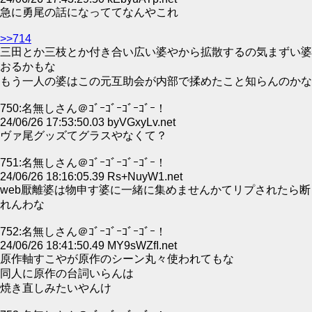
急に勇尾の話になっててなんやこれ
>>714
三田とか三枝とか付き合い広い婆やから拡散するの気まずい婆
おるかもな
もう一人の婆はこの元互助会が内部で揉めたこと知らんのかな
750:名無しさん＠ｺﾞｰｺﾞｰｺﾞｰｺﾞｰ！
24/06/26 17:53:50.03 byVGxyLv.net
ヴァ尾グッズてグラスやなくて？
751:名無しさん＠ｺﾞｰｺﾞｰｺﾞｰｺﾞｰ！
24/06/26 18:16:05.39 Rs+NuyW1.net
web厭離婆は物申す婆に一緒に集めませんかてリプされたら断
れんわな
752:名無しさん＠ｺﾞｰｺﾞｰｺﾞｰｺﾞｰ！
24/06/26 18:41:50.49 MY9sWZfI.net
原作軸すこやが原作のシーン丸々使われてもな
同人に原作の台詞いらんは
焼き直しみたいやんけ