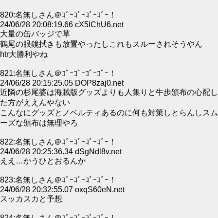
820:名無しさん＠ｺﾞｰｺﾞｰｺﾞｰｺﾞｰ！
24/06/28 20:08:19.66 cX5IChU6.net
大量の缶バッジで草
鶴尾の眼鏡拭きも放置やったしこれもスルーされそうやん
htr大勝利やね
821:名無しさん＠ｺﾞｰｺﾞｰｺﾞｰｺﾞｰ！
24/06/28 20:15:25.05 DOP8zaj0.net
近隣の杉尾婆は海賊版グッズよりも人集りと牛歩頒布の心配し
た方がええんやない
こんなにグッズとノベルティあるのに何も対策しとらんしスム
ーズな頒布は無理やろ
822:名無しさん＠ｺﾞｰｺﾞｰｺﾞｰｺﾞｰ！
24/06/28 20:25:36.34 dSgNdl8v.net
ええ…かうひとおるんか
823:名無しさん＠ｺﾞｰｺﾞｰｺﾞｰｺﾞｰ！
24/06/28 20:32:55.07 oxqS60eN.net
スッカスカと予想
824:名無しさん＠ｺﾞｰｺﾞｰｺﾞｰｺﾞｰ！