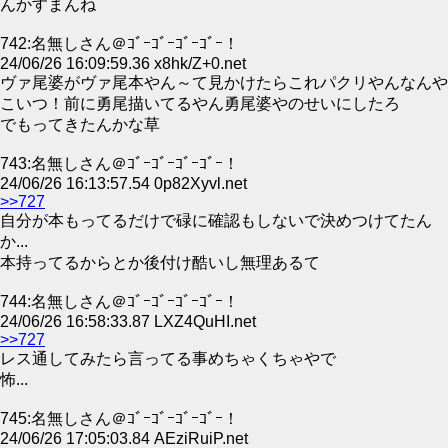
んかすまんね
742:名無しさん＠ｺﾞｰｺﾞｰｺﾞｰｺﾞｰ！
24/06/26 16:09:59.36 x8hk/Z+0.net
ヴァ尾婆がヴァ尾本やん～て見かけたらこれパクリやんなんや
こいつ！前に勇尾描いてるやん勇尾婆やのせいにしたろ
でもってきたんかな草
743:名無しさん＠ｺﾞｰｺﾞｰｺﾞｰｺﾞｰ！
24/06/26 16:13:57.54 0p82Xyvl.net
>>727
自分が本もってるだけで碌に確認もしないで決めつけてたん
か...
本持ってるからとか後付け酷いし無理あるて
744:名無しさん＠ｺﾞｰｺﾞｰｺﾞｰｺﾞｰ！
24/06/26 16:58:33.87 LXZ4QuHI.net
>>727
レス通してみたら言ってる事めちゃくちゃやで
怖...
745:名無しさん＠ｺﾞｰｺﾞｰｺﾞｰｺﾞｰ！
24/06/26 17:05:03.84 AEziRuiP.net