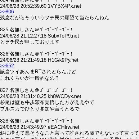
24/06/28 20:52:39.60 1VYBX4Px.net
>>806
残念ながらそういうヲチ民の願望て当たらんねん
825:名無しさん＠ｺﾞｰｺﾞｰｺﾞｰｺﾞｰ！
24/06/28 21:12:27.18 SubxToP9.net
とヲチ民が申しております
826:名無しさん＠ｺﾞｰｺﾞｰｺﾞｰｺﾞｰ！
24/06/28 21:21:49.18 H1G/k9Py.net
>>652
該当ツイあんまRTされとらんけど
これくらいが一般的なの？
827:名無しさん＠ｺﾞｰｺﾞｰｺﾞｰｺﾞｰ！
24/06/28 21:31:40.25 kh8WCDyx.net
杉尾は壁も牛歩頒布覚悟した方がええやで
ブルスカでひとり参加や言うとるで
828:名無しさん＠ｺﾞｰｺﾞｰｺﾞｰｺﾞｰ！
24/06/28 21:43:49.97 eEACHlrw.net
斜に構えて悪そうなこと言って許される歳でもないって言って