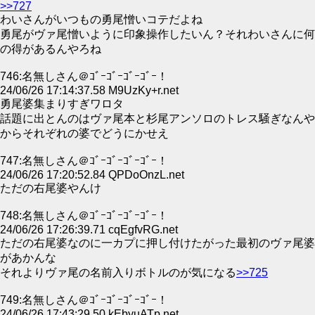
>>727
わいさんがいつもの勇尾憎いコテだよね
勇尾がヴァ尾憎いように印象操作したいん？それわいさんに何
の得があるんやろね
746:名無しさん＠ｺﾞｰｺﾞｰｺﾞｰｺﾞｰ！
24/06/26 17:14:37.58 M9UzKy+r.net
勇尾婆集まりすぎワロタ
話題に出とんのはヴァ尾本と杉尾アンソロのトレス騒ぎなんや
からそれぞれの婆でどうにかせえ
747:名無しさん＠ｺﾞｰｺﾞｰｺﾞｰｺﾞｰ！
24/06/26 17:20:52.84 QPDoOnzL.net
ただの右尾婆やんけ
748:名無しさん＠ｺﾞｰｺﾞｰｺﾞｰｺﾞｰ！
24/06/26 17:26:39.71 cqEgfvRG.net
ただの右尾婆なのに一カプに押し付けたがった最初のヴァ尾婆
があかんな
それよりヴァ尾の名前入りボトルのが気になる
>>725
749:名無しさん＠ｺﾞｰｺﾞｰｺﾞｰｺﾞｰ！
24/06/26 17:43:29.50 kEbyuATp.net