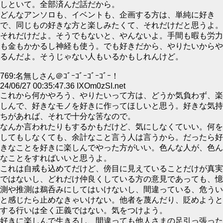
しといて。全部済んだ話だから。
どんなアンソロも、イベントも、企画する方は、単純に好き
で、同じもの好きな方と楽しみたくて、それだけだと思うよ。
それだけだよ。そうでもないと、やんないよ。手間も暇も労力
も金もかかるし神経も使う。でも好きだから、やりたいからや
るんだよ。そうじゃない人もいるかもしれんけど。
769:名無しさん＠ｺﾞｰｺﾞｰｺﾞｰｺﾞｰ！
24/06/27 00:35:47.36 IXOm0zSI.net
これから何かやろう、やりたいって方は、どうか気負わず、楽
しんで、好きなモノを好きに作ってほしいと思う。好きな気持
ちがあれば、それで十分な筈なので。
なんか言われたりもするかもだけど、気にしなくていい。何を
してもしなくても、余計なこと言う人は言うから。だったら好
きなことを好きに楽しんでやった方がいい。色んな人が、色ん
なことをすればいいと思うよ。
これは自戒も込めてだけど、傍目に見えていることだけが真実
ではないし、どれだけ仲良くしている方の意見であっても、憶
測や推測は鵜呑みにしてはいけないし、間違っている、危うい
と感じたら止めなきゃいけない。他者を蔑んだり、貶めようと
する行いは全く正義ではない。気をつけよう。
好きに楽しんで生きるし、間違っても他人さまの足引っ張った