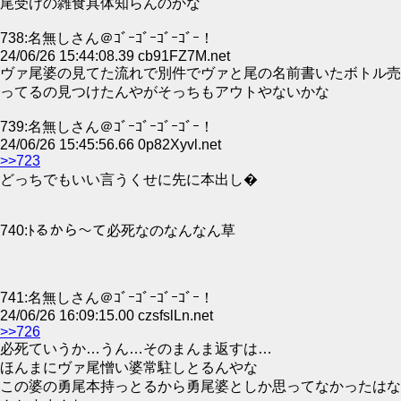
尾受けの雑食具体知らんのかな
738:名無しさん＠ｺﾞｰｺﾞｰｺﾞｰｺﾞｰ！
24/06/26 15:44:08.39 cb91FZ7M.net
ヴァ尾婆の見てた流れで別件でヴァと尾の名前書いたボトル売
ってるの見つけたんやがそっちもアウトやないかな
739:名無しさん＠ｺﾞｰｺﾞｰｺﾞｰｺﾞｰ！
24/06/26 15:45:56.66 0p82Xyvl.net
>>723
どっちでもいい言うくせに先に本出し�
740:ﾄるから～て必死なのなんなん草
741:名無しさん＠ｺﾞｰｺﾞｰｺﾞｰｺﾞｰ！
24/06/26 16:09:15.00 czsfslLn.net
>>726
必死ていうか…うん…そのまんま返すは…
ほんまにヴァ尾憎い婆常駐しとるんやな
この婆の勇尾本持っとるから勇尾婆としか思ってなかったはな