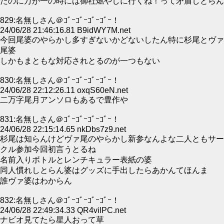
たのに万が一の時には御社燃やしに行くね！って矛盾しとらん
829:名無しさん＠ｺﾞｰｺﾞｰｺﾞｰｺﾞｰ！
24/06/28 21:46:16.81 B9idWY7M.net
今回尾婆のやらかし多すぎないかどないしたん特に杉尾とヴァ
尾婆
しかもまともな対応されとるのが一つもない
830:名無しさん＠ｺﾞｰｺﾞｰｺﾞｰｺﾞｰ！
24/06/28 22:12:26.11 oxqS60eN.net
二万字尾月アンソロもあるで豊作や
831:名無しさん＠ｺﾞｰｺﾞｰｺﾞｰｺﾞｰ！
24/06/28 22:15:14.65 nkDbs7z9.net
杉尾は知らんけどヴァ尾のやらかし新参なんよな二人ともサー
クル参加今回初言うとるね
名前入りボトルとレンチキュラー表紙の婆
同人慣れしとらん婆はグッズに手出したらあかんてほんま
誰ヴァ婆はわからん
832:名無しさん＠ｺﾞｰｺﾞｰｺﾞｰｺﾞｰ！
24/06/28 22:49:34.33 QR4vilPC.net
ナビオ見てたら星人おって草