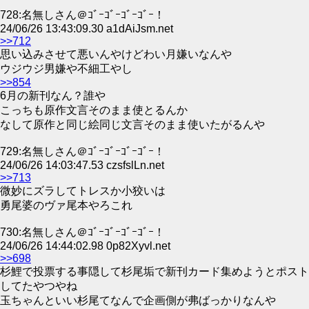
728:名無しさん＠ｺﾞｰｺﾞｰｺﾞｰｺﾞｰ！
24/06/26 13:43:09.30 a1dAiJsm.net
>>712
思い込みさせて悪いんやけどわい月嫌いなんや
ウジウジ男嫌や不細工やし
>>854
6月の新刊なん？誰や
こっちも原作文言そのまま使とるんか
なして原作と同じ絵同じ文言そのまま使いたがるんや
729:名無しさん＠ｺﾞｰｺﾞｰｺﾞｰｺﾞｰ！
24/06/26 14:03:47.53 czsfslLn.net
>>713
微妙にズラしてトレスか小狡いは
勇尾婆のヴァ尾本やろこれ
730:名無しさん＠ｺﾞｰｺﾞｰｺﾞｰｺﾞｰ！
24/06/26 14:44:02.98 0p82Xyvl.net
>>698
杉鯉で投票する事隠して杉尾垢で新刊カード集めようとポスト
してたやつやね
玉ちゃんといい杉尾てなんで企画側が弗ばっかりなんや