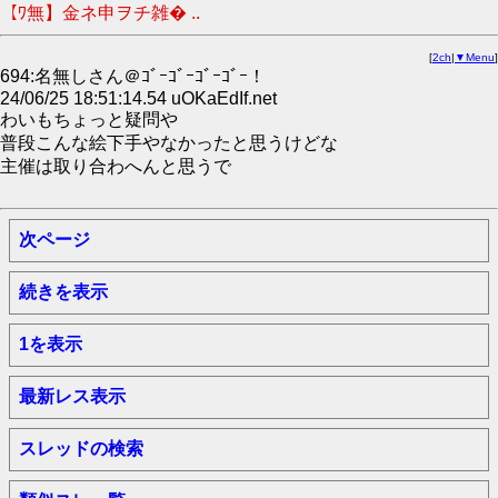
【ﾜ無】金ネ申ヲチ雑� ..
[
2ch
|
▼Menu
]
694:名無しさん＠ｺﾞｰｺﾞｰｺﾞｰｺﾞｰ！
24/06/25 18:51:14.54 uOKaEdIf.net
わいもちょっと疑問や
普段こんな絵下手やなかったと思うけどな
主催は取り合わへんと思うで
次ページ
続きを表示
1を表示
最新レス表示
スレッドの検索