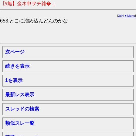
【ﾜ無】金ネ申ヲチ雑� ..
[
2ch
|
▼Menu
]
653:とこに溜め込んどんのかな
次ページ
続きを表示
1を表示
最新レス表示
スレッドの検索
類似スレ一覧