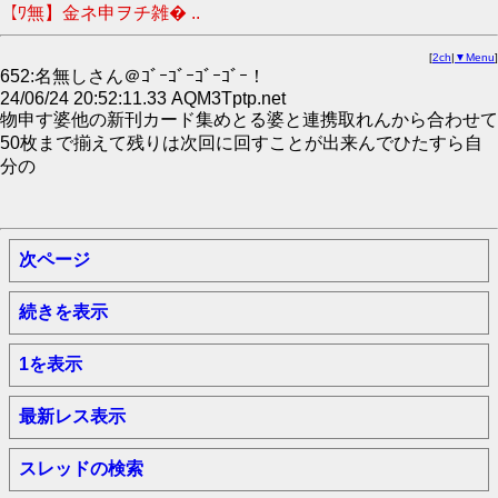
【ﾜ無】金ネ申ヲチ雑� ..
[
2ch
|
▼Menu
]
652:名無しさん＠ｺﾞｰｺﾞｰｺﾞｰｺﾞｰ！
24/06/24 20:52:11.33 AQM3Tptp.net
物申す婆他の新刊カード集めとる婆と連携取れんから合わせて
50枚まで揃えて残りは次回に回すことが出来んでひたすら自
分の
次ページ
続きを表示
1を表示
最新レス表示
スレッドの検索