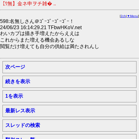
【ﾜ無】金ネ申ヲチ雑� ..
[
2ch
|
▼Menu
]
598:名無しさん＠ｺﾞｰｺﾞｰｺﾞｰｺﾞｰ！
24/06/23 16:14:29.21 TFbwHKoV.net
わいカプは描き手増えたからええは
これからまた増える機会あるしな
閲覧だけ増えても自分の供給は満たされんし
次ページ
続きを表示
1を表示
最新レス表示
スレッドの検索