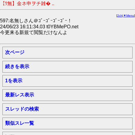
【ﾜ無】金ネ申ヲチ雑� ..
[
2ch
|
▼Menu
]
597:名無しさん＠ｺﾞｰｺﾞｰｺﾞｰｺﾞｰ！
24/06/23 16:11:34.03 t0YBMePO.net
今更来る新規て閲覧だけなんよ
次ページ
続きを表示
1を表示
最新レス表示
スレッドの検索
類似スレ一覧