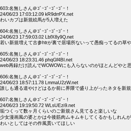
603:名無しさん＠ｺﾞｰｺﾞｰｺﾞｰｺﾞｰ！
24/06/23 17:03:12.09 kR9drrPX.net
わいカプは新規絵馬が5人増えた
604:名無しさん＠ｺﾞｰｺﾞｰｺﾞｰｺﾞｰ！
24/06/23 17:59:03.02 LbfX8y9Q.net
若い新規増えて古参htrが裏で居場所ないって愚痴ってるの草
605:名無しさん＠ｺﾞｰｺﾞｰｺﾞｰｺﾞｰ！
24/06/23 18:23:31.46 phqGf4BI.net
web再録だけ読んでWOWOWにも入らないのがほとんどやと
606:名無しさん＠ｺﾞｰｺﾞｰｺﾞｰｺﾞｰ！
24/06/23 18:57:11.78 LmmaU2zW.net
誰しも通る道やけどはるか前に界隈で盛り上がったネタを新規
607:名無しさん＠ｺﾞｰｺﾞｰｺﾞｰｺﾞｰ！
24/06/23 19:19:50.72 WLsUEzi9.net
垢つくって数ヶ月くらいのご新規さん見てると楽しいな
少女漫画風の婆とかは今後筋肉ムキムキしてくるかもしれんが
わいとしてはその作風貫いてほしい