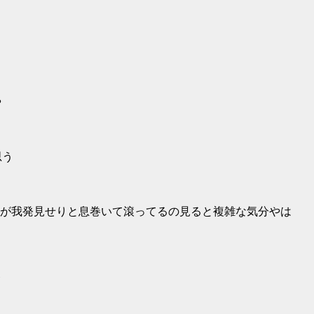
や
思う
が我発見せりと息巻いて滾ってるの見ると複雑な気分やは