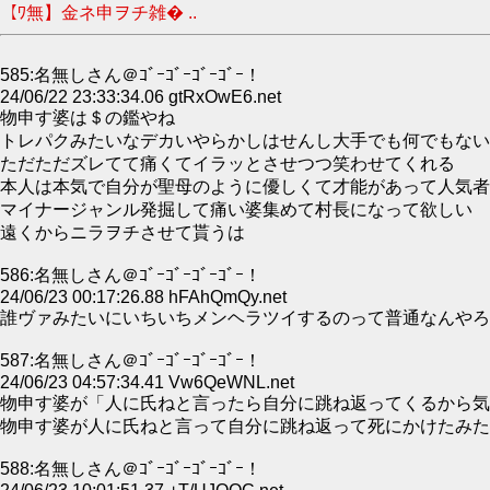
【ﾜ無】金ネ申ヲチ雑� ..
585:名無しさん＠ｺﾞｰｺﾞｰｺﾞｰｺﾞｰ！
24/06/22 23:33:34.06 gtRxOwE6.net
物申す婆は＄の鑑やね
トレパクみたいなデカいやらかしはせんし大手でも何でもない
ただただズレてて痛くてイラッとさせつつ笑わせてくれる
本人は本気で自分が聖母のように優しくて才能があって人気者
マイナージャンル発掘して痛い婆集めて村長になって欲しい
遠くからニラヲチさせて貰うは
586:名無しさん＠ｺﾞｰｺﾞｰｺﾞｰｺﾞｰ！
24/06/23 00:17:26.88 hFAhQmQy.net
誰ヴァみたいにいちいちメンヘラツイするのって普通なんやろ
587:名無しさん＠ｺﾞｰｺﾞｰｺﾞｰｺﾞｰ！
24/06/23 04:57:34.41 Vw6QeWNL.net
物申す婆が「人に氏ねと言ったら自分に跳ね返ってくるから気
物申す婆が人に氏ねと言って自分に跳ね返って死にかけたみた
588:名無しさん＠ｺﾞｰｺﾞｰｺﾞｰｺﾞｰ！