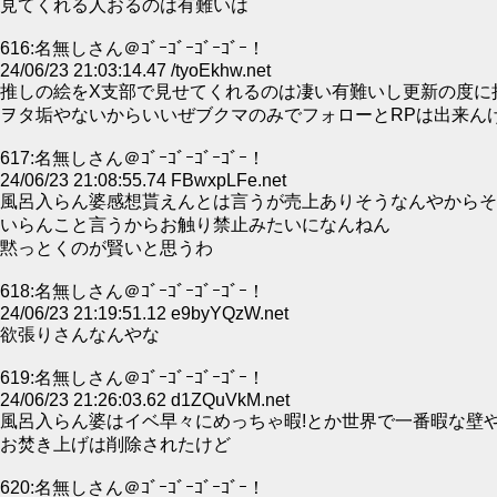
見てくれる人おるのは有難いは
616:名無しさん＠ｺﾞｰｺﾞｰｺﾞｰｺﾞｰ！
24/06/23 21:03:14.47 /tyoEkhw.net
推しの絵をX支部で見せてくれるのは凄い有難いし更新の度に
ヲタ垢やないからいいぜブクマのみでフォローとRPは出来ん
617:名無しさん＠ｺﾞｰｺﾞｰｺﾞｰｺﾞｰ！
24/06/23 21:08:55.74 FBwxpLFe.net
風呂入らん婆感想貰えんとは言うが売上ありそうなんやからそ
いらんこと言うからお触り禁止みたいになんねん
黙っとくのが賢いと思うわ
618:名無しさん＠ｺﾞｰｺﾞｰｺﾞｰｺﾞｰ！
24/06/23 21:19:51.12 e9byYQzW.net
欲張りさんなんやな
619:名無しさん＠ｺﾞｰｺﾞｰｺﾞｰｺﾞｰ！
24/06/23 21:26:03.62 d1ZQuVkM.net
風呂入らん婆はイベ早々にめっちゃ暇!とか世界で一番暇な壁
お焚き上げは削除されたけど
620:名無しさん＠ｺﾞｰｺﾞｰｺﾞｰｺﾞｰ！