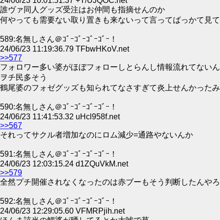
24/06/23 10:01:51.37 +T/UJQOC.net
誰ヴァ同人グッズ受注はお仲間も指摘せんのか
何やっても需要ない取り置きも来ないって言ってばっかて見て
589:名無しさん＠ｺﾞｰｺﾞｰｺﾞｰｺﾞｰ！
24/06/23 11:19:36.79 TFbwHKoV.net
>>577
フォロワー多い婆がほぼフォローしとらんし情報流れてないん
ヲチ民多そう
鶴尾婆のフォゼグッズも知られてなさすぎて炎上せんかったみ
590:名無しさん＠ｺﾞｰｺﾞｰｺﾞｰｺﾞｰ！
24/06/23 11:41:53.32 uHcl958f.net
>>567
それってサクル者増加なのにロム減少=通路やないんか
591:名無しさん＠ｺﾞｰｺﾞｰｺﾞｰｺﾞｰ！
24/06/23 12:03:15.24 d1ZQuVkM.net
>>579
全然プチ開催されなくなったのは赤ブーもそう判断したんやろ
592:名無しさん＠ｺﾞｰｺﾞｰｺﾞｰｺﾞｰ！
24/06/23 12:29:05.60 VFMRPjih.net