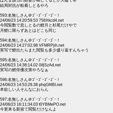
ほんま該当の鯉婆が晒してるとか大嘘で草
結局対抗が粘着しとるやろ
593:名無しさん＠ｺﾞｰｺﾞｰｺﾞｰｺﾞｰ！
24/06/23 14:20:59.53 758Xkcd4.net
今閲覧数で息しとるの鯉月と杉尾だけやで
月鯉に限らずあとはどこも同じ
594:名無しさん＠ｺﾞｰｺﾞｰｺﾞｰｺﾞｰ！
24/06/23 14:27:02.98 VFMRPjih.net
実写で鯉出たらまた閲覧も多少盛り返すんちゃう
595:名無しさん＠ｺﾞｰｺﾞｰｺﾞｰｺﾞｰ！
24/06/23 14:38:14.02 0ifjSzAd.net
実写の鯉俳優次第やろなぁ
596:名無しさん＠ｺﾞｰｺﾞｰｺﾞｰｺﾞｰ！
24/06/23 14:53:29.38 phqGf4BI.net
本欲しい人そんなにおらん
597:名無しさん＠ｺﾞｰｺﾞｰｺﾞｰｺﾞｰ！
24/06/23 16:11:34.03 t0YBMePO.net
今更来る新規て閲覧だけなんよ