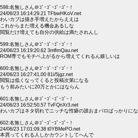
598:名無しさん＠ｺﾞｰｺﾞｰｺﾞｰｺﾞｰ！
24/06/23 16:14:29.21 TFbwHKoV.net
わいカプは描き手増えたからええは
これからまた増える機会あるしな
閲覧だけ増えても自分の供給は満たされんし
599:名無しさん＠ｺﾞｰｺﾞｰｺﾞｰｺﾞｰ！
24/06/23 16:19:20.62 3mflmQau.net
ROM専でもモチベ上がるから増えてくれるん嬉しいは
600:名無しさん＠ｺﾞｰｺﾞｰｺﾞｰｺﾞｰ！
24/06/23 16:27:41.00 81i/5jgz.net
閲覧は低くなってくると投稿次第になる
もう前みたいに20万とかにはならん
601:名無しさん＠ｺﾞｰｺﾞｰｺﾞｰｺﾞｰ！
24/06/23 16:52:50.57 TvFQnXr3.net
わいカプはネタ切れでニッチな性癖の誰おまパロばっかりにな
602:名無しさん＠ｺﾞｰｺﾞｰｺﾞｰｺﾞｰ！
24/06/23 17:01:09.38 t0YBMePO.net
本買ってくれる人しかカウントしてへんで