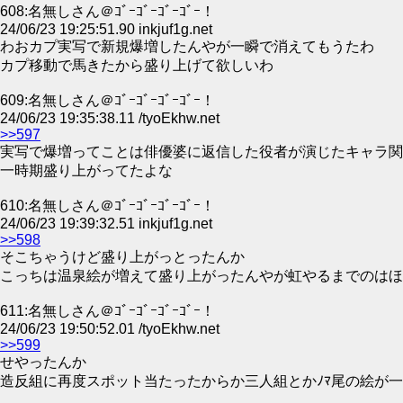
608:名無しさん＠ｺﾞｰｺﾞｰｺﾞｰｺﾞｰ！
24/06/23 19:25:51.90 inkjuf1g.net
わおカプ実写で新規爆増したんやが一瞬で消えてもうたわ
カプ移動で馬きたから盛り上げて欲しいわ
609:名無しさん＠ｺﾞｰｺﾞｰｺﾞｰｺﾞｰ！
24/06/23 19:35:38.11 /tyoEkhw.net
>>597
実写で爆増ってことは俳優婆に返信した役者が演じたキャラ関
一時期盛り上がってたよな
610:名無しさん＠ｺﾞｰｺﾞｰｺﾞｰｺﾞｰ！
24/06/23 19:39:32.51 inkjuf1g.net
>>598
そこちゃうけど盛り上がっとったんか
こっちは温泉絵が増えて盛り上がったんやが虹やるまでのはほ
611:名無しさん＠ｺﾞｰｺﾞｰｺﾞｰｺﾞｰ！
24/06/23 19:50:52.01 /tyoEkhw.net
>>599
せやったんか
造反組に再度スポット当たったからか三人組とかﾉﾏ尾の絵が