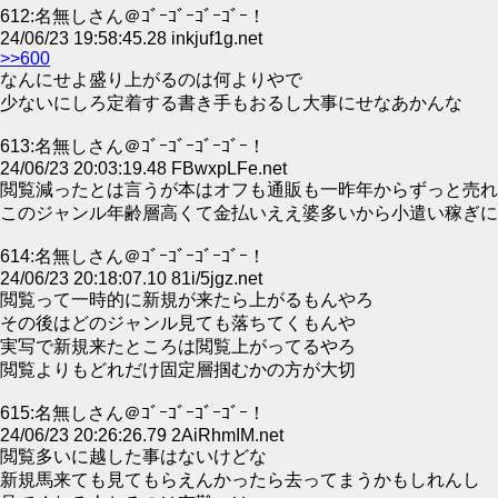
612:名無しさん＠ｺﾞｰｺﾞｰｺﾞｰｺﾞｰ！
24/06/23 19:58:45.28 inkjuf1g.net
>>600
なんにせよ盛り上がるのは何よりやで
少ないにしろ定着する書き手もおるし大事にせなあかんな
613:名無しさん＠ｺﾞｰｺﾞｰｺﾞｰｺﾞｰ！
24/06/23 20:03:19.48 FBwxpLFe.net
閲覧減ったとは言うが本はオフも通販も一昨年からずっと売れ
このジャンル年齢層高くて金払いええ婆多いから小遣い稼ぎに
614:名無しさん＠ｺﾞｰｺﾞｰｺﾞｰｺﾞｰ！
24/06/23 20:18:07.10 81i/5jgz.net
閲覧って一時的に新規が来たら上がるもんやろ
その後はどのジャンル見ても落ちてくもんや
実写で新規来たところは閲覧上がってるやろ
閲覧よりもどれだけ固定層掴むかの方が大切
615:名無しさん＠ｺﾞｰｺﾞｰｺﾞｰｺﾞｰ！
24/06/23 20:26:26.79 2AiRhmIM.net
閲覧多いに越した事はないけどな
新規馬来ても見てもらえんかったら去ってまうかもしれんし