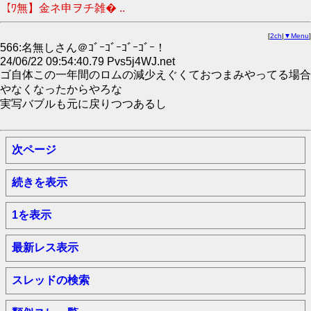
【ﾜ無】金ネ申ヲチ雑� ..
[
2ch
|
▼Menu
]
566:名無しさん＠ｺﾞｰｺﾞｰｺﾞｰｺﾞｰ！
24/06/22 09:54:40.79 Pvs5j4WJ.net
ゴ自体この一年間のロムの減少えぐくておつまみやってる場合
やなくなったからやろな
実写バブルも元に戻りつつあるし
次ページ
続きを表示
1を表示
最新レス表示
スレッドの検索