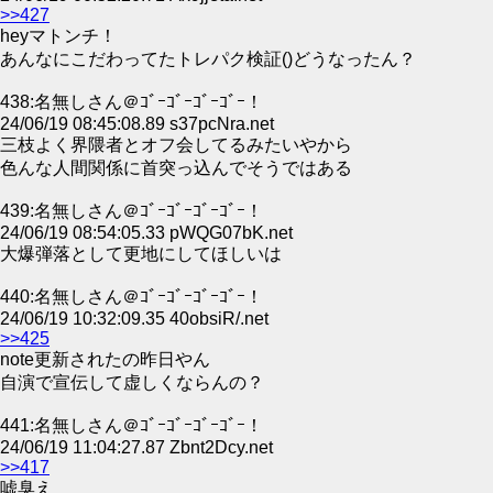
>>427
heyマトンチ！
あんなにこだわってたトレパク検証()どうなったん？
438:名無しさん＠ｺﾞｰｺﾞｰｺﾞｰｺﾞｰ！
24/06/19 08:45:08.89 s37pcNra.net
三枝よく界隈者とオフ会してるみたいやから
色んな人間関係に首突っ込んでそうではある
439:名無しさん＠ｺﾞｰｺﾞｰｺﾞｰｺﾞｰ！
24/06/19 08:54:05.33 pWQG07bK.net
大爆弾落として更地にしてほしいは
440:名無しさん＠ｺﾞｰｺﾞｰｺﾞｰｺﾞｰ！
24/06/19 10:32:09.35 40obsiR/.net
>>425
note更新されたの昨日やん
自演で宣伝して虚しくならんの？
441:名無しさん＠ｺﾞｰｺﾞｰｺﾞｰｺﾞｰ！
24/06/19 11:04:27.87 Zbnt2Dcy.net
>>417
嘘臭え