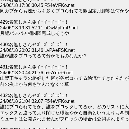
24/06/18 17:36:30.45 F54eVFKo.net
同カプからも逆からも多くブロられてる微固定月鯉婆は何かや
429:名無しさん＠ｺﾞｰｺﾞｰｺﾞｰｺﾞｰ！
24/06/18 19:31:52.11 uOwMpFmR.net
月鯉バチバチ相関図完成しそうや
430:名無しさん＠ｺﾞｰｺﾞｰｺﾞｰｺﾞｰ！
24/06/18 20:02:31.46 LvPAeFSK.net
誰が誰をブロってるて分かるものなんか？
431:名無しさん＠ｺﾞｰｺﾞｰｺﾞｰｺﾞｰ！
24/06/18 20:44:21.76 p+sYdx+6.net
山梨王キャラの格好した尾が谷ボコってる絵流れてきたんだが
前の炎上から何も学んでなくて草
432:名無しさん＠ｺﾞｰｺﾞｰｺﾞｰｺﾞｰ！
24/06/18 21:04:32.07 F54eVFKo.net
誰にブロられてるか、誰をブロックしてるか、どのリストに入
エックスと違ってより閉じた環境やから自衛というよりも牽制
ミュートは公開されませんがブロックの場合は公開されますっ