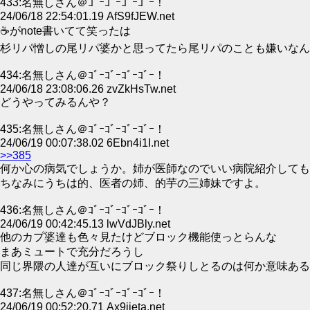
433:名無しさん＠ｺﾞｰｺﾞｰｺﾞｰｺﾞｰ！
24/06/18 22:54:01.19 AfS9fJEW.net
☕がnote書いてて笑ったは
杉リパ憎しの尾リパ婆かと思ってたら尾リパのことも嫌いなん
434:名無しさん＠ｺﾞｰｺﾞｰｺﾞｰｺﾞｰ！
24/06/18 23:08:06.26 zvZkHsTw.net
どうやってみるんや？
435:名無しさん＠ｺﾞｰｺﾞｰｺﾞｰｺﾞｰ！
24/06/19 00:07:38.02 6Ebn4i1I.net
>>385
何か心の病気でしょうか。姉が医師なのでいい病院紹介しても
ちなみにうちは的、医者の姉、的芋の三姉妹ですよ。
436:名無しさん＠ｺﾞｰｺﾞｰｺﾞｰｺﾞｰ！
24/06/19 00:42:45.13 lwVdJBly.net
他のカプ婆達も色々見たけどブロック機能使っとらんな
まあミュートで充分だろうし
同じ界隈の人達が互いにブロック祭りしとるのは何か意味ある
437:名無しさん＠ｺﾞｰｺﾞｰｺﾞｰｺﾞｰ！
24/06/19 00:52:20.71 Ax9jjeta.net