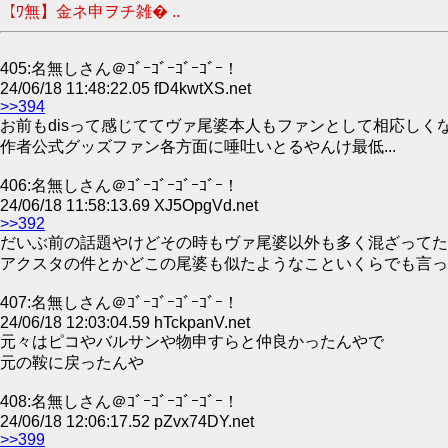
【ﾜ無】金ネ申ヲチ雑� ..
405:名無しさん＠ｺﾞｰｺﾞｰｺﾞｰｺﾞｰ！
24/06/18 11:48:22.05 fD4kwtXS.net
>>394
お前もdisって感じててヴァ尾婆本人もファンとして相応しく
作者公式グッズファン各方面に唾吐いとるやんけ最低...
406:名無しさん＠ｺﾞｰｺﾞｰｺﾞｰｺﾞｰ！
24/06/18 11:58:13.69 XJ5OpgVd.net
>>392
だいぶ前の話題やけどその時もヴァ尾婆以外も多く混ざってた
アクスタの件とかどこの尾婆も似たようなこといくらでも言っ
407:名無しさん＠ｺﾞｰｺﾞｰｺﾞｰｺﾞｰ！
24/06/18 12:03:04.59 hTckpanV.net
元々はピコやバルサンや物申すらと仲良かったんやで
元の鞍に戻ったんや
408:名無しさん＠ｺﾞｰｺﾞｰｺﾞｰｺﾞｰ！
24/06/18 12:06:17.52 pZvx74DY.net
>>399