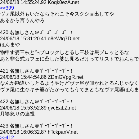
24/06/18 14:55:24.92 Koqk0ezA.net
>>399
ヴァ尾以外もいたならそれこそ今スクショ出してや
あるから言うんやろ
420:名無しさん＠ｺﾞｰｺﾞｰｺﾞｰｺﾞｰ！
24/06/18 15:31:20.41 o8eWtq7D.net
ほんまや
物申す婆三枝と㌰ブロックしとるし三枝は馬ブロッとるな
あと非公式カフェに凸した婆は見るだけってリストでおんもで
421:名無しさん＠ｺﾞｰｺﾞｰｺﾞｰｺﾞｰ！
24/06/18 15:44:54.86 ZDmGVpgR.net
なんか勘違いしとるようやけどヴァ尾が叩かれとるんじゃなく
ヴァ尾に生存キチ婆がたかってもうてまともなヴァ尾婆ほんま
422:名無しさん＠ｺﾞｰｺﾞｰｺﾞｰｺﾞｰ！
24/06/18 15:53:52.89 rjvcEaLZ.net
月婆怒りの連投
423:名無しさん＠ｺﾞｰｺﾞｰｺﾞｰｺﾞｰ！
24/06/18 16:06:32.87 hTckpanV.net
>>412