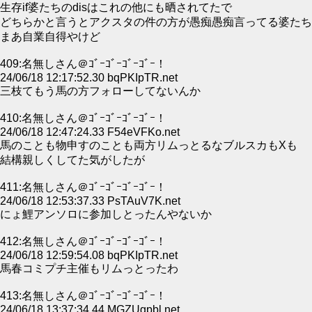
生存if婆たちのdisはこれの他にも晒されてたで
どちらかと言うとアクスタの件の方が愚痴愚痴言ってる婆たち
まあ自業自得やけど
409:名無しさん＠ｺﾞｰｺﾞｰｺﾞｰｺﾞｰ！
24/06/18 12:17:52.30 bqPKIpTR.net
三枝てもう馬の方フォローしてないんか
410:名無しさん＠ｺﾞｰｺﾞｰｺﾞｰｺﾞｰ！
24/06/18 12:47:24.33 F54eVFKo.net
馬のことも物申すのことも両方リムっとるなブルスカもXも
結構親しくしてた気がしたが
411:名無しさん＠ｺﾞｰｺﾞｰｺﾞｰｺﾞｰ！
24/06/18 12:53:37.33 PsTAuV7K.net
にょ鯉アンソロに参加しとったんやないか
412:名無しさん＠ｺﾞｰｺﾞｰｺﾞｰｺﾞｰ！
24/06/18 12:59:54.08 bqPKIpTR.net
馬春コミプチ主催もリムっとったわ
413:名無しさん＠ｺﾞｰｺﾞｰｺﾞｰｺﾞｰ！
24/06/18 13:37:34.44 MGZUgpbl.net