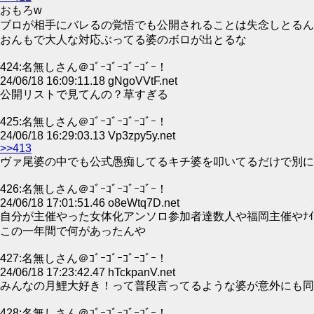
おもろw
ブロが相手にバレるの覚悟でも公開されることは失念しとるん
おんもで大人な対応ぶってる婆のボロが出とるな
424:名無しさん＠ｺﾞｰｺﾞｰｺﾞｰｺﾞｰ！
24/06/18 16:09:11.18 gNgoVVtF.net
公開リストで見てんの？草すぎる
425:名無しさん＠ｺﾞｰｺﾞｰｺﾞｰｺﾞｰ！
24/06/18 16:29:03.13 Vp3zpy5y.net
>>413
ヴァ尾婆の中でも公式愚痴してるキチ婆を叩いてるだけで別に
426:名無しさん＠ｺﾞｰｺﾞｰｺﾞｰｺﾞｰ！
24/06/18 17:01:51.46 o8eWtq7D.net
自分が主催やった女体化アンソロ参加者達数人や福岡主催やﾅｲ
この一年間で何があったんや
427:名無しさん＠ｺﾞｰｺﾞｰｺﾞｰｺﾞｰ！
24/06/18 17:23:42.47 hTckpanV.net
みんなの月鯉大好き！って普段言ってるような婆が意外にも同
428:名無しさん＠ｺﾞｰｺﾞｰｺﾞｰｺﾞｰ！