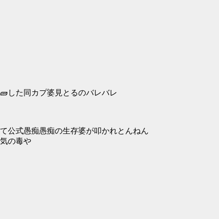
🧱した同カプ婆見とるのバレバレ
て公式愚痴愚痴の生存婆が叩かれとんねん
気の毒や