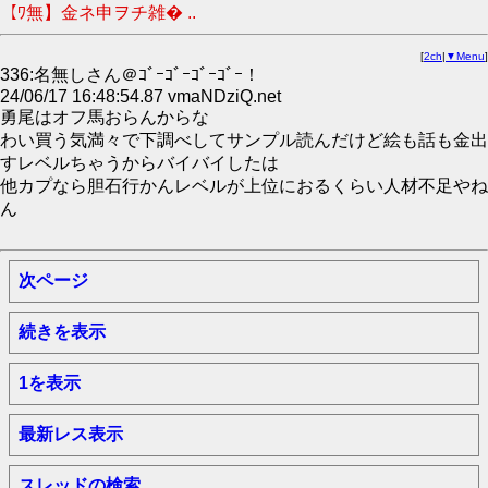
【ﾜ無】金ネ申ヲチ雑� ..
[
2ch
|
▼Menu
]
336:名無しさん＠ｺﾞｰｺﾞｰｺﾞｰｺﾞｰ！
24/06/17 16:48:54.87 vmaNDziQ.net
勇尾はオフ馬おらんからな
わい買う気満々で下調べしてサンプル読んだけど絵も話も金出
すレベルちゃうからバイバイしたは
他カプなら胆石行かんレベルが上位におるくらい人材不足やね
ん
次ページ
続きを表示
1を表示
最新レス表示
スレッドの検索