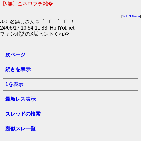
【ﾜ無】金ネ申ヲチ雑� ..
[
2ch
|
▼Menu
]
330:名無しさん＠ｺﾞｰｺﾞｰｺﾞｰｺﾞｰ！
24/06/17 13:54:11.83 fHbifYot.net
ファンボ婆のX垢ヒントくれや
次ページ
続きを表示
1を表示
最新レス表示
スレッドの検索
類似スレ一覧