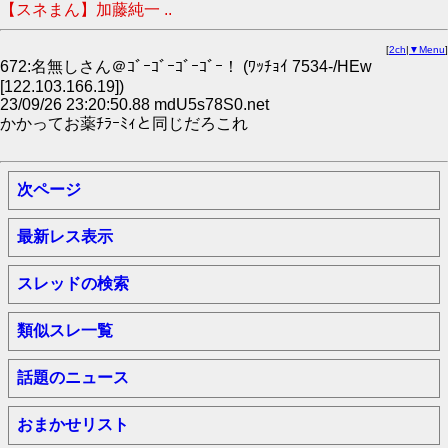
【スネまん】加藤純一 ..
[
2ch
|
▼Menu
]
672:名無しさん＠ｺﾞｰｺﾞｰｺﾞｰｺﾞｰ！ (ﾜｯﾁｮｲ 7534-/HEw
[122.103.166.19])
23/09/26 23:20:50.88 mdU5s78S0.net
かかってお薬ﾁﾗｰﾐｨと同じだろこれ
次ページ
最新レス表示
スレッドの検索
類似スレ一覧
話題のニュース
おまかせリスト