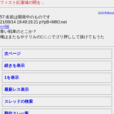
フィスト紅蓮城の闇を ..
[
2ch
|
▼Menu
]
57:名前は開発中のものです
21/09/14 19:49:19.21 pYpB+M8O.net
>>56
青い戦車のとこか？
俺はまたもやドリルの□△△でゴリ押しして抜けてもうた
次ページ
続きを表示
1を表示
最新レス表示
スレッドの検索
類似スレ一覧