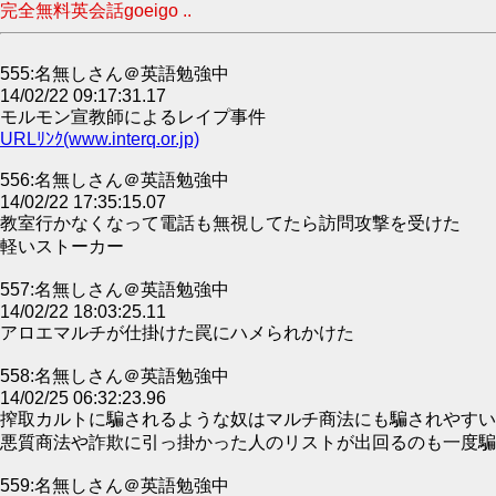
完全無料英会話goeigo ..
555:名無しさん＠英語勉強中
14/02/22 09:17:31.17
モルモン宣教師によるレイプ事件
URLﾘﾝｸ(www.interq.or.jp)
556:名無しさん＠英語勉強中
14/02/22 17:35:15.07
教室行かなくなって電話も無視してたら訪問攻撃を受けた
軽いストーカー
557:名無しさん＠英語勉強中
14/02/22 18:03:25.11
アロエマルチが仕掛けた罠にハメられかけた
558:名無しさん＠英語勉強中
14/02/25 06:32:23.96
搾取カルトに騙されるような奴はマルチ商法にも騙されやすい
悪質商法や詐欺に引っ掛かった人のリストが出回るのも一度騙
559:名無しさん＠英語勉強中