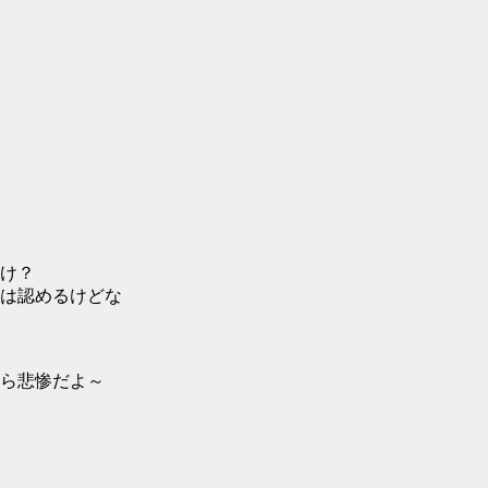
け？
は認めるけどな
ら悲惨だよ～