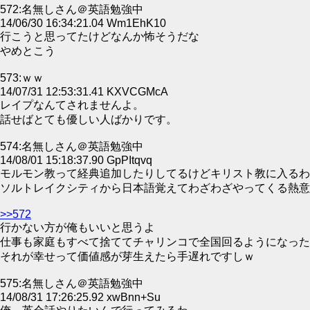
572:名無しさん＠英語勉強中
14/06/30 16:34:21.04 Wm1EhK10
行こうと思ってたけどなんか怖そうだな
やめとこう
573:ｗｗ
14/07/31 12:53:31.41 KXVCGMcA
レイプなんてされませんよ。
話せばとても優しい人ばかりです。
574:名無しさん＠英語勉強中
14/08/01 15:18:37.90 GpPItqvq
モルモン教って経典追加したりしてるけどキリスト教に入るわ
ソルトレイクシティから日本語覚えてわざわざやってくる熱意
>>572
行かない方が俺もいいと思うよ
仕事も家庭もすべて捨ててチャリンコで全国回るようになった
それが幸せって価値感が芽生えたら手遅れですしｗ
575:名無しさん＠英語勉強中
14/08/31 17:26:25.92 xwBnn+Su