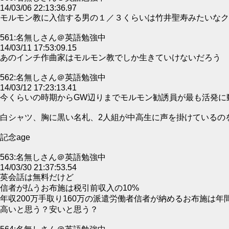
14/03/06 22:13:36.97
モルモン教に入信する男の１／３くらいは竹井聖寿みたいなク
561:名無しさん＠英語勉強中
14/03/11 17:53:09.15
あのインチ作曲家はモルモン教でしか生きていけないだろう
562:名無しさん＠英語勉強中
14/03/12 17:23:13.41
今くらいの時期からGW辺りまでモルモン勧誘員が最も活発に
白シャツ、胸に黒い名札、2人組が中高生に声を掛けているの
記念age
563:名無しさん＠英語勉強中
14/03/30 21:37:53.54
英会話は無料だけど
信者が払うお布施は税引前収入の10%
年収200万手取り160万の派遣労働者信者が納めるお布施は年間
高いと思う？安いと思う？