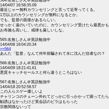
564:名無しさん＠英語勉強中
14/04/07 16:58:35.09
最近じゃー無料カウンセリングと言って近寄ってくる。
1万以上のカウンセリングが無料になるとか。
でも、監督の面接があるらしい。
せっかく遠のいていたのに、カウンセリング受けたら最悪かも
お布施も高いし、戒律も厳しいしな。
565:名無しさん＠英語勉強中
14/04/08 18:04:20.34
>>564
あんた「監督」なんて何年前騙されて水に沈んだ信者なの？
566:名無しさん＠英語勉強中
14/04/09 18:21:41.61
悪質キャッチセールスと何ら違うところはない
567:名無しさん＠英語勉強中
14/04/18 20:52:58.57
この人らスゲー優しいよ
チャリンコのチェーン外れてどっかに引っかかって困ってたら
勧誘はなかったけど英会話のビラはもらった
宗教関係ないって