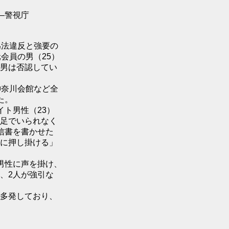
―警視庁
為法違反と強要の
会員の男（25）
男は否認してい
神奈川会館など全
た。
ト男性（23）
足でいられなく
信書を書かせた
に押し掛ける」
男性に声を掛け、
、2人が強引な
多発しており、