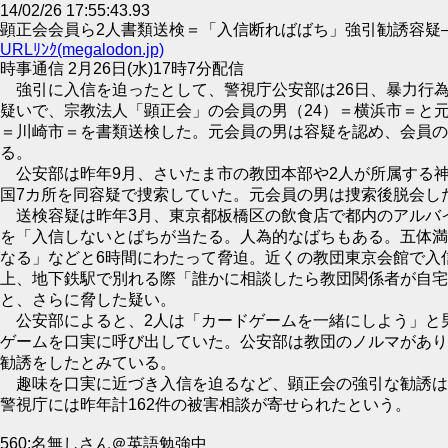
14/02/26 17:55:43.93
顕正会会員ら2人書類送検＝「入信断ればばち」強引勧誘容疑
URLﾘﾝｸ(megalodon.jp)
時事通信 2月26日(水)17時7分配信
強引に入信を迫ったとして、警視庁公安部は26日、暴力行
疑いで、宗教法人「顕正会」の会員の男（24）＝横浜市＝と元
＝川崎市＝を書類送検した。元会員の男は容疑を認め、会員の
る。
公安部は昨年9月、さいたま市の教団本部や2人が所属する
国7カ所を同容疑で捜索していた。元会員の男は捜索後脱会し
送検容疑は昨年3月、東京都板橋区の飲食店で都内のアルバイ
を「入信しないとばちが当たる。人為的なばちもある。五体満
なる」などと6時間にわたって脅迫。近くの教団東京会館で入
上、地下鉄駅で別れる際「誰かに相談したら教団関係者が自宅
と、さらに脅した疑い。
公安部によると、2人は「カードゲームを一緒にしよう」と
ゲームを口実に呼び出していた。公安部は教団のノルマがあり
勧誘をしたとみている。
趣味を口実に近づき入信を迫るなど、顕正会の強引な勧誘は
警視庁には昨年計162件の被害相談が寄せられたという。
560:名無しさん＠英語勉強中