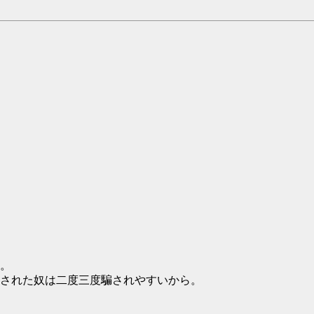
。
された奴は二度三度騙されやすいから。