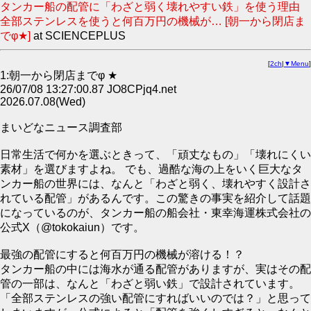
タンカー船の配管に「わざと弱く壊れやすい鉄」を使う理由
全部ステンレスを使うと何百万円の機械が… [朝一から閉店ま
でφ★]
at SCIENCEPLUS
[
2ch
|
▼Menu
]
1:朝一から閉店までφ ★
26/07/08 13:27:00.87 JO8CPjq4.net
2026.07.08(Wed)
まいどなニュース調査部
日常生活で何かを選ぶときって、「頑丈なもの」「壊れにくい
素材」を選びますよね。 でも、過酷な海の上をいく巨大なタ
ンカー船の世界には、なんと「わざと弱く、壊れやすく設計さ
れている配管」があるんです。この驚きの事実を紹介して話題
になっているのが、タンカー船の船会社・東幸海運株式会社の
公式X（@tokokaiun）です。
最強の配管にすると何百万円の機械が溶ける！？
タンカー船の中には海水が通る配管がありますが、実はその配
管の一部は、なんと「わざと弱い鉄」で設計されています。
「全部ステンレスの強い配管にすればいいのでは？」と思って