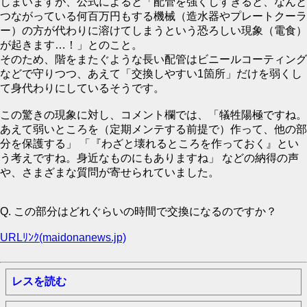
しまいますが、公式によると「配管を強くしすぎると、なんと
つながっている何百万円もする機械（造水器やプレートクーラ
ー）の方が代わりに溶けてしまうという恐ろしい現象（電食）
が起きます…！」とのこと。
そのため、階をまたぐような長い配管はビニールコーティング
などで守りつつ、あえて「交換しやすい1箇所」だけを弱くし
て身代わりにしているそうです。
この驚きの現象に対し、コメント欄では、「犠牲陽極ですね。
あえて弱いところを（定期メンテする前提で）作って、他の部
分を保護する」 「『わざと壊れるところを作っておく』とい
う考えですね。身近なものにもありますね」 などの納得の声
や、さまざまな質問が寄せられていました。
Q. この部分はどれぐらいの時間で交換になるのですか？
URLﾘﾝｸ(maidonanews.jp)
レスを読む