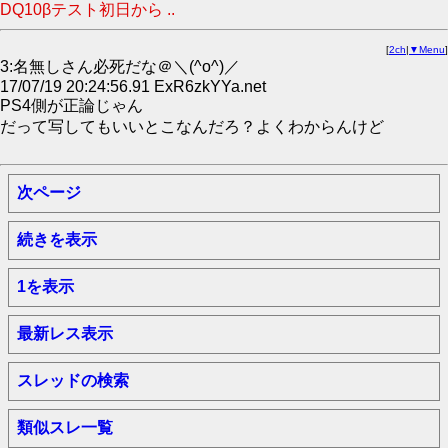
DQ10βテスト初日から ..
[
2ch
|
▼Menu
]
3:名無しさん必死だな＠＼(^o^)／
17/07/19 20:24:56.91 ExR6zkYYa.net
PS4側が正論じゃん
だって写してもいいとこなんだろ？よくわからんけど
次ページ
続きを表示
1を表示
最新レス表示
スレッドの検索
類似スレ一覧