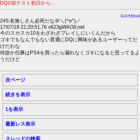
DQ10βテスト初日から ..
[
2ch
|
▼Menu
]
245:名無しさん必死だな＠＼(^o^)／
17/07/19 21:20:51.76 v623gWAO0.net
今のスカスカ10をわざわざプレイしにいくんだから
ゴキでもなんでもない普通にDQに興味があるユーザーってだ
けだわな
何故か任豚はPS4を買ったら漏れなくゴキになると思ってるよ
うだけど
次ページ
続きを表示
1を表示
最新レス表示
スレッドの検索