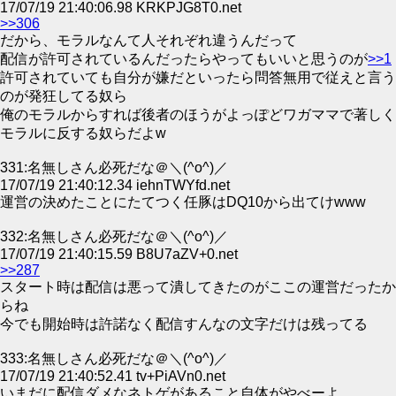
17/07/19 21:40:06.98 KRKPJG8T0.net
>>306
だから、モラルなんて人それぞれ違うんだって
配信が許可されているんだったらやってもいいと思うのが
>>1
許可されていても自分が嫌だといったら問答無用で従えと言う
のが発狂してる奴ら
俺のモラルからすれば後者のほうがよっぽどワガママで著しく
モラルに反する奴らだよw
331:名無しさん必死だな＠＼(^o^)／
17/07/19 21:40:12.34 iehnTWYfd.net
運営の決めたことにたてつく任豚はDQ10から出てけwww
332:名無しさん必死だな＠＼(^o^)／
17/07/19 21:40:15.59 B8U7aZV+0.net
>>287
スタート時は配信は悪って潰してきたのがここの運営だったか
らね
今でも開始時は許諾なく配信すんなの文字だけは残ってる
333:名無しさん必死だな＠＼(^o^)／
17/07/19 21:40:52.41 tv+PiAVn0.net
いまだに配信ダメなネトゲがあること自体がやべーよ