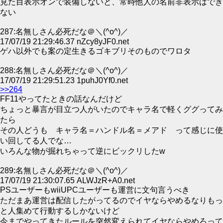
見た目表示オンで装備しないと、常時他人の名前非表示はでき
ない
287:名無しさん必死だな＠＼(^o^)／
17/07/19 21:29:46.37 nZcy8yJF0.net
ゲハ以外でも案の定生きるゴキブリそのものでワロタ
288:名無しさん必死だな＠＼(^o^)／
17/07/19 21:29:51.23 1puhJ0Yf0.net
>>264
FF11やってたときの話なんだけど
ちょっと暴言が目立つ人がいたのでキャラ名で軽くググってみ
たら
その人どうも キャラ名＝ハンドル名＝メアド って感じに使
い回してる人でな…
いろんな物が掘れちゃって逆にビックリしたw
289:名無しさん必死だな＠＼(^o^)／
17/07/19 21:30:07.65 ALWJzR+A0.net
PSユーザーもwiiUPCユーザーも運営に文句言うべき
ただまあ運営は配信したがってるのでイヤならやめるなりもっ
と人集めて行動するしかないけど
今までやってきたルールを突然変えられてイヤならやめろって