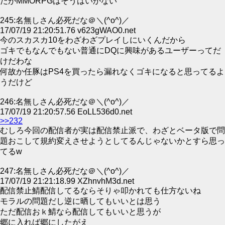
だがMMORPGはそうはいかない
245:名無しさん必死だな＠＼(^o^)／
17/07/19 21:20:51.76 v623gWAO0.net
今のスカスカ10をわざわざプレイしにいくんだから
ゴキでもなんでもない普通にDQに興味があるユーザーってだ
けだわな
何故か任豚はPS4を買ったら漏れなくゴキになると思ってるよ
うだけど
246:名無しさん必死だな＠＼(^o^)／
17/07/19 21:20:57.56 EoLL536d0.net
>>232
むしろ今回の配信者が実は配信禁止派で、わざとベータ版で問
題おこして規約変えさせようとしてるんじゃないかとすら思っ
てるw
247:名無しさん必死だな＠＼(^o^)／
17/07/19 21:21:18.99 XZhnvhM3d.net
配信禁止鯖配信してるならそりゃ叩かれても仕方ないね
モラルの問題だし逆に晒してもいいとは思う
ただ配信おｋ鯖なら配信してもいいと思うが
郷に入れば郷にしたがえ