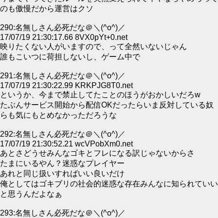
のも傲慢だから運営はクソ
290:名無しさん必死だな＠＼(^o^)／
17/07/19 21:30:17.66 8VX0pYt+0.net
映りたくない人がいますので、って全然いないじゃん
誰もこいつに荷担しないし、ゲーム中で
291:名無しさん必死だな＠＼(^o^)／
17/07/19 21:30:22.99 KRKPJG8T0.net
というか、今まで禁止してたことのほうがおかしいだろw
たぶんサービス開始から配信OKだったらいま反対している奴
らも気にもとめなかっただろうな
292:名無しさん必死だな＠＼(^o^)／
17/07/19 21:30:52.21 wcVPobXm0.net
あとさどうせみんなゴキとフレになる訳じゃないからさ
たまにいるやん？迷惑なプレイヤー
あれと同じ扱いすればいい良いだけ
俺としてはゴキブリの社会的迷惑な存在みんなに知られていい
と思うんだよなぁ
293:名無しさん必死だな＠＼(^o^)／