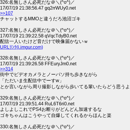
326:名無しさん必死だな＠＼(^o^)／
17/07/19 21:38:56.47 gq2rrWUy0.net
>>107
チャットするMMOと違うだろ池沼ゴキ
327:名無しさん必死だな＠＼(^o^)／
17/07/19 21:39:22.58 qVqcTdyB0.net
配信一人いたけど音だけで映像届かないｗ
URLﾘﾝｸ(i.imgur.com)
328:名無しさん必死だな＠＼(^o^)／
17/07/19 21:39:26.58 FFEuryJm0.net
>>314
街中でビデオカメラとノーパソ持ち歩きながら
「ただいま生配信中でーすw」
とか言いながら周り撮影しながら歩いてる輩いたらどう思うよ
329:名無しさん必死だな＠＼(^o^)／
17/07/19 21:39:51.44 RuL6T6ri0.net
よしよしこれでPS4お断りがどんどん加速するな
ゴキちゃんはこうやって自爆してくれるからほんと楽
330:名無しさん必死だな＠＼(^o^)／