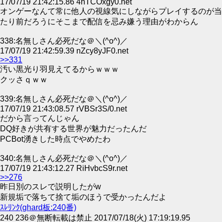
17/07/19 21:42:15.86 4hTCOxgy0.net
オンゲーなんて常に他人の視線気にしながらプレイするのが当
たり前だろうにそこまで配信を忌み嫌う理由がわからん
338:名無しさん必死だな＠＼(^o^)／
17/07/19 21:42:59.39 nZcy8yJF0.net
>>331
汚い黒光り羽見えてるからｗｗｗ
クッさｑｗｗ
339:名無しさん必死だな＠＼(^o^)／
17/07/19 21:43:08.57 rVBSr3S/0.net
だから言ってんじゃん
DQ好きが共有する世界が魅力だったんだ
PCBot湧きした時点でやめたわ
340:名無しさん必死だな＠＼(^o^)／
17/07/19 21:43:12.27 RiHvbcS9r.net
>>276
昨日別のスレで説明したがw
新規垢で落ちて捨て垢のほうで受かったんだよ
ｽﾚﾘﾝｸ(ghard板:240番)
240 236＠無断転載は禁止 2017/07/18(火) 17:19:19.95