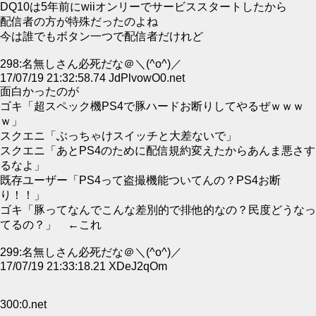
DQ10は5年前にwiiオンリーでサービススタートしたから
配信者の方が特殊だったのよね
今は誰でもボタン一つで配信者だけれど
298:名無しさん必死だな＠＼(^o^)／
17/07/19 21:32:58.74 JdPlvowO0.net
面白かったのが
ゴキ「超スペック機PS4で豚ハードお断りしてやるぜｗｗｗ
ｗ」
スクエニ「ぶっちゃけスイッチと大差ないで」
スクエニ「あとPS4のために配信規約変えたからあんま悪さす
るなよ」
既存ユーザー「PS4って盗撮機能ついてんの？PS4お断
り！！」
ゴキ「豚ってなんでこんな差別的で排他的なの？民度どうなっ
てるの？」 ←これ
299:名無しさん必死だな＠＼(^o^)／
17/07/19 21:33:18.21 XDeJ2qOm
300:0.net