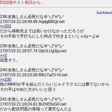
DQ10βテスト初日から ..
[
2ch
|
▼Menu
]
238:名無しさん必死だな＠＼(^o^)／
17/07/19 21:18:49.99 AqdgB8iQr.net
>>202
だから移動先までは追いかけなかっただろうが
その手前で手打ちにした時点で付きまといじゃねーよw
239:名無しさん必死だな＠＼(^o^)／
17/07/19 21:18:57.74 OpULUg3ja.net
>>3
頭悪そう。
240:名無しさん必死だな＠＼(^o^)／
17/07/19 21:19:10.08 B8U7aZV+0.net
>>230
他のMMOが手を組んだくらいじゃドラクエには勝てないから
その手はやめた方がいいと思う
241:名無しさん必死だな＠＼(^o^)／
17/07/19 21:19:24.61 BrZhE6sG0.net
だから配信問題の発端って運営なんだよ