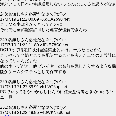
海外いって日本の常識通用しないってのとにてると思うがなぁ
248:名無しさん必死だな＠＼(^o^)／
17/07/19 21:22:00.69 +XdOA2p90.net
こうなる事は分かりきってたのに
それでも全鯖配信許可した運営が理解できんわ
249:名無しさん必死だな＠＼(^o^)／
17/07/19 21:22:11.89 vJFkE78S0.net
DQ10って特定鯖以外配信禁止というルールだったから
こうやって全鯖どこでも配信することを考えた上でのUI設計に
なってないんだよね
他のネトゲだと、他プレイヤーの名前を隠したりするような機
能がゲームシステムとして存在する
250:名無しさん必死だな＠＼(^o^)／
17/07/19 21:22:39.91 yIchVG5pp.net
PCでやってるやつかもしれんのに任天堂信者ときめつけるソ
ニー豚
251:名無しさん必死だな＠＼(^o^)／
17/07/19 21:22:49.85 +43WKNzd0.net