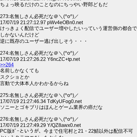
ちょっ映るだけのことなのにちっやい野郎どもだ
273:名無しさん必死だな＠＼(^o^)／
17/07/19 21:27:12.97 pWv4eOBn0.net
けっきょく配信でユーザー増やしたいっていう運営側の都合で
しかないんだけど
逆に既存のユーザー逃げ出しそう・・・
274:名無しさん必死だな＠＼(^o^)／
17/07/19 21:27:26.22 Y6ncZC+tp.net
>>264
名前しかなくても
スクショとか
言動で大体本人かわかるからね
275:名無しさん必死だな＠＼(^o^)／
17/07/19 21:27:46.34 TdKyUFog0.net
ソニーとゴキブリはほんとゲーム業界の癌だな
276:名無しさん必死だな＠＼(^o^)／
17/07/19 21:27:49.29 Y/QZ8awx0.net
PC版ｶﾞｰというが、今まで住宅村と21・22鯖以外は配信不可