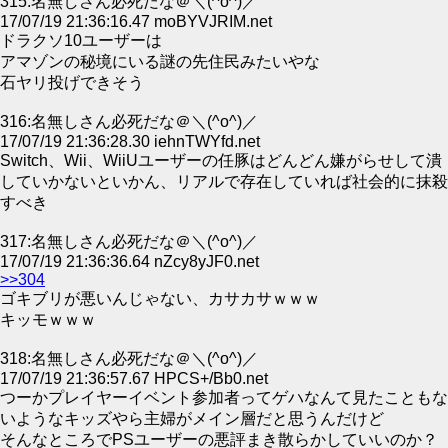
315:名無しさん必死だな＠＼(^o^)／
17/07/19 21:36:16.47 moBYVJRIM.net
ドラクソ10ユーザーは
アマゾンの秘境にいる謎の先住民みたいやな
石ヤリ投げできそう
316:名無しさん必死だな＠＼(^o^)／
17/07/19 21:36:28.30 iehnTWYfd.net
Switch、Wii、WiiUユーザーの任豚はどんどん嫌がらせして潰
していかないといかん、リアルで存在していれば社会的に抹殺
すべき
317:名無しさん必死だな＠＼(^o^)／
17/07/19 21:36:36.64 nZcy8yJF0.net
>>304
ゴキブリが悪いんじゃない、カサカサｗｗｗ
キッモｗｗｗ
318:名無しさん必死だな＠＼(^o^)／
17/07/19 21:36:57.67 HPCS+/Bb0.net
つーかプレイヤーイベント参加者ってゲハなんて見たこともな
いようなキッズやら主婦がメイン層だと思うんだけど
そんなところでPSユーザーの悪評まき散らかしていいのか？