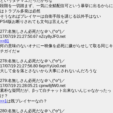
というタテマエだったからな
段階を一切踏まず、一気に全鯖配信可という暴挙に出るからに
はトラブル多発は必然
そうなればプレイヤーは自衛手段を講じる以外手はない
PS4版お断りされても文句は言えんぞ
277:名無しさん必死だな＠＼(^o^)／
17/07/19 21:27:50.67 nZcy8yJF0.net
>>81
何の意味のないオナにー映像を必死に嫌がらせして取る同じキ
チガイだｗ
278:名無しさん必死だな＠＼(^o^)／
17/07/19 21:27:56.80 6ejnYyUo0.net
大して金を落とさないから大事にされないんだろうな
279:名無しさん必死だな＠＼(^o^)／
17/07/19 21:28:05.21 cpnw8jfW0.net
素朴な疑問だが、βって白チャット出来ないんじゃなかったっ
け？
>>1
は既プレイヤーなの？
280:名無しさん必死だな＠＼(^o^)／