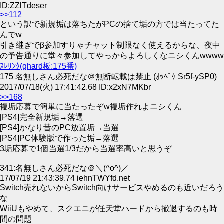
ID:ZZlTdeser
>>112
という訳で新規垢は落ちたがPCの捨て垢の方では当たってた
んでw
引き継ぎでβ参加すりゃチャット制限なく使えるからな、夜中
の予告通りに堂々参加してやっからよろしくなニシくんwwww
ｽﾚﾘﾝｸ(ghard板:175番)
175 名無しさん必死だな＠無断転載は禁止 (ｵｯﾍﾟｹ Sr5f-ySP0)
2017/07/18(火) 17:41:42.68 ID:x2xN7MKbr
>>168
複垢応募で簡単に当たったぞw複垢作れよニシくん
[PS4]完全新規垢→落選
[PS4]かなり昔のPC放置垢→当選
[PS4]PC体験版で作った垢→落選
3垢応募で1個当選1/3だから当選率高いと思うぞ
341:名無しさん必死だな＠＼(^o^)／
17/07/19 21:43:39.74 iehnTWYfd.net
Switch売れないからSwitch向けサービスやめるのも近いだろう
な
WiiUもやめて、スクエニが任天堂ハードから撤退するのも時
間の問題