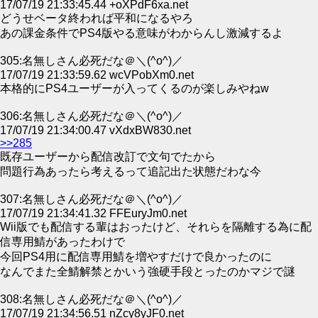
17/07/19 21:33:45.44 +oXPdF6xa.net
どうせベータ終われば平和になるやろ
あの課金条件でPS4版やる意味がわからんし激減するよ
305:名無しさん必死だな＠＼(^o^)／
17/07/19 21:33:59.62 wcVPobXm0.net
本格的にPS4ユーザーが入ってくるのが楽しみやねw
306:名無しさん必死だな＠＼(^o^)／
17/07/19 21:34:00.47 vXdxBW830.net
>>285
既存ユーザーから配信改訂で文句でたから
問題行為あったら考えるって追記出た状態だわな今
307:名無しさん必死だな＠＼(^o^)／
17/07/19 21:34:41.32 FFEuryJm0.net
Wii版でも配信する輩はおったけど、それらを隔離する為に配
信専用鯖があったわけで
今回PS4用に配信専用鯖を増やすだけで良かったのに
なんでまた全鯖解禁とかいう強硬手段とったのかマジで謎
308:名無しさん必死だな＠＼(^o^)／
17/07/19 21:34:56.51 nZcy8yJF0.net