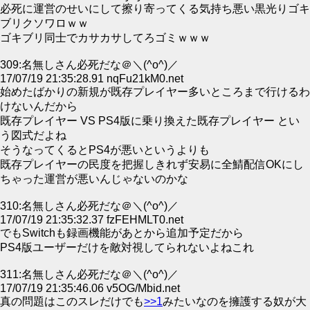
必死に運営のせいにして擦り寄ってくる気持ち悪い黒光りゴキ
ブリクソワロｗｗ
ゴキブリ同士でカサカサしてろゴミｗｗｗ
309:名無しさん必死だな＠＼(^o^)／
17/07/19 21:35:28.91 nqFu21kM0.net
始めたばかりの新規が既存プレイヤー多いところまで行けるわ
けないんだから
既存プレイヤー VS PS4版に乗り換えた既存プレイヤー とい
う図式だよね
そうなってくるとPS4が悪いというよりも
既存プレイヤーの民度を把握しきれず安易に全鯖配信OKにし
ちゃった運営が悪いんじゃないのかな
310:名無しさん必死だな＠＼(^o^)／
17/07/19 21:35:32.37 fzFEHMLT0.net
でもSwitchも録画機能があとから追加予定だから
PS4版ユーザーだけを敵対視してられないよねこれ
311:名無しさん必死だな＠＼(^o^)／
17/07/19 21:35:46.06 v5OG/Mbid.net
真の問題はこのスレだけでも
>>1
みたいなのを擁護する奴が大