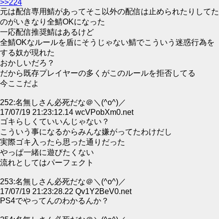
>>224
元は配信専用鯖があってそこ以外の配信は止められたりしてた
のがいきなり全鯖OKになった
一応配信推奨鯖はあるけど
全鯖OKなルールを盾にそうじゃない鯖でこういう迷惑行為を
する奴が現れた
おかしいだろ？
だから既存プレイヤーの多くがこのルールを拒否してる
今ここだよ
252:名無しさん必死だな＠＼(^o^)／
17/07/19 21:23:12.14 wcVPobXm0.net
ゴキらしくていいんじゃない？
こういう事になるからみんな嫌がってたわけだし
実際ゴキ入ったら思った通りだった
やっぱ一緒に遊びたくない
流れとしてはパーフェクト
253:名無しさん必死だな＠＼(^o^)／
17/07/19 21:23:28.22 Qv1Y2BeV0.net
PS4でやってんのわかるんか？