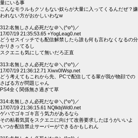
量にいる事
こんなモラルもクソもない奴らが大量に入ってくるんだぜ？嫌
われない方がおかしいわなw
312:名無しさん必死だな＠＼(^o^)／
17/07/19 21:35:53.65 +YogLeag0.net
どうせスイッチでも配信解禁したら誰も何も言わなくなるの分
かりきってるし
スクエニも気にして無いだろ正直
313:名無しさん必死だな＠＼(^o^)／
17/07/19 21:36:12.71 Xiwx0lWsp.net
どう考えてもこれから先、PCで配信してる輩が我が物顔での
さばる方が問題じゃん
PS4全く関係無さ過ぎて草
314:名無しさん必死だな＠＼(^o^)／
17/07/19 21:36:15.61 NQIkbjWd0.net
ゲハでゴキゴキ言う気力があるなら
その粘着気質をスクエニに向けて改善要求したほうがいいよ
いつか配信禁止サーバーができるかもしれん