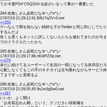
てか今更PS4でDQ10やる奴がいるって事が一番驚いた
284:名無しさん必死だな＠＼(^o^)／
17/07/19 21:29:12.91 B8U7aZV+0.net
>>255
ゲハなんて闇を知らない純粋な子がTwitterと同じIDにしてたり
するんだよ
良くも悪くもネットに詳しくない人たちも連れてきたのが今ま
でのドラクエだったから
285:名無しさん必死だな＠＼(^o^)／
17/07/19 21:29:17.86 nKI/iPZXp.net
>>270
未だに続けてるユーザーって生活の一部になってる依存症だろ
心配しなくてもこの手のキチガイは文句垂れながらサービス終
了までずっと居座るよ
286:名無しさん必死だな＠＼(^o^)／
17/07/19 21:29:35.45 9s1m3g5w0.net
>>267
いいか、よく聞け
「お名前忘れん帽」という、クソださい頭装備を