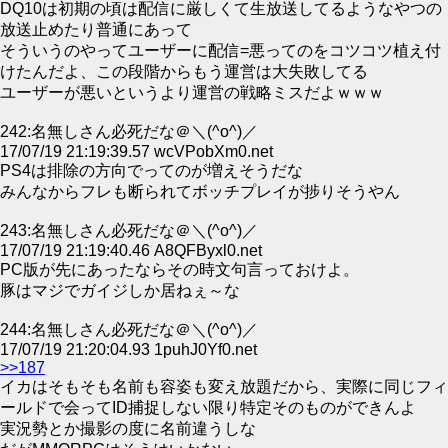
DQ10は初期の頃は配信に厳しくて生放送してるようなやつの
放送止めたり普通にあって
そういうのやってユーザーに配信=悪ってのをコツコツ植え付
けたんだよ、この段階からもう運営は大失敗してる
ユーザーが悪いというより運営の戦略ミスだよｗｗｗ
242:名無しさん必死だな＠＼(^o^)／
17/07/19 21:19:39.57 wcVPobXm0.net
PS4は排除の方向でってのが増えそうだな
みんなからフレも断られてボッチプレイが捗りそうやん
243:名無しさん必死だな＠＼(^o^)／
17/07/19 21:19:40.46 A8QFByxl0.net
PC版が先にあったならその時文句言っておけよ。
豚はマジでガイジしか居ねぇ～な
244:名無しさん必死だな＠＼(^o^)／
17/07/19 21:20:04.93 1puhJ0Yf0.net
>>187
イカはそもそも名前も容姿も変え放題だから、実際に同じフィ
ールドで会ってID捕捉しない限り特定そのものができんよ
実況勢とか撮影の度に名前違うしな