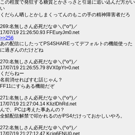
この程度で発狂する糖質とかさっさと引退に追い込んだ方がい
い
くだらん晒しとかしまくってんのもこの手の精神障害者だろ
269:名無しさん必死だな＠＼(^o^)／
17/07/19 21:26:50.93 FFEuryJm0.net
>>256
あの配信にしたってPS4SHAREってデフォルトの機能使った
に過ぎんのだけどね
270:名無しさん必死だな＠＼(^o^)／
17/07/19 21:26:55.79 8VX0pYt+0.net
くだらねー
名前消せればすむ話じゃん？
FF11にすらある機能だぞ
271:名無しさん必死だな＠＼(^o^)／
17/07/19 21:27:04.14 KIizIDhRd.net
んで、PCは考えた事あんの？
全鯖配信解禁で叩かれるのがPS4だけっておかしいやろ。
272:名無しさん必死だな＠＼(^o^)／
17/07/19 21:27:12.47 Kcjp6FNU0.net