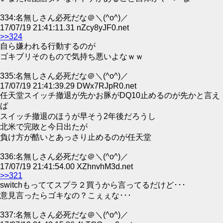
334:名無しさん必死だな＠＼(^o^)／
17/07/19 21:41:11.31 nZcy8yJF0.net
>>324
自ら嫌われる行動するのが
ゴキブリそのもので気持ち悪いよなｗｗ
335:名無しさん必死だな＠＼(^o^)／
17/07/19 21:41:39.29 DWx7RJpR0.net
任天堂スイッチ撤退が先かお豚がDQ10止めるのが先かと言え
ば
スイッチ撤退のほうが早そう2年後だろうし
北米で完敗と今日出たが
負け方が酷いとあっさり止めるのが任天堂
336:名無しさん必死だな＠＼(^o^)／
17/07/19 21:41:54.00 XZhnvhM3d.net
>>321
switchもっててスプラ２買うから言ってるだけど･･･
意見言ったらゴキなの？こぇぇな･･･
337:名無しさん必死だな＠＼(^o^)／