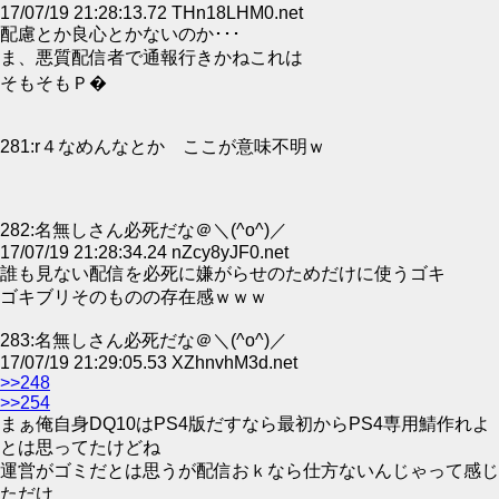
17/07/19 21:28:13.72 THn18LHM0.net
配慮とか良心とかないのか･･･
ま、悪質配信者で通報行きかねこれは
そもそもＰ�
281:r４なめんなとか ここが意味不明ｗ
282:名無しさん必死だな＠＼(^o^)／
17/07/19 21:28:34.24 nZcy8yJF0.net
誰も見ない配信を必死に嫌がらせのためだけに使うゴキ
ゴキブリそのものの存在感ｗｗｗ
283:名無しさん必死だな＠＼(^o^)／
17/07/19 21:29:05.53 XZhnvhM3d.net
>>248
>>254
まぁ俺自身DQ10はPS4版だすなら最初からPS4専用鯖作れよ
とは思ってたけどね
運営がゴミだとは思うが配信おｋなら仕方ないんじゃって感じ
ただけ