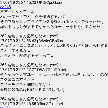
17/07/19 21:24:46.23 UK8v2psGa.net
>>245
運営もわかってたよ
わかってた上でどちらを優遇するか？
その判断がコンプライアンスを疑われるレベルで誤っただけ
辞めるつもりがまるでなかったユーザーを多く引退させた
262:名無しさん必死だな＠＼(^o^)／
17/07/19 21:24:58.43 pWv4eOBn0.net
これドラクエ１０潰したいライバル業者がわざと嫌がらせする
こともできるなｗ
オラオラ、配信するぞ～ってｗ
263:名無しさん必死だな＠＼(^o^)／
17/07/19 21:25:27.77 DWx7RJpR0.net
そもそも任天堂ユーザーは一人残らず追い出そうねというのが
スクエニの本音だろ
スイッチに全く期待してないし
最後に残るのはPS4とＰＣだけだしな
264:名無しさん必死だな＠＼(^o^)／
17/07/19 21:25:45.86 Y6ncZC+tp.net