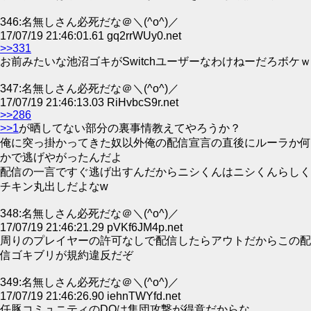
346:名無しさん必死だな＠＼(^o^)／
17/07/19 21:46:01.61 gq2rrWUy0.net
>>331
お前みたいな池沼ゴキがSwitchユーザーなわけねーだろボケｗ
347:名無しさん必死だな＠＼(^o^)／
17/07/19 21:46:13.03 RiHvbcS9r.net
>>286
>>1
が晒してない部分の裏事情教えてやろうか？
俺に突っ掛かってきた奴以外俺の配信宣言の直後にルーラか何
かで逃げやがったんだよ
配信の一言ですぐ逃げ出すんだからニシくんはニシくんらしく
チキン丸出しだよなw
348:名無しさん必死だな＠＼(^o^)／
17/07/19 21:46:21.29 pVKf6JM4p.net
周りのプレイヤーの許可なしで配信したらアウトだからこの配
信ゴキブリが規約違反だぞ
349:名無しさん必死だな＠＼(^o^)／
17/07/19 21:46:26.90 iehnTWYfd.net
任豚コミュニティのDQは集団攻撃が得意だからな