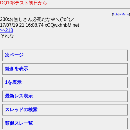
DQ10βテスト初日から ..
[
2ch
|
▼Menu
]
230:名無しさん必死だな＠＼(^o^)／
17/07/19 21:16:08.74 xCQwxhnbM.net
>>218
それな
次ページ
続きを表示
1を表示
最新レス表示
スレッドの検索
類似スレ一覧