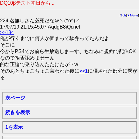
DQ10βテスト初日から ..
[
2ch
|
▼Menu
]
224:名無しさん必死だな＠＼(^o^)／
17/07/19 21:15:45.07 AqdgB8iQr.net
>>184
俺が行くまでに何人か固まって駄弁ってたんだよ
そこに
今からPS4でお前ら生放送しまーす、ちなみに規約で配信OK
なので拒否認めませーん
的な正論で乗り込んだだけだが？w
そのあとちょこちょこ言われた後に
>>1
に晒された部分に繋が
る
次ページ
続きを表示
1を表示