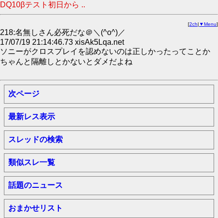
DQ10βテスト初日から ..
[
2ch
|
▼Menu
]
218:名無しさん必死だな＠＼(^o^)／
17/07/19 21:14:46.73 xisAk5Lqa.net
ソニーがクロスプレイを認めないのは正しかったってことか
ちゃんと隔離しとかないとダメだよね
次ページ
最新レス表示
スレッドの検索
類似スレ一覧
話題のニュース
おまかせリスト