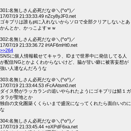
301:名無しさん必死だな＠＼(^o^)／
17/07/19 21:33:33.49 nZcy8yJF0.net
ゴキブリは誰もptに入れないからソロで全部クリアしないとあ
かんとか、かっこよすｗｗ
302:名無しさん必死だな＠＼(^o^)／
17/07/19 21:33:36.72 iHAF6mHt0.net
>>264
SNSに個人情報載せてキャラ、IDまで世界中に発信してる人
が配信NGとかよくわからないけど、脇が甘い癖に被害妄想が
強い人達なんだろうな
303:名無しさん必死だな＠＼(^o^)／
17/07/19 21:33:44.53 rFcAAtsm0.net
ダイス勢がラッカランの追いやられたようにゴキブリは鯖１ガ
タラが聖地とか
独自の文化圏築くくらいまで盛況になってくれたら面白いのに
な
304:名無しさん必死だな＠＼(^o^)／
17/07/19 21:33:45.44 +oXPdF6xa.net