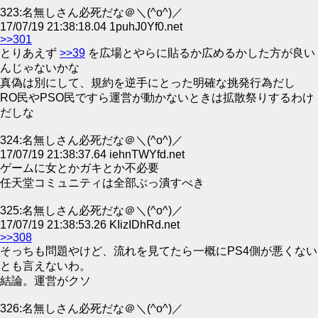
323:名無しさん必死だな＠＼(^o^)／
17/07/19 21:38:18.04 1puhJ0Yf0.net
>>301
とりあえず
>>39
を広場とやらに貼るか広めるかした方が良い
んじゃないかな
真偽は別にして、規約を逆手にとった明確な挑発行為だし
RO民やPSO民ですら運営が動かないときは拡散祭りするわけ
だしな
324:名無しさん必死だな＠＼(^o^)／
17/07/19 21:38:37.64 iehnTWYfd.net
ゲームに女とかガキとか不必要
任天堂コミュニティは全部ぶっ潰すべき
325:名無しさん必死だな＠＼(^o^)／
17/07/19 21:38:53.26 KIizIDhRd.net
>>308
そっちも問題やけど、流れを見てたら一概にPS4側が悪くない
とも言えないわ。
結論。運営がクソ
326:名無しさん必死だな＠＼(^o^)／