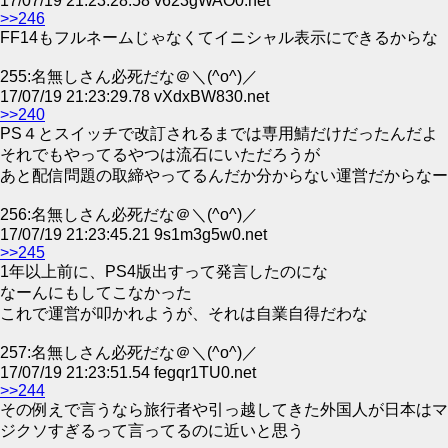
17/07/19 21:23:28.58 v623gWAO0.net
>>246
FF14もフルネームじゃなくてイニシャル表示にできるからな
255:名無しさん必死だな＠＼(^o^)／
17/07/19 21:23:29.78 vXdxBW830.net
>>240
PS４とスイッチで改訂されるまでは専用鯖だけだったんだよ
それでもやってるやつは流石にいただろうが
あと配信問題の取締やってるんだか分からない運営だからなー
256:名無しさん必死だな＠＼(^o^)／
17/07/19 21:23:45.21 9s1m3g5w0.net
>>245
1年以上前に、PS4版出すって発言したのにな
なーんにもしてこなかった
これで運営が叩かれようが、それは自業自得だわな
257:名無しさん必死だな＠＼(^o^)／
17/07/19 21:23:51.54 fegqr1TU0.net
>>244
その例えで言うなら旅行者や引っ越してきた外国人が日本はマ
ジクソすぎるって言ってるのに近いと思う