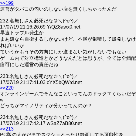
>>199
運営がタバコの匂いのしない店を無くしちゃったんだ
232:名無しさん必死だな＠＼(^o^)／
17/07/19 21:16:26.69 Y/QZ8awx0.net
早速トラブル発生か
まあ嫌なら自衛するしかないけど、不満が鬱積して爆発しなけ
ればいいが
ていうかもうその方向にしか進まない気がしないでもない
ゲーム内で対立構造とかどうなんだとは思うが、全ては全鯖配
信可にした運営の責任だね
233:名無しさん必死だな＠＼(^o^)／
17/07/19 21:17:41.03 cYX5bQWrd.net
>>220
オンラインゲームでそんなこといってんのドラクエくらいだぞ
w
どっちがマイノリティか分かってんのか？
234:名無しさん必死だな＠＼(^o^)／
17/07/19 21:17:42.17 wSaZ7aB80.net
>>213
PC版の人がだまでスクショとったり録画してる可能性を