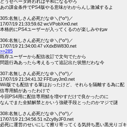
どうせベータ終われば平和になるやろ
あの課金条件でPS4版やる意味がわからんし激減するよ
305:名無しさん必死だな＠＼(^o^)／
17/07/19 21:33:59.62 wcVPobXm0.net
本格的にPS4ユーザーが入ってくるのが楽しみやねw
306:名無しさん必死だな＠＼(^o^)／
17/07/19 21:34:00.47 vXdxBW830.net
>>285
既存ユーザーから配信改訂で文句でたから
問題行為あったら考えるって追記出た状態だわな今
307:名無しさん必死だな＠＼(^o^)／
17/07/19 21:34:41.32 FFEuryJm0.net
Wii版でも配信する輩はおったけど、それらを隔離する為に配
信専用鯖があったわけで
今回PS4用に配信専用鯖を増やすだけで良かったのに
なんでまた全鯖解禁とかいう強硬手段とったのかマジで謎
308:名無しさん必死だな＠＼(^o^)／
17/07/19 21:34:56.51 nZcy8yJF0.net
必死に運営のせいにして擦り寄ってくる気持ち悪い黒光りゴキ