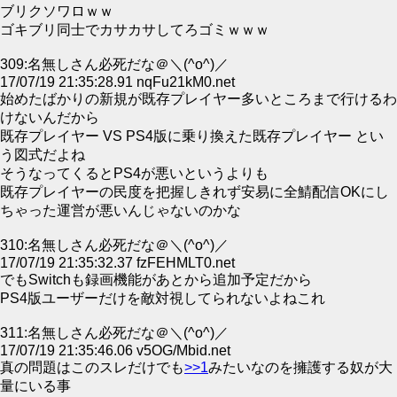
ブリクソワロｗｗ
ゴキブリ同士でカサカサしてろゴミｗｗｗ
309:名無しさん必死だな＠＼(^o^)／
17/07/19 21:35:28.91 nqFu21kM0.net
始めたばかりの新規が既存プレイヤー多いところまで行けるわ
けないんだから
既存プレイヤー VS PS4版に乗り換えた既存プレイヤー とい
う図式だよね
そうなってくるとPS4が悪いというよりも
既存プレイヤーの民度を把握しきれず安易に全鯖配信OKにし
ちゃった運営が悪いんじゃないのかな
310:名無しさん必死だな＠＼(^o^)／
17/07/19 21:35:32.37 fzFEHMLT0.net
でもSwitchも録画機能があとから追加予定だから
PS4版ユーザーだけを敵対視してられないよねこれ
311:名無しさん必死だな＠＼(^o^)／
17/07/19 21:35:46.06 v5OG/Mbid.net
真の問題はこのスレだけでも
>>1
みたいなのを擁護する奴が大
量にいる事