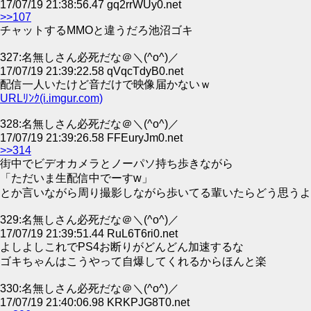
17/07/19 21:38:56.47 gq2rrWUy0.net
>>107
チャットするMMOと違うだろ池沼ゴキ
327:名無しさん必死だな＠＼(^o^)／
17/07/19 21:39:22.58 qVqcTdyB0.net
配信一人いたけど音だけで映像届かないｗ
URLﾘﾝｸ(i.imgur.com)
328:名無しさん必死だな＠＼(^o^)／
17/07/19 21:39:26.58 FFEuryJm0.net
>>314
街中でビデオカメラとノーパソ持ち歩きながら
「ただいま生配信中でーすw」
とか言いながら周り撮影しながら歩いてる輩いたらどう思うよ
329:名無しさん必死だな＠＼(^o^)／
17/07/19 21:39:51.44 RuL6T6ri0.net
よしよしこれでPS4お断りがどんどん加速するな
ゴキちゃんはこうやって自爆してくれるからほんと楽
330:名無しさん必死だな＠＼(^o^)／
17/07/19 21:40:06.98 KRKPJG8T0.net