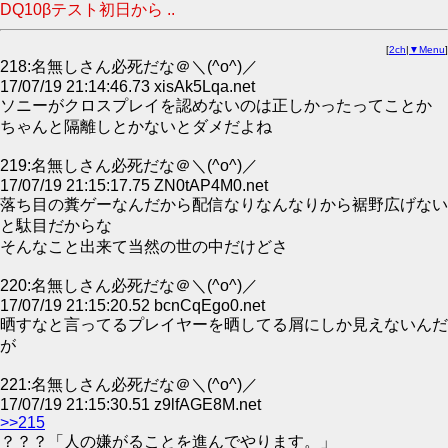
DQ10βテスト初日から ..
[
2ch
|
▼Menu
]
218:名無しさん必死だな＠＼(^o^)／
17/07/19 21:14:46.73 xisAk5Lqa.net
ソニーがクロスプレイを認めないのは正しかったってことか
ちゃんと隔離しとかないとダメだよね
219:名無しさん必死だな＠＼(^o^)／
17/07/19 21:15:17.75 ZN0tAP4M0.net
落ち目の糞ゲーなんだから配信なりなんなりから裾野広げない
と駄目だからな
そんなこと出来て当然の世の中だけどさ
220:名無しさん必死だな＠＼(^o^)／
17/07/19 21:15:20.52 bcnCqEgo0.net
晒すなと言ってるプレイヤーを晒してる屑にしか見えないんだ
が
221:名無しさん必死だな＠＼(^o^)／
17/07/19 21:15:30.51 z9lfAGE8M.net
>>215
？？？「人の嫌がることを進んでやります。」