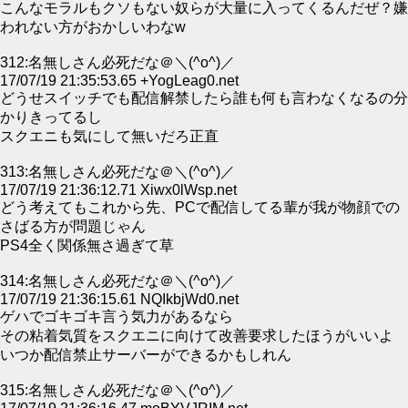
こんなモラルもクソもない奴らが大量に入ってくるんだぜ？嫌
われない方がおかしいわなw
312:名無しさん必死だな＠＼(^o^)／
17/07/19 21:35:53.65 +YogLeag0.net
どうせスイッチでも配信解禁したら誰も何も言わなくなるの分
かりきってるし
スクエニも気にして無いだろ正直
313:名無しさん必死だな＠＼(^o^)／
17/07/19 21:36:12.71 Xiwx0lWsp.net
どう考えてもこれから先、PCで配信してる輩が我が物顔での
さばる方が問題じゃん
PS4全く関係無さ過ぎて草
314:名無しさん必死だな＠＼(^o^)／
17/07/19 21:36:15.61 NQIkbjWd0.net
ゲハでゴキゴキ言う気力があるなら
その粘着気質をスクエニに向けて改善要求したほうがいいよ
いつか配信禁止サーバーができるかもしれん
315:名無しさん必死だな＠＼(^o^)／