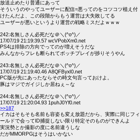
放送止めたり普通にあって
そういうのやってユーザーに配信=悪ってのをコツコツ植え付
けたんだよ、この段階からもう運営は大失敗してる
ユーザーが悪いというより運営の戦略ミスだよｗｗｗ
242:名無しさん必死だな＠＼(^o^)／
17/07/19 21:19:39.57 wcVPobXm0.net
PS4は排除の方向でってのが増えそうだな
みんなからフレも断られてボッチプレイが捗りそうやん
243:名無しさん必死だな＠＼(^o^)／
17/07/19 21:19:40.46 A8QFByxl0.net
PC版が先にあったならその時文句言っておけよ。
豚はマジでガイジしか居ねぇ～な
244:名無しさん必死だな＠＼(^o^)／
17/07/19 21:20:04.93 1puhJ0Yf0.net
>>187
イカはそもそも名前も容姿も変え放題だから、実際に同じフィ
ールドで会ってID捕捉しない限り特定そのものができんよ
実況勢とか撮影の度に名前違うしな
だがMMORPGはそうはいかない