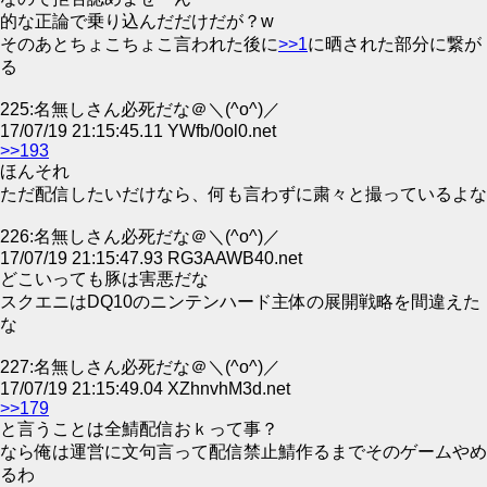
的な正論で乗り込んだだけだが？w
そのあとちょこちょこ言われた後に
>>1
に晒された部分に繋が
る
225:名無しさん必死だな＠＼(^o^)／
17/07/19 21:15:45.11 YWfb/0ol0.net
>>193
ほんそれ
ただ配信したいだけなら、何も言わずに粛々と撮っているよな
226:名無しさん必死だな＠＼(^o^)／
17/07/19 21:15:47.93 RG3AAWB40.net
どこいっても豚は害悪だな
スクエニはDQ10のニンテンハード主体の展開戦略を間違えた
な
227:名無しさん必死だな＠＼(^o^)／
17/07/19 21:15:49.04 XZhnvhM3d.net
>>179
と言うことは全鯖配信おｋって事？
なら俺は運営に文句言って配信禁止鯖作るまでそのゲームやめ
るわ