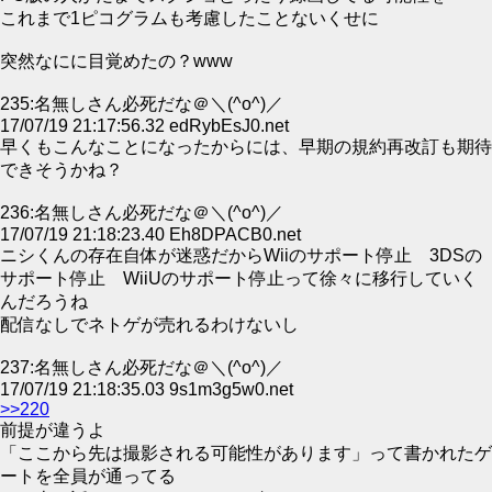
これまで1ピコグラムも考慮したことないくせに
突然なにに目覚めたの？www
235:名無しさん必死だな＠＼(^o^)／
17/07/19 21:17:56.32 edRybEsJ0.net
早くもこんなことになったからには、早期の規約再改訂も期待
できそうかね？
236:名無しさん必死だな＠＼(^o^)／
17/07/19 21:18:23.40 Eh8DPACB0.net
ニシくんの存在自体が迷惑だからWiiのサポート停止 3DSの
サポート停止 WiiUのサポート停止って徐々に移行していく
んだろうね
配信なしでネトゲが売れるわけないし
237:名無しさん必死だな＠＼(^o^)／
17/07/19 21:18:35.03 9s1m3g5w0.net
>>220
前提が違うよ
「ここから先は撮影される可能性があります」って書かれたゲ
ートを全員が通ってる