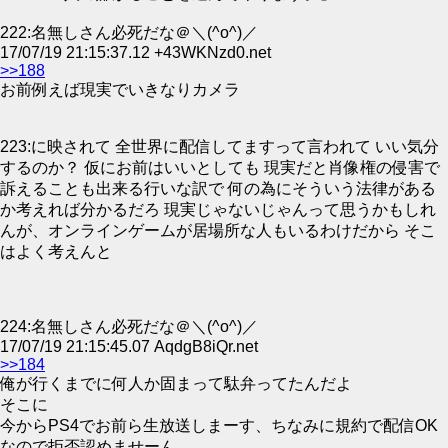
222:名無しさん必死だな＠＼(^o^)／
17/07/19 21:15:37.12 +43WKNzd0.net
>>188
お前例えば現実でいきなりカメラ
223:に映されて 全世界に配信してますって言われて いい気分
するのか？ 仮にお前はいいとしても 現実だと肖像権の侵害で
訴えることも出来る行いな訳で 何の為にそういう法律がある
か考えれば分かるだろ 現実じゃないじゃんって思うかもしれ
んが、オンラインゲームが居場所な人もいるわけだから そこ
はよく考えんと
224:名無しさん必死だな＠＼(^o^)／
17/07/19 21:15:45.07 AqdgB8iQr.net
>>184
俺が行くまでに何人か固まって駄弁ってたんだよ
そこに
今からPS4でお前ら生放送しまーす、ちなみに規約で配信OK
なので拒否認めませーん