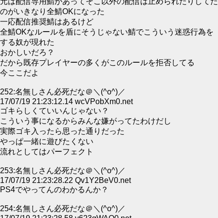
元は配信専用鯖があってそこ以外の配信は止められたりしてた
のがいきなり全鯖OKになった
一応配信推奨鯖はあるけど
全鯖OKなルールを盾にそうじゃない鯖でこういう迷惑行為を
する奴が現れた
おかしいだろ？
だから既存プレイヤーの多くがこのルールを拒否してる
今ここだよ
252:名無しさん必死だな＠＼(^o^)／
17/07/19 21:23:12.14 wcVPobXm0.net
ゴキらしくていいんじゃない？
こういう事になるからみんな嫌がってたわけだし
実際ゴキ入ったら思った通りだった
やっぱ一緒に遊びたくない
流れとしてはパーフェクト
253:名無しさん必死だな＠＼(^o^)／
17/07/19 21:23:28.22 Qv1Y2BeV0.net
PS4でやってんのわかるんか？
254:名無しさん必死だな＠＼(^o^)／