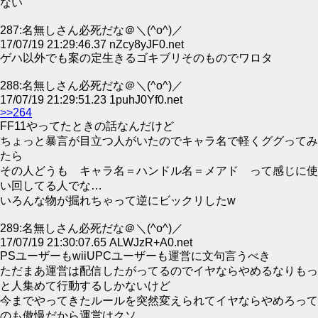
ない
287:名無しさん必死だな＠＼(^o^)／
17/07/19 21:29:46.37 nZcy8yJF0.net
ゲハ以外でも案の定生きるゴキブリそのものでワロタ
288:名無しさん必死だな＠＼(^o^)／
17/07/19 21:29:51.23 1puhJ0Yf0.net
>>264
FF11やってたときの話なんだけど
ちょっと暴言が目立つ人がいたのでキャラ名で軽くググってみ
たら
その人どうも キャラ名＝ハンドル名＝メアド って感じに使
い回してる人でな…
いろんな物が掘れちゃって逆にビックリしたw
289:名無しさん必死だな＠＼(^o^)／
17/07/19 21:30:07.65 ALWJzR+A0.net
PSユーザーもwiiUPCユーザーも運営に文句言うべき
ただまあ運営は配信したがってるのでイヤならやめるなりもっ
と人集めて行動するしかないけど
今までやってきたルールを突然変えられてイヤならやめろって
のも傲慢だから運営はクソ