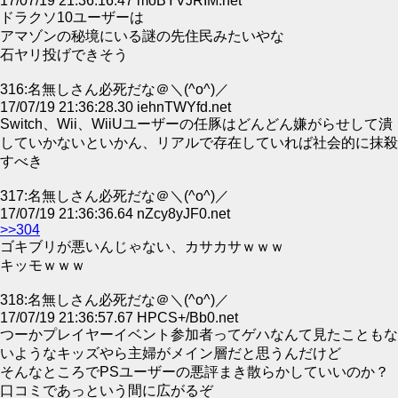
17/07/19 21:36:16.47 moBYVJRIM.net
ドラクソ10ユーザーは
アマゾンの秘境にいる謎の先住民みたいやな
石ヤリ投げできそう
316:名無しさん必死だな＠＼(^o^)／
17/07/19 21:36:28.30 iehnTWYfd.net
Switch、Wii、WiiUユーザーの任豚はどんどん嫌がらせして潰
していかないといかん、リアルで存在していれば社会的に抹殺
すべき
317:名無しさん必死だな＠＼(^o^)／
17/07/19 21:36:36.64 nZcy8yJF0.net
>>304
ゴキブリが悪いんじゃない、カサカサｗｗｗ
キッモｗｗｗ
318:名無しさん必死だな＠＼(^o^)／
17/07/19 21:36:57.67 HPCS+/Bb0.net
つーかプレイヤーイベント参加者ってゲハなんて見たこともな
いようなキッズやら主婦がメイン層だと思うんだけど
そんなところでPSユーザーの悪評まき散らかしていいのか？
口コミであっという間に広がるぞ