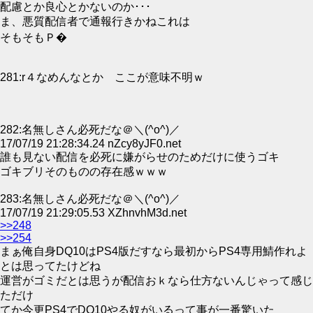
配慮とか良心とかないのか･･･
ま、悪質配信者で通報行きかねこれは
そもそもＰ�
281:r４なめんなとか ここが意味不明ｗ
282:名無しさん必死だな＠＼(^o^)／
17/07/19 21:28:34.24 nZcy8yJF0.net
誰も見ない配信を必死に嫌がらせのためだけに使うゴキ
ゴキブリそのものの存在感ｗｗｗ
283:名無しさん必死だな＠＼(^o^)／
17/07/19 21:29:05.53 XZhnvhM3d.net
>>248
>>254
まぁ俺自身DQ10はPS4版だすなら最初からPS4専用鯖作れよ
とは思ってたけどね
運営がゴミだとは思うが配信おｋなら仕方ないんじゃって感じ
ただけ
てか今更PS4でDQ10やる奴がいるって事が一番驚いた