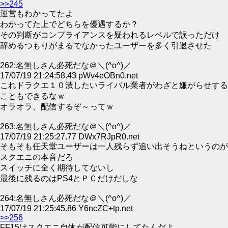
>>245
運営もわかってたよ
わかってた上でどちらを優遇するか？
その判断がコンプライアンスを疑われるレベルで誤っただけ
辞めるつもりがまるでなかったユーザーを多く引退させた
262:名無しさん必死だな＠＼(^o^)／
17/07/19 21:24:58.43 pWv4eOBn0.net
これドラクエ１０潰したいライバル業者がわざと嫌がらせする
こともできるなｗ
オラオラ、配信するぞ～ってｗ
263:名無しさん必死だな＠＼(^o^)／
17/07/19 21:25:27.77 DWx7RJpR0.net
そもそも任天堂ユーザーは一人残らず追い出そうねというのが
スクエニの本音だろ
スイッチに全く期待してないし
最後に残るのはPS4とＰＣだけだしな
264:名無しさん必死だな＠＼(^o^)／
17/07/19 21:25:45.86 Y6ncZC+tp.net
>>256
FF15はスクエニ自体が配信可能にしてたんだよ