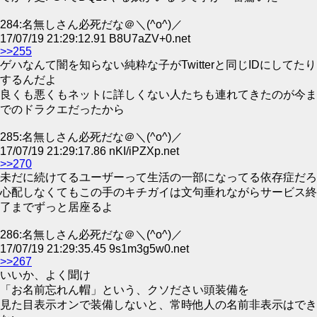
284:名無しさん必死だな＠＼(^o^)／
17/07/19 21:29:12.91 B8U7aZV+0.net
>>255
ゲハなんて闇を知らない純粋な子がTwitterと同じIDにしてたり
するんだよ
良くも悪くもネットに詳しくない人たちも連れてきたのが今ま
でのドラクエだったから
285:名無しさん必死だな＠＼(^o^)／
17/07/19 21:29:17.86 nKI/iPZXp.net
>>270
未だに続けてるユーザーって生活の一部になってる依存症だろ
心配しなくてもこの手のキチガイは文句垂れながらサービス終
了までずっと居座るよ
286:名無しさん必死だな＠＼(^o^)／
17/07/19 21:29:35.45 9s1m3g5w0.net
>>267
いいか、よく聞け
「お名前忘れん帽」という、クソださい頭装備を
見た目表示オンで装備しないと、常時他人の名前非表示はでき