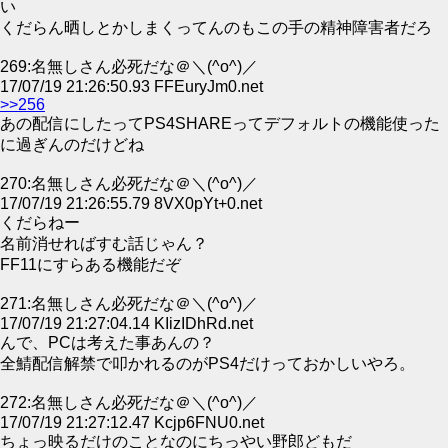
い
くだらん晒しとかしまくってんのもこの手の精神障害者だろ
269:名無しさん必死だな＠＼(^o^)／
17/07/19 21:26:50.93 FFEuryJm0.net
>>256
あの配信にしたってPS4SHAREってデフォルトの機能使った
に過ぎんのだけどね
270:名無しさん必死だな＠＼(^o^)／
17/07/19 21:26:55.79 8VX0pYt+0.net
くだらねー
名前消せればすむ話じゃん？
FF11にすらある機能だぞ
271:名無しさん必死だな＠＼(^o^)／
17/07/19 21:27:04.14 KIizIDhRd.net
んで、PCは考えた事あんの？
全鯖配信解禁で叩かれるのがPS4だけっておかしいやろ。
272:名無しさん必死だな＠＼(^o^)／
17/07/19 21:27:12.47 Kcjp6FNU0.net
ちょっ映るだけのことなのにちっやい野郎どもだ