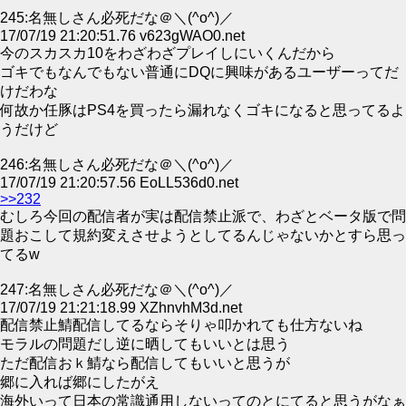
245:名無しさん必死だな＠＼(^o^)／
17/07/19 21:20:51.76 v623gWAO0.net
今のスカスカ10をわざわざプレイしにいくんだから
ゴキでもなんでもない普通にDQに興味があるユーザーってだ
けだわな
何故か任豚はPS4を買ったら漏れなくゴキになると思ってるよ
うだけど
246:名無しさん必死だな＠＼(^o^)／
17/07/19 21:20:57.56 EoLL536d0.net
>>232
むしろ今回の配信者が実は配信禁止派で、わざとベータ版で問
題おこして規約変えさせようとしてるんじゃないかとすら思っ
てるw
247:名無しさん必死だな＠＼(^o^)／
17/07/19 21:21:18.99 XZhnvhM3d.net
配信禁止鯖配信してるならそりゃ叩かれても仕方ないね
モラルの問題だし逆に晒してもいいとは思う
ただ配信おｋ鯖なら配信してもいいと思うが
郷に入れば郷にしたがえ
海外いって日本の常識通用しないってのとにてると思うがなぁ