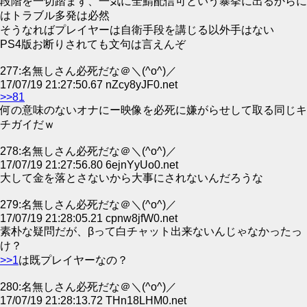
段階を一切踏まず、一気に全鯖配信可という暴挙に出るからに
はトラブル多発は必然
そうなればプレイヤーは自衛手段を講じる以外手はない
PS4版お断りされても文句は言えんぞ
277:名無しさん必死だな＠＼(^o^)／
17/07/19 21:27:50.67 nZcy8yJF0.net
>>81
何の意味のないオナにー映像を必死に嫌がらせして取る同じキ
チガイだｗ
278:名無しさん必死だな＠＼(^o^)／
17/07/19 21:27:56.80 6ejnYyUo0.net
大して金を落とさないから大事にされないんだろうな
279:名無しさん必死だな＠＼(^o^)／
17/07/19 21:28:05.21 cpnw8jfW0.net
素朴な疑問だが、βって白チャット出来ないんじゃなかったっ
け？
>>1
は既プレイヤーなの？
280:名無しさん必死だな＠＼(^o^)／
17/07/19 21:28:13.72 THn18LHM0.net