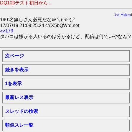
DQ10βテスト初日から ..
[
2ch
|
▼Menu
]
190:名無しさん必死だな＠＼(^o^)／
17/07/19 21:09:25.24 cYX5bQWrd.net
>>179
タバコは嫌がる人いるのは分かるけど、配信は何でいやなん？
次ページ
続きを表示
1を表示
最新レス表示
スレッドの検索
類似スレ一覧