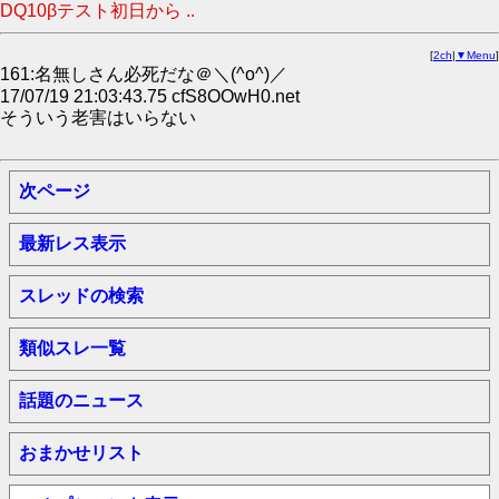
DQ10βテスト初日から ..
[
2ch
|
▼Menu
]
161:名無しさん必死だな＠＼(^o^)／
17/07/19 21:03:43.75 cfS8OOwH0.net
そういう老害はいらない
次ページ
最新レス表示
スレッドの検索
類似スレ一覧
話題のニュース
おまかせリスト