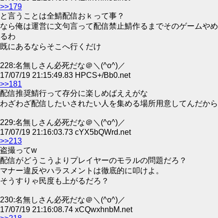
>>179
と言うことは全鯖配信おｋって事？
なら俺は運営に文句言って配信禁止鯖作るまでそのゲームやめ
るわ
既にあるならそこへ行くだけ
228:名無しさん必死だな＠＼(^o^)／
17/07/19 21:15:49.83 HPCS+/Bb0.net
>>181
配信推奨鯖行って存分に楽しめばええがな
わざわざ配信したいされたい人を集める場所用意してんだから
229:名無しさん必死だな＠＼(^o^)／
17/07/19 21:16:03.73 cYX5bQWrd.net
>>213
盗撮ってw
配信がどうこうよりプレイヤーのモラルの問題だろ？
マナー違反やハラスメントは徹底的に叩けよ。
そうすりゃ民度も上がるだろ？
230:名無しさん必死だな＠＼(^o^)／
17/07/19 21:16:08.74 xCQwxhnbM.net