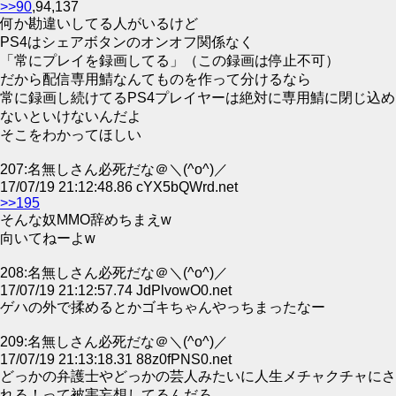
>>90
,94,137
何か勘違いしてる人がいるけど
PS4はシェアボタンのオンオフ関係なく
「常にプレイを録画してる」（この録画は停止不可）
だから配信専用鯖なんてものを作って分けるなら
常に録画し続けてるPS4プレイヤーは絶対に専用鯖に閉じ込め
ないといけないんだよ
そこをわかってほしい
207:名無しさん必死だな＠＼(^o^)／
17/07/19 21:12:48.86 cYX5bQWrd.net
>>195
そんな奴MMO辞めちまえw
向いてねーよw
208:名無しさん必死だな＠＼(^o^)／
17/07/19 21:12:57.74 JdPlvowO0.net
ゲハの外で揉めるとかゴキちゃんやっちまったなー
209:名無しさん必死だな＠＼(^o^)／
17/07/19 21:13:18.31 88z0fPNS0.net
どっかの弁護士やどっかの芸人みたいに人生メチャクチャにさ
れる！って被害妄想してるんだろ