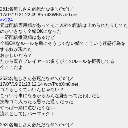
251:名無しさん必死だな＠＼(^o^)／
17/07/19 21:22:49.85 +43WKNzd0.net
>>224
元は配信専用鯖があってそこ以外の配信は止められたりしてた
のがいきなり全鯖OKになった
一応配信推奨鯖はあるけど
全鯖OKなルールを盾にそうじゃない鯖でこういう迷惑行為を
する奴が現れた
おかしいだろ？
だから既存プレイヤーの多くがこのルールを拒否してる
今ここだよ
252:名無しさん必死だな＠＼(^o^)／
17/07/19 21:23:12.14 wcVPobXm0.net
ゴキらしくていいんじゃない？
こういう事になるからみんな嫌がってたわけだし
実際ゴキ入ったら思った通りだった
やっぱ一緒に遊びたくない
流れとしてはパーフェクト
253:名無しさん必死だな＠＼(^o^)／