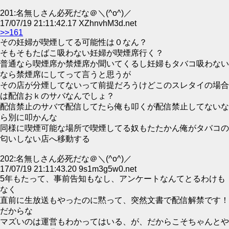
201:名無しさん必死だな＠＼(^o^)／
17/07/19 21:11:42.17 XZhnvhM3d.net
>>161
その妊婦が喫煙してる可能性は０なん？
そもそもたばこ吸わない妊婦が喫煙席行く？
普通なら喫煙席か禁煙席か聞いてくるし妊婦もタバコ吸わない
なら禁煙席にしてって言うと思うが
その店が分煙してないって前提だろうけどこのスレタイの場合
は配信おｋのサバなんでしょ？
配信禁止のサバで配信してたら俺も叩くが配信禁止してないな
ら別に叩かんな
同様に喫煙可能な場所で喫煙してる奴もたたかん俺がタバコの
匂いしない店へ移動する
202:名無しさん必死だな＠＼(^o^)／
17/07/19 21:11:43.20 9s1m3g5w0.net
5年もたって、事前告知もなし、アンケートなんてとるわけも
なく
直前に生放送もやったのに黙って、突然文書で配信解禁です！
だからな
マズいのは運営もわかってはいる、が、だからこそちゃんとや