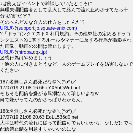
↓は例えばイベントで雑談していたところに
無理矢理配信者として乱入して絡んで流れ止めさせてたら十
分“妨害”だぞ？
そのへんどんな介入の仕方をしたんだ？
URLﾘﾝｸ(support.jp.square-enix.com)
?「ドラゴンクエストX 利用規約」その他弊社の定めるドラゴ
ンクエストXに関するルールやマナーに反する行為が撮影され
た画像、動画の公開は禁止します。
URLﾘﾝｸ(hiroba.dqx.jp)
迷惑行為はやめましょう
・他の人に付きまとうなど、人のゲームプレイを妨害しないで
ください
187:名無しさん必死だな＠＼(^o^)／
17/07/19 21:08:16.66 cYX5bQWrd.net
そもそも配信を嫌がる風潮なんて珍しいよなw
何で嫌がってんのかさっぱりわからん。
188:名無しさん必死だな＠＼(^o^)／
17/07/19 21:08:20.63 EoLL536d0.net
大半は時代の流れに従って配信可でもいいから、少しだけでも
配信禁止鯖を用意すりゃいいのにな