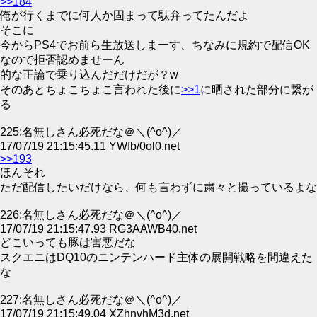
>>184
俺が行くまでに何人か固まって駄弁ってたんだよ
そこに
今からPS4でお前ら生放送しまーす、ちなみに規約で配信OK
なので拒否認めませーん
的な正論で乗り込んだだけだが？w
そのあとちょこちょこ言われた後に
>>1
に晒された部分に繋が
る
225:名無しさん必死だな＠＼(^o^)／
17/07/19 21:15:45.11 YWfb/0ol0.net
>>193
ほんそれ
ただ配信したいだけなら、何も言わずに粛々と撮っているよな
226:名無しさん必死だな＠＼(^o^)／
17/07/19 21:15:47.93 RG3AAWB40.net
どこいっても豚は害悪だな
スクエニはDQ10のニンテンハード主体の展開戦略を間違えた
な
227:名無しさん必死だな＠＼(^o^)／
17/07/19 21:15:49.04 XZhnvhM3d.net