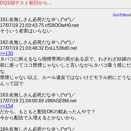
DQ10βテスト初日から ..
[
2ch
|
▼Menu
]
161:名無しさん必死だな＠＼(^o^)／
17/07/19 21:03:43.75 cfS8OOwH0.net
そういう老害はいらない
162:名無しさん必死だな＠＼(^o^)／
17/07/19 21:03:48.32 EoLL536d0.net
>>130
タバコに例えるなら喫煙専用の席がある店で、わざわざ妊婦の
前に座ってココ禁煙じゃないしと言いながらタバコ吸う感じだ
な
禁煙じゃない以上、ルール違反ではないけどモラル的にどうな
んって話で
163:名無しさん必死だな＠＼(^o^)／
17/07/19 21:04:00.69 z9lfAGE8M.net
>>154
だから、もともと配信OKの鯖あったんやで？
今から配信で人増えるとかないから。
164:名無しさん必死だな＠＼(^o^)／