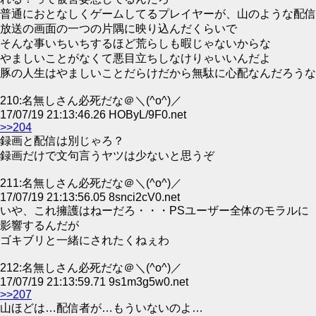
普通におとなしくゲームしてるプレイヤーが、山のような配信
放送の画面の一つの片隅に映り込んだくらいで
そんな事いちいちするほど荒らしも暇じゃないからな
やましいことがなくて悪目立ちしなけりゃいいんだよ
豚の人生はやましいことだらけだから無駄に心配なんだろうな
210:名無しさん必死だな＠＼(^o^)／
17/07/19 21:13:46.26 HOByL/9F0.net
>>204
録画と配信は別じゃろ？
録画だけで文句言うヤツは少ないと思うぞ
211:名無しさん必死だな＠＼(^o^)／
17/07/19 21:13:56.05 8snci2cV0.net
いや、これ擁護はねーだろ・・・PSユーザー全体のモラルに
影響するんだが
ゴキブリと一緒にされたくねぇわ
212:名無しさん必死だな＠＼(^o^)／
17/07/19 21:13:59.71 9s1m3g5w0.net
>>207
山ほどは…配信者が…もういないのよ…