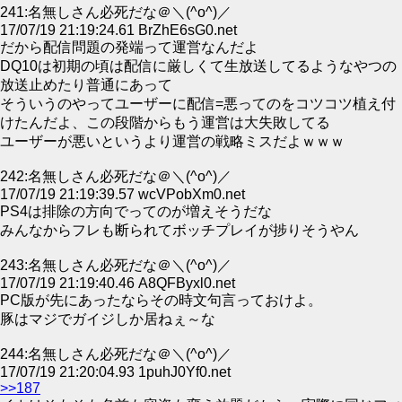
241:名無しさん必死だな＠＼(^o^)／
17/07/19 21:19:24.61 BrZhE6sG0.net
だから配信問題の発端って運営なんだよ
DQ10は初期の頃は配信に厳しくて生放送してるようなやつの
放送止めたり普通にあって
そういうのやってユーザーに配信=悪ってのをコツコツ植え付
けたんだよ、この段階からもう運営は大失敗してる
ユーザーが悪いというより運営の戦略ミスだよｗｗｗ
242:名無しさん必死だな＠＼(^o^)／
17/07/19 21:19:39.57 wcVPobXm0.net
PS4は排除の方向でってのが増えそうだな
みんなからフレも断られてボッチプレイが捗りそうやん
243:名無しさん必死だな＠＼(^o^)／
17/07/19 21:19:40.46 A8QFByxl0.net
PC版が先にあったならその時文句言っておけよ。
豚はマジでガイジしか居ねぇ～な
244:名無しさん必死だな＠＼(^o^)／
17/07/19 21:20:04.93 1puhJ0Yf0.net
>>187