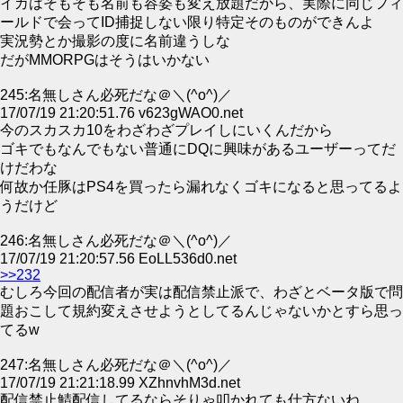
イカはそもそも名前も容姿も変え放題だから、実際に同じフィ
ールドで会ってID捕捉しない限り特定そのものができんよ
実況勢とか撮影の度に名前違うしな
だがMMORPGはそうはいかない
245:名無しさん必死だな＠＼(^o^)／
17/07/19 21:20:51.76 v623gWAO0.net
今のスカスカ10をわざわざプレイしにいくんだから
ゴキでもなんでもない普通にDQに興味があるユーザーってだ
けだわな
何故か任豚はPS4を買ったら漏れなくゴキになると思ってるよ
うだけど
246:名無しさん必死だな＠＼(^o^)／
17/07/19 21:20:57.56 EoLL536d0.net
>>232
むしろ今回の配信者が実は配信禁止派で、わざとベータ版で問
題おこして規約変えさせようとしてるんじゃないかとすら思っ
てるw
247:名無しさん必死だな＠＼(^o^)／
17/07/19 21:21:18.99 XZhnvhM3d.net
配信禁止鯖配信してるならそりゃ叩かれても仕方ないね