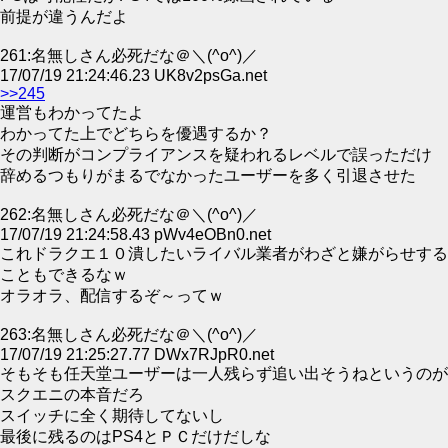
前提が違うんだよ
261:名無しさん必死だな＠＼(^o^)／
17/07/19 21:24:46.23 UK8v2psGa.net
>>245
運営もわかってたよ
わかってた上でどちらを優遇するか？
その判断がコンプライアンスを疑われるレベルで誤っただけ
辞めるつもりがまるでなかったユーザーを多く引退させた
262:名無しさん必死だな＠＼(^o^)／
17/07/19 21:24:58.43 pWv4eOBn0.net
これドラクエ１０潰したいライバル業者がわざと嫌がらせする
こともできるなｗ
オラオラ、配信するぞ～ってｗ
263:名無しさん必死だな＠＼(^o^)／
17/07/19 21:25:27.77 DWx7RJpR0.net
そもそも任天堂ユーザーは一人残らず追い出そうねというのが
スクエニの本音だろ
スイッチに全く期待してないし
最後に残るのはPS4とＰＣだけだしな