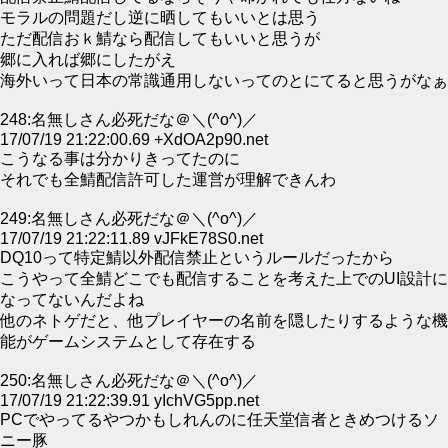
モラルの問題だし逆に晒してもいいとは思う
ただ配信おｋ鯖なら配信してもいいと思うが
郷に入れば郷にしたがえ
海外いって日本の常識通用しないってのとにてると思うがなぁ
248:名無しさん必死だな＠＼(^o^)／
17/07/19 21:22:00.69 +XdOA2p90.net
こうなる事は分かりきってたのに
それでも全鯖配信許可した運営が理解できんわ
249:名無しさん必死だな＠＼(^o^)／
17/07/19 21:22:11.89 vJFkE78S0.net
DQ10って特定鯖以外配信禁止というルールだったから
こうやって全鯖どこでも配信することを考えた上でのUI設計に
なってないんだよね
他のネトゲだと、他プレイヤーの名前を隠したりするような機
能がゲームシステムとして存在する
250:名無しさん必死だな＠＼(^o^)／
17/07/19 21:22:39.91 yIchVG5pp.net
PCでやってるやつかもしれんのに任天堂信者ときめつけるソ
ニー豚