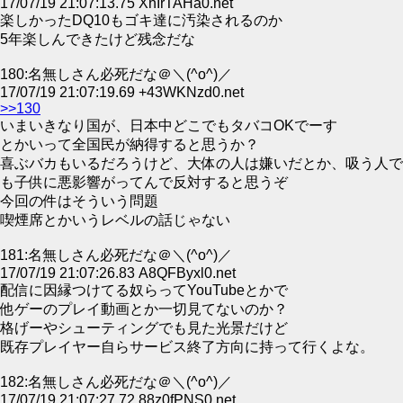
17/07/19 21:07:13.75 XhIrTAHa0.net
楽しかったDQ10もゴキ達に汚染されるのか
5年楽しんできたけど残念だな
180:名無しさん必死だな＠＼(^o^)／
17/07/19 21:07:19.69 +43WKNzd0.net
>>130
いまいきなり国が、日本中どこでもタバコOKでーす
とかいって全国民が納得すると思うか？
喜ぶバカもいるだろうけど、大体の人は嫌いだとか、吸う人で
も子供に悪影響がってんで反対すると思うぞ
今回の件はそういう問題
喫煙席とかいうレベルの話じゃない
181:名無しさん必死だな＠＼(^o^)／
17/07/19 21:07:26.83 A8QFByxl0.net
配信に因縁つけてる奴らってYouTubeとかで
他ゲーのプレイ動画とか一切見てないのか？
格げーやシューティングでも見た光景だけど
既存プレイヤー自らサービス終了方向に持って行くよな。
182:名無しさん必死だな＠＼(^o^)／
17/07/19 21:07:27.72 88z0fPNS0.net