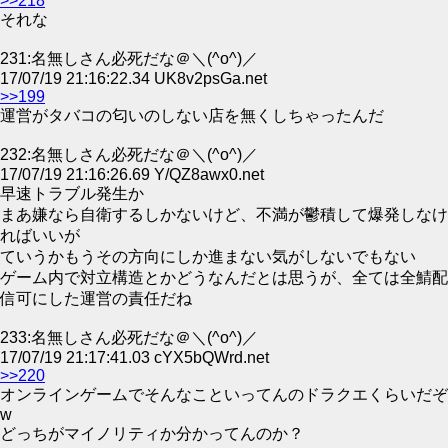
>>218
それな
231:名無しさん必死だな＠＼(^o^)／
17/07/19 21:16:22.34 UK8v2psGa.net
>>199
運営がタバコの匂いのしない店を無くしちゃったんだ
232:名無しさん必死だな＠＼(^o^)／
17/07/19 21:16:26.69 Y/QZ8awx0.net
早速トラブル発生か
まあ嫌なら自衛するしかないけど、不満が鬱積して爆発しなけ
ればいいが
ていうかもうその方向にしか進まない気がしないでもない
ゲーム内で対立構造とかどうなんだとは思うが、全ては全鯖配
信可にした運営の責任だね
233:名無しさん必死だな＠＼(^o^)／
17/07/19 21:17:41.03 cYX5bQWrd.net
>>220
オンラインゲームでそんなこといってんのドラクエくらいだぞ
w
どっちがマイノリティか分かってんのか？