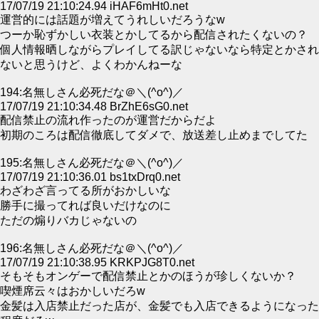
17/07/19 21:10:24.94 iHAF6mHt0.net
運営的には話題が増えてうれしいだろうなw
つーか恥ずかしい衣装とかしてるから配信されたくないの？
個人情報晒しながらプレイしてる訳じゃないなら特定とかされ
ないと思うけど、よくわかんねーな
194:名無しさん必死だな＠＼(^o^)／
17/07/19 21:10:34.48 BrZhE6sG0.net
配信禁止の流れ作ったのが運営だからだよ
初期のころは配信徹底してダメで、放送差し止めまでしてた
195:名無しさん必死だな＠＼(^o^)／
17/07/19 21:10:36.01 bs1txDrq0.net
わざわざ言ってる所がおかしいな
勝手に撮ってれば良いだけなのに
ただの煽りバカじゃないの
196:名無しさん必死だな＠＼(^o^)／
17/07/19 21:10:38.95 KRKPJG8T0.net
そもそもオンゲーで配信禁止とかのほうが珍しくないか？
喫煙席云々はおかしいだろw
金髪は入店禁止だった店が、金髪でも入店できるようになった