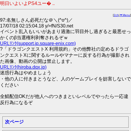
明日いよいよPS4ユー� ..
[
2ch
|
▼Menu
]
97:名無しさん必死だな＠＼(^o^)／
17/07/18 02:15:04.18 y/+fN/S30.net
イベント乱入もいいがあまり過激に羽目外し過ぎると最悪せっ
かくのβ当選権利剥奪されるぞｗ
URLﾘﾝｸ(support.jp.square-enix.com)
?「ドラゴンクエストX 利用規約」その他弊社の定めるドラゴ
ンクエストXに関するルールやマナーに反する行為が撮影され
た画像、動画の公開は禁止します。
URLﾘﾝｸ(hiroba.dqx.jp)
迷惑行為はやめましょう
・他の人に付きまとうなど、人のゲームプレイを妨害しないで
ください
全鯖配信OKだが他人へのつきまといレベルでやったら一応違
反行為になるぞ
次ページ