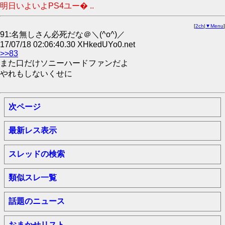
明日いよいよPS4ユー� ..
[
2ch
|
▼Menu
]
91:名無しさん必死だな＠＼(^o^)／
17/07/18 02:06:40.30 XHkedUYo0.net
>>83
また口だけソニーハードファンだよ
やれもしないくせに
次ページ
最新レス表示
スレッドの検索
類似スレ一覧
話題のニュース
おまかせリスト