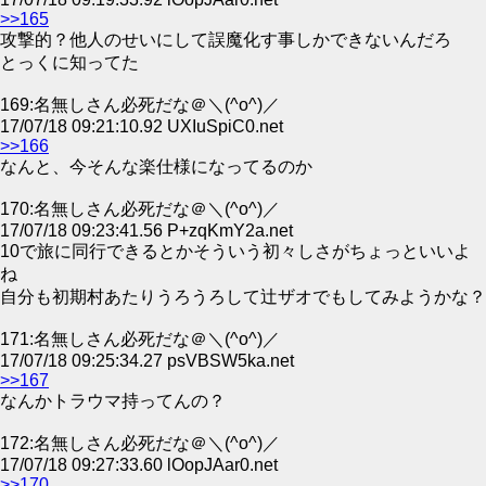
>>165
攻撃的？他人のせいにして誤魔化す事しかできないんだろ
とっくに知ってた
169:名無しさん必死だな＠＼(^o^)／
17/07/18 09:21:10.92 UXIuSpiC0.net
>>166
なんと、今そんな楽仕様になってるのか
170:名無しさん必死だな＠＼(^o^)／
17/07/18 09:23:41.56 P+zqKmY2a.net
10で旅に同行できるとかそういう初々しさがちょっといいよ
ね
自分も初期村あたりうろうろして辻ザオでもしてみようかな？
171:名無しさん必死だな＠＼(^o^)／
17/07/18 09:25:34.27 psVBSW5ka.net
>>167
なんかトラウマ持ってんの？
172:名無しさん必死だな＠＼(^o^)／
17/07/18 09:27:33.60 lOopJAar0.net
>>170