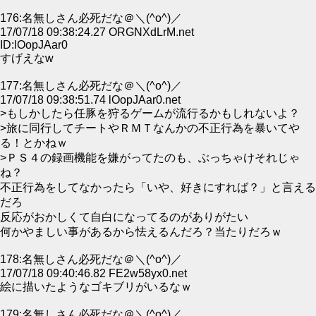
176:名無しさん必死だな＠＼(^o^)／
17/07/18 09:38:24.27 ORGNXdLrM.net
ID:lOopJAar0
すげえなw
177:名無しさん必死だな＠＼(^o^)／
17/07/18 09:38:51.74 lOopJAar0.net
>もしかしたら任豚を狩るゲームが流行るかもしれないよ？
>旅に同行してチートやＲＭＴなんかの不正行為を暴いてや
る！とかねｗ
>ＰＳ４の録画機能を嫌がってたのも、ぶっちゃけそれじゃ
ね？
不正行為をしてなかったら「いや、好きにすれば？」と言える
だろ
反応がおかしくて自白になってるのがありがたい
何かやましい事があるから怯えるんだろ？当たりだろｗ
178:名無しさん必死だな＠＼(^o^)／
17/07/18 09:40:46.82 FE2w58yx0.net
絵に描いたようなゴキブリがいるなｗ
179:名無しさん必死だな＠＼(^o^)／