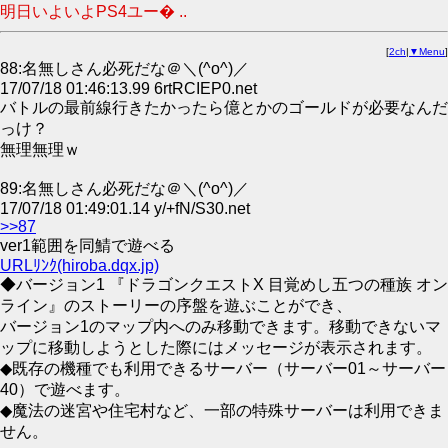
明日いよいよPS4ユー� ..
[
2ch
|
▼Menu
]
88:名無しさん必死だな＠＼(^o^)／
17/07/18 01:46:13.99 6rtRCIEP0.net
バトルの最前線行きたかったら億とかのゴールドが必要なんだ
っけ？
無理無理ｗ
89:名無しさん必死だな＠＼(^o^)／
17/07/18 01:49:01.14 y/+fN/S30.net
>>87
ver1範囲を同鯖で遊べる
URLﾘﾝｸ(hiroba.dqx.jp)
◆バージョン1 『ドラゴンクエストX 目覚めし五つの種族 オン
ライン』のストーリーの序盤を遊ぶことができ、
バージョン1のマップ内へのみ移動できます。移動できないマ
ップに移動しようとした際にはメッセージが表示されます。
◆既存の機種でも利用できるサーバー（サーバー01～サーバー
40）で遊べます。
◆魔法の迷宮や住宅村など、一部の特殊サーバーは利用できま
せん。