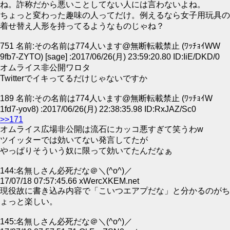
ね。詐称だから悪いことしてない人には言わないよね。
ちょっと変わった趣味の人ってだけ。例えるなら女子用玩具の
着せ替え人形を持ってるようなものじゃね？
751 名前:その名前は774人います@無断転載禁止 (ﾜｯﾁｮｲWW
9fb7-ZYTO) [sage] :2017/06/26(月) 23:59:20.80 ID:IiE/DKD/0
オムライス非公開ワロタ
Twitterでイキってるだけじゃないですか
189 名前:その名前は774人います@無断転載禁止 (ﾜｯﾁｮｲW
1fd7-yov8) :2017/06/26(月) 22:38:35.98 ID:RxJAZ/Sc0
>>171
オムライス広場非公開は流石にカッコ悪すぎて笑うわw
ツイッターでは効いてない発言してたが
やっぱりそういう奴に限って効いてたんだなぁ
144:名無しさん必死だな＠＼(^o^)／
17/07/18 07:57:45.66 xWercXKEM.net
現役故に書き込み内容で「こいつエアプだな」と分かるのがち
ょっと楽しい。
145:名無しさん必死だな＠＼(^o^)／