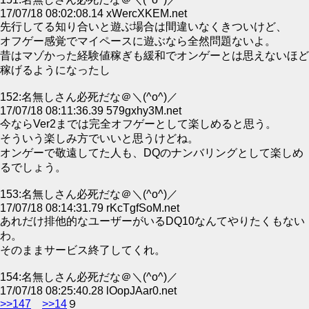
17/07/18 08:02:08.14 xWercXKEM.net
先行してる知り合いと遊ぶ場合は間違いなくきついけど、
オフゲー感覚でマイペースに遊ぶなら全然問題ないよ。
昔はマゾかった経験値稼ぎも緩和でオンゲーとは思えないほど
稼げるようになったし
152:名無しさん必死だな＠＼(^o^)／
17/07/18 08:11:36.39 579gxhy3M.net
今ならVer2までは完全オフゲーとして楽しめると思う。
そういう楽しみ方でいいと思うけどね。
オンゲーで敬遠してた人も、DQのナンバリングとして楽しめ
るでしょう。
153:名無しさん必死だな＠＼(^o^)／
17/07/18 08:14:31.79 rKcTgfSoM.net
あれだけ排他的なユーザーがいるDQ10なんてやりたくもない
わ。
そのままサービス終了してくれ。
154:名無しさん必死だな＠＼(^o^)／
17/07/18 08:25:40.28 lOopJAar0.net
>>147
>>14
９