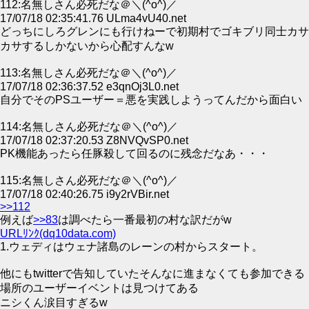
112:名無しさん必死だな＠＼(^o^)／
17/07/18 02:35:41.76 ULma4vU40.net
どっちにしろグレンにも行けねーで初期村でゴキブリ同士カサ
カサするしかないから心配すんなw
113:名無しさん必死だな＠＼(^o^)／
17/07/18 02:36:37.52 e3qnOj3L0.net
自分でそのPSユーザー＝悪を実践しようってんだから面白い
114:名無しさん必死だな＠＼(^o^)／
17/07/18 02:37:20.53 Z8NVQvSP0.net
PK機能あったら任豚殺して回るのに残念だなあ・・・
115:名無しさん必死だな＠＼(^o^)／
17/07/18 02:40:26.75 i9y2rVBir.net
>>112
例えば
>>83
は調べたら一番最初の村な訳だがw
URLﾘﾝｸ(dq10data.com)
1.ウェディはウェナ諸島のレーンの村からスタート。
他にもtwitterで告知していたそんなに進まなくても参加できる
場所のユーザーイベントは見つけてある
ニシくん涙目すぎるw