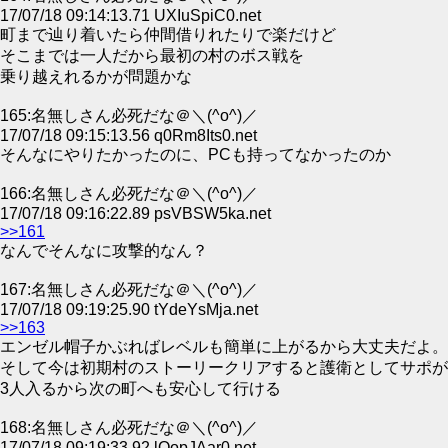
17/07/18 09:14:13.71 UXIuSpiC0.net
町まで辿り着いたら仲間借りれたりで楽だけど
そこまでは一人だから最初の村のボス戦を
乗り越えれるかが問題かな
165:名無しさん必死だな＠＼(^o^)／
17/07/18 09:15:13.56 q0Rm8Its0.net
そんなにやりたかったのに、PCも持ってなかったのか
166:名無しさん必死だな＠＼(^o^)／
17/07/18 09:16:22.89 psVBSW5ka.net
>>161
なんでそんなに攻撃的なん？
167:名無しさん必死だな＠＼(^o^)／
17/07/18 09:19:25.90 tYdeYsMja.net
>>163
エンゼル帽子かぶればレベルも簡単に上がるから大丈夫だよ。
そして今は初期村のストーリークリアすると護衛としてサポが
3人入るから次の町へも安心して行ける
168:名無しさん必死だな＠＼(^o^)／
17/07/18 09:19:33.92 lOopJAar0.net