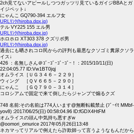
2ch見てないアピールしつつガッツリ見ているガイジBBAとガ
イジペット↓
にゃんこ GQ790-394 エルフ女
URLﾘﾝｸ(hiroba.dqx.jp)
テル VY225 155 エル男
URLﾘﾝｸ(hiroba.dqx.jp)
ホロホロ XT303 378 クズリポ男
URLﾘﾝｸ(hiroba.dqx.jp)
過去にも晒されコロ民からの評判も最悪なクソゴミ糞尿クソラ
イス↓
426 ：名無しさん＠ｺﾞｰｺﾞｰｺﾞｰｺﾞｰ！：2015/10/11(日)
22:04:05.77 ID:Vw1BT0jqj
オムライス［ＵＧ３４６－２２９］
ウィング ［ＱＶ６６５－２９０］
にゃんこ ［ＧＱ７９０－３１４］
コロシアムで固定で来て倒したらジャンプで煽るクズ
748 名前:その名前は774人います@無断転載禁止 (ﾌﾞｰｲﾓ MMbf-
yov8) :2017/06/25(日) 00:58:04.96 ID:fGDX4HtFM
オムライスの頭ん中気持ち悪すぎw
@oomori_omurice 2017年05月26日13:48
ネカマってリアルで例えたら詐欺師って言うようなもんだから