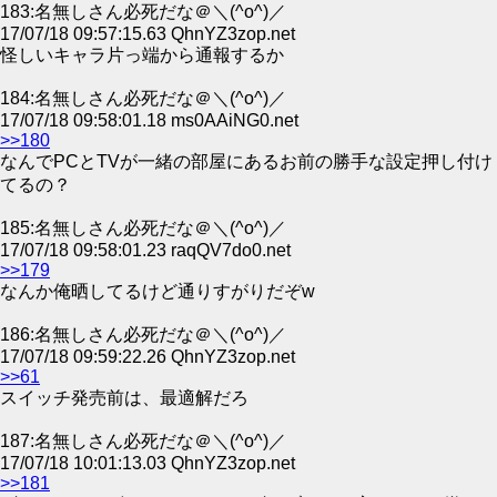
183:名無しさん必死だな＠＼(^o^)／
17/07/18 09:57:15.63 QhnYZ3zop.net
怪しいキャラ片っ端から通報するか
184:名無しさん必死だな＠＼(^o^)／
17/07/18 09:58:01.18 ms0AAiNG0.net
>>180
なんでPCとTVが一緒の部屋にあるお前の勝手な設定押し付け
てるの？
185:名無しさん必死だな＠＼(^o^)／
17/07/18 09:58:01.23 raqQV7do0.net
>>179
なんか俺晒してるけど通りすがりだぞw
186:名無しさん必死だな＠＼(^o^)／
17/07/18 09:59:22.26 QhnYZ3zop.net
>>61
スイッチ発売前は、最適解だろ
187:名無しさん必死だな＠＼(^o^)／
17/07/18 10:01:13.03 QhnYZ3zop.net
>>181