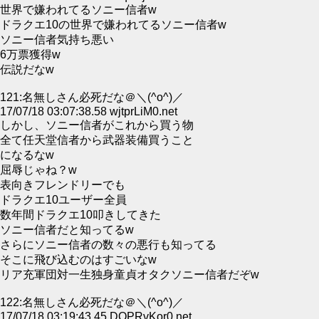
世界で嫌われてるソニー信者w
ドラクエ10の世界で嫌われてるソニー信者w
ソニー信者気持ち悪い
6万票獲得w
伝説だなw
121:名無しさん必死だな＠＼(^o^)／
17/07/18 03:07:38.58 wjtprLiM0.net
しかし、ソニー信者がこれから買う物
全て任天堂信者から武器装備買うこと
になるなw
屈辱じゃね？w
表向きフレンドリーでも
ドラクエ10ユーザー全員
数年間ドラクエ10叩きしてきた
ソニー信者だと知ってるw
さらにソニー信者の数々の悪行も知ってる
そこに飛び込むのはすごいなw
リア充軍団対一生独身童貞オタクソニー信者だぞw
122:名無しさん必死だな＠＼(^o^)／
17/07/18 03:19:43.45 DQPRvKor0.net