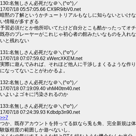
130:名無しさん必死だな＠＼(^o^)／
17/07/18 05:57:05.66 CX9R9/bV0.net
暗黙の了解というかチュートリアルもなしに知らないといけな
い情報が多すぎる
予習必須だとか他所叩いてたけど自分とこも酷かったってオチ
既存のプレーヤーがこれじゃ初心者の館みたいなものを入れな
いと残れない
131:名無しさん必死だな＠＼(^o^)／
17/07/18 07:07:59.62 xWercXKEM.net
実際に遊んでみれば、それほど他人に干渉しまくるような作り
になってないことがわかるよ。
132:名無しさん必死だな＠＼(^o^)／
17/07/18 07:19:09.40 vhM40tm40.net
いよいよゴキに汚染されるのか
133:名無しさん必死だな＠＼(^o^)／
17/07/18 07:24:39.93 Kdbdp3n90.net
>>7
つか、既存アカウントを持ってる奴なら兎も角、完全新規は体
験版程度の範囲しか遊べないし、