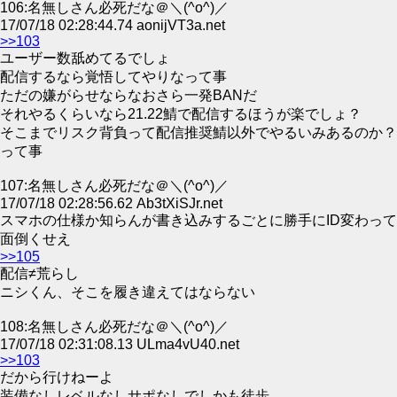
106:名無しさん必死だな＠＼(^o^)／
17/07/18 02:28:44.74 aonijVT3a.net
>>103
ユーザー数舐めてるでしょ
配信するなら覚悟してやりなって事
ただの嫌がらせならなおさら一発BANだ
それやるくらいなら21.22鯖で配信するほうが楽でしょ？
そこまでリスク背負って配信推奨鯖以外でやるいみあるのか？
って事
107:名無しさん必死だな＠＼(^o^)／
17/07/18 02:28:56.62 Ab3tXiSJr.net
スマホの仕様か知らんが書き込みするごとに勝手にID変わって
面倒くせえ
>>105
配信≠荒らし
ニシくん、そこを履き違えてはならない
108:名無しさん必死だな＠＼(^o^)／
17/07/18 02:31:08.13 ULma4vU40.net
>>103
だから行けねーよ
装備なしレベルなしサポなしでしかも徒歩