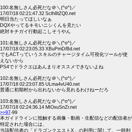
100:名無しさん必死だな＠＼(^o^)／
17/07/18 02:21:47.32 ScIh8tZQ0.net
明日当たってほしいなぁ
DQXやってるキモいニシくんを見たい
絶対キチガイ行動起こしそうやん
101:名無しさん必死だな＠＼(^o^)／
17/07/18 02:23:05.33 XBuPmD/Bd.net
でもACTっていうスキルのチャージタイム可視化ツールが使
えないから
PS4でドラクエはあんまりオススメできないよね
102:名無しさん必死だな＠＼(^o^)／
17/07/18 02:23:07.85 ULma4vU40.net
普通に初期村から出れないから見れるわけねーだろ
103:名無しさん必死だな＠＼(^o^)／
17/07/18 02:24:36.14 MlOxuSnZr.net
>>97
-99
本ガイドラインに抵触する画像・動画・生配信などの配信者が
特定された場合には、
当該配信者の「ドラゴンクエストX」の利用に関して、一時利