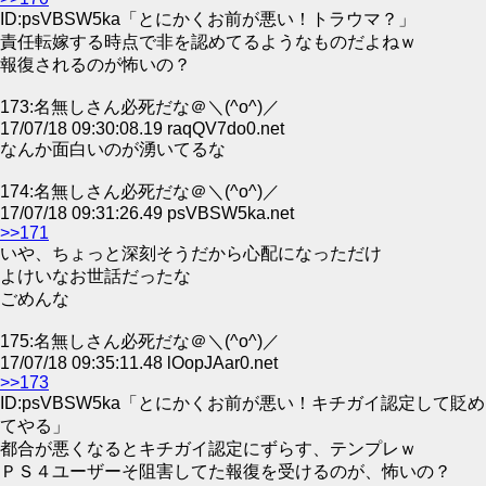
ID:psVBSW5ka「とにかくお前が悪い！トラウマ？」
責任転嫁する時点で非を認めてるようなものだよねｗ
報復されるのが怖いの？
173:名無しさん必死だな＠＼(^o^)／
17/07/18 09:30:08.19 raqQV7do0.net
なんか面白いのが湧いてるな
174:名無しさん必死だな＠＼(^o^)／
17/07/18 09:31:26.49 psVBSW5ka.net
>>171
いや、ちょっと深刻そうだから心配になっただけ
よけいなお世話だったな
ごめんな
175:名無しさん必死だな＠＼(^o^)／
17/07/18 09:35:11.48 lOopJAar0.net
>>173
ID:psVBSW5ka「とにかくお前が悪い！キチガイ認定して貶め
てやる」
都合が悪くなるとキチガイ認定にずらす、テンプレｗ
ＰＳ４ユーザーそ阻害してた報復を受けるのが、怖いの？