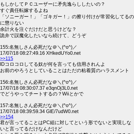
もしかしてＰＣユーザーに矛先逸らししたいの？
すぐ責任転嫁するよね
「ソニーガー！」「ゴキガー！」の擦り付けが常習化してるの
に懲りない
余計火を注ぐだけだと思うけどな？
詭弁で誤魔化したいなら続けて、どうぞ
155:名無しさん必死だな＠＼(^o^)／
17/07/18 08:27:49.16 XHkedUYo0.net
>>115
IDコロコロしてる奴が何を言っても信用されんよ
お前のやろうとしていることはただの粘着質のハラスメント
156:名無しさん必死だな＠＼(^o^)／
17/07/18 08:30:07.37 e3qnOj3L0.net
でどうやってチートするの？Wiiとかで
157:名無しさん必死だな＠＼(^o^)／
17/07/18 08:39:59.34 GIE/7udW0.net
>>154
君が言ってることはPC組に対してという形でないと実現しな
いと言ってるだけなんだけど