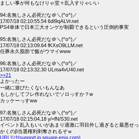
ましい事が何もなけりゃ堂々乱入すりゃいい
94:名無しさん必死だな＠＼(^o^)／
17/07/18 02:10:55.54 6dI9qALVr.net
PS4単体で日本三大オンゲが制覇できるという圧倒的事実
95:名無しさん必死だな＠＼(^o^)／
17/07/18 02:13:09.64 fKXsO9LLM.net
任豚永久脂肪で飯がウマイwww
96:名無しさん必死だな＠＼(^o^)／
17/07/18 02:13:32.30 ULma4vU40.net
>>21
よかったー
一緒に遊びたくないもんなあ
もしかしてフレ作れないでソロっすか？w
カッケーっすww
97:名無しさん必死だな＠＼(^o^)／
17/07/18 02:15:04.18 y/+fN/S30.net
イベント乱入もいいがあまり過激に羽目外し過ぎると最悪せっ
かくのβ当選権利剥奪されるぞｗ
URLﾘﾝｸ(support.jp.square-enix.com)