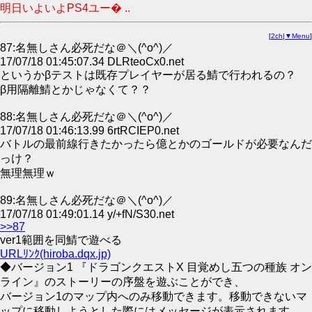
明日いよいよPS4ユー� ..
[
2ch
|
▼Menu
]
87:名無しさん必死だな＠＼(^o^)／
17/07/18 01:45:07.34 DLRteoCx0.net
というかβテストは既存プレイヤーが居る鯖で行われるの？
β用隔離鯖とかじゃなくて？？
88:名無しさん必死だな＠＼(^o^)／
17/07/18 01:46:13.99 6rtRCIEP0.net
バトルの最前線行きたかったら億とかのゴールドが必要なんだ
っけ？
無理無理ｗ
89:名無しさん必死だな＠＼(^o^)／
17/07/18 01:49:01.14 y/+fN/S30.net
>>87
ver1範囲を同鯖で遊べる
URLﾘﾝｸ(hiroba.dqx.jp)
◆バージョン1 『ドラゴンクエストX 目覚めし五つの種族 オン
ライン』のストーリーの序盤を遊ぶことができ、
バージョン1のマップ内へのみ移動できます。移動できないマ
ップに移動しようとした際にはメッセージが表示されます。