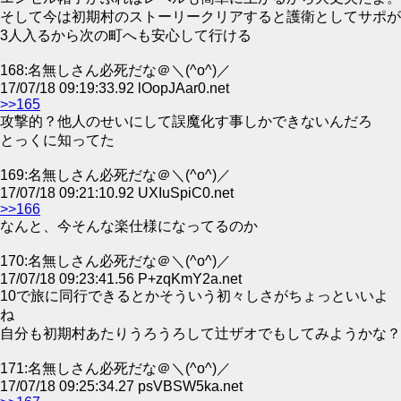
そして今は初期村のストーリークリアすると護衛としてサポが
3人入るから次の町へも安心して行ける
168:名無しさん必死だな＠＼(^o^)／
17/07/18 09:19:33.92 lOopJAar0.net
>>165
攻撃的？他人のせいにして誤魔化す事しかできないんだろ
とっくに知ってた
169:名無しさん必死だな＠＼(^o^)／
17/07/18 09:21:10.92 UXIuSpiC0.net
>>166
なんと、今そんな楽仕様になってるのか
170:名無しさん必死だな＠＼(^o^)／
17/07/18 09:23:41.56 P+zqKmY2a.net
10で旅に同行できるとかそういう初々しさがちょっといいよ
ね
自分も初期村あたりうろうろして辻ザオでもしてみようかな？
171:名無しさん必死だな＠＼(^o^)／
17/07/18 09:25:34.27 psVBSW5ka.net