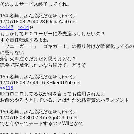
そのままサービス終了してくれ。
154:名無しさん必死だな＠＼(^o^)／
17/07/18 08:25:40.28 lOopJAar0.net
>>147
>>14
９
もしかしてＰＣユーザーに矛先逸らししたいの？
すぐ責任転嫁するよね
「ソニーガー！」「ゴキガー！」の擦り付けが常習化してるの
に懲りない
余計火を注ぐだけだと思うけどな？
詭弁で誤魔化したいなら続けて、どうぞ
155:名無しさん必死だな＠＼(^o^)／
17/07/18 08:27:49.16 XHkedUYo0.net
>>115
IDコロコロしてる奴が何を言っても信用されんよ
お前のやろうとしていることはただの粘着質のハラスメント
156:名無しさん必死だな＠＼(^o^)／
17/07/18 08:30:07.37 e3qnOj3L0.net
でどうやってチートするの？Wiiとかで