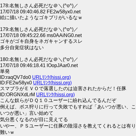
178:名無しさん必死だな＠＼(^o^)／
17/07/18 09:40:46.82 FE2w58yx0.net
絵に描いたようなゴキブリがいるなｗ
179:名無しさん必死だな＠＼(^o^)／
17/07/18 09:45:22.66 ms0AAiNG0.net
ゴキがゴキ自身をネガキャンするスレ
多分自覚症状はない
180:名無しさん必死だな＠＼(^o^)／
17/07/18 09:46:18.41 lOopJAar0.net
単発
ID:raqQV7do0
URLﾘﾝｸ(hissi.org)
ID:FE2w58yx0
URLﾘﾝｸ(hissi.org)
スマブラがＥＶＯで落選したのは迫害されたからだ！任豚
ID:ORGNXdLrM
URLﾘﾝｸ(hissi.org)
こんな奴らがＤＱ１０ユーザーに紛れ込んでるんだぞ
例えば、ボス狩りに行って失敗でもすれば「あいつが悪い、こ
いつが悪い」言い始めて
気分悪くなるのが目に見えてる
いやー、ＰＳユーザーに任豚の陰湿さを教えてくれるとは有り
難いｗ