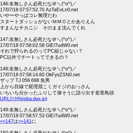
146:名無しさん必死だな＠＼(^o^)／
17/07/18 07:57:52.70 AzTaEvLn0.net
いやーやっぱコレ無理だわ
スタートダッシュがないＭＭＯとかありえん
すまんなチカニシ そのまま沈んでくれ
147:名無しさん必死だな＠＼(^o^)／
17/07/18 07:58:02.58 GIE/7udW0.net
それで狩られるのってPC組じゃない？
PC以外でチートってできるの？
148:名無しさん必死だな＠＼(^o^)／
17/07/18 07:58:14.60 OkFysZSN0.net
ザップ TJ 056 698 魚男
上から目線で屁理屈こくガイジのおっさん
いちいち分かったふりして偉そうに語り出す老害鳥頭
URLﾘﾝｸ(hiroba.dqx.jp)
149:名無しさん必死だな＠＼(^o^)／
17/07/18 07:58:57.53 GIE/7udW0.net
>>147
は
>>141
に
150:名無しさん必死だな＠＼(^o^)／