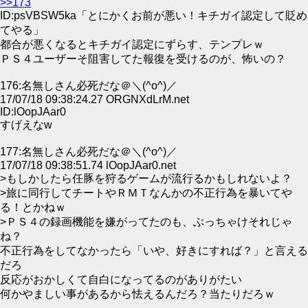
>>173
ID:psVBSW5ka「とにかくお前が悪い！キチガイ認定して貶め
てやる」
都合が悪くなるとキチガイ認定にずらす、テンプレｗ
ＰＳ４ユーザーそ阻害してた報復を受けるのが、怖いの？
176:名無しさん必死だな＠＼(^o^)／
17/07/18 09:38:24.27 ORGNXdLrM.net
ID:lOopJAar0
すげえなw
177:名無しさん必死だな＠＼(^o^)／
17/07/18 09:38:51.74 lOopJAar0.net
>もしかしたら任豚を狩るゲームが流行るかもしれないよ？
>旅に同行してチートやＲＭＴなんかの不正行為を暴いてや
る！とかねｗ
>ＰＳ４の録画機能を嫌がってたのも、ぶっちゃけそれじゃ
ね？
不正行為をしてなかったら「いや、好きにすれば？」と言える
だろ
反応がおかしくて自白になってるのがありがたい
何かやましい事があるから怯えるんだろ？当たりだろｗ