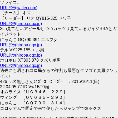
ソライス↓
URLﾘﾝｸ(twitter.com)
【チーム】 オズ
【リーダー】 リオ QY815-325 ドワ子
URLﾘﾝｸ(hiroba.dqx.jp)
2ch見てないアピールしつつガッツリ見ているガイジBBAとガ
イジペット↓
にゃんこ GQ790-394 エルフ女
URLﾘﾝｸ(hiroba.dqx.jp)
テル VY225 155 エル男
URLﾘﾝｸ(hiroba.dqx.jp)
ホロホロ XT303 378 クズリポ男
URLﾘﾝｸ(hiroba.dqx.jp)
過去にも晒されコロ民からの評判も最悪なクソゴミ糞尿クソラ
イス↓
426 ：名無しさん＠ｺﾞｰｺﾞｰｺﾞｰｺﾞｰ！：2015/10/11(日)
22:04:05.77 ID:Vw1BT0jqj
オムライス［ＵＧ３４６－２２９］
ウィング ［ＱＶ６６５－２９０］
にゃんこ ［ＧＱ７９０－３１４］
コロシアムで固定で来て倒したらジャンプで煽るクズ