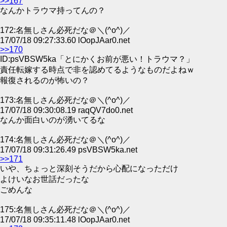
>>167
なんかトラウマ持ってんの？
172:名無しさん必死だな＠＼(^o^)／
17/07/18 09:27:33.60 lOopJAar0.net
>>170
ID:psVBSW5ka「とにかくお前が悪い！トラウマ？」
責任転嫁する時点で非を認めてるようなものだよねｗ
報復されるのが怖いの？
173:名無しさん必死だな＠＼(^o^)／
17/07/18 09:30:08.19 raqQV7do0.net
なんか面白いのが湧いてるな
174:名無しさん必死だな＠＼(^o^)／
17/07/18 09:31:26.49 psVBSW5ka.net
>>171
いや、ちょっと深刻そうだから心配になっただけ
よけいなお世話だったな
ごめんな
175:名無しさん必死だな＠＼(^o^)／
17/07/18 09:35:11.48 lOopJAar0.net