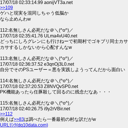
17/07/18 02:33:14.99 aonijVT3a.net
>>109
ゲハと現実を混同しちゃう低脳か
なら止めんわw
112:名無しさん必死だな＠＼(^o^)／
17/07/18 02:35:41.76 ULma4vU40.net
どっちにしろグレンにも行けねーで初期村でゴキブリ同士カサ
カサするしかないから心配すんなw
113:名無しさん必死だな＠＼(^o^)／
17/07/18 02:36:37.52 e3qnOj3L0.net
自分でそのPSユーザー＝悪を実践しようってんだから面白い
114:名無しさん必死だな＠＼(^o^)／
17/07/18 02:37:20.53 Z8NVQvSP0.net
PK機能あったら任豚殺して回るのに残念だなあ・・・
115:名無しさん必死だな＠＼(^o^)／
17/07/18 02:40:26.75 i9y2rVBir.net
>>112
例えば
>>83
は調べたら一番最初の村な訳だがw
URLﾘﾝｸ(dq10data.com)