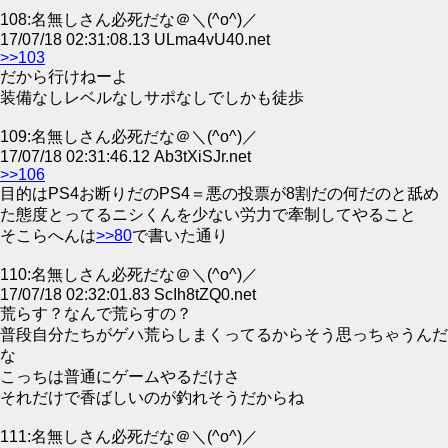
108:名無しさん必死だな＠＼(^o^)／
17/07/18 02:31:08.13 ULma4vU40.net
>>103
だから行けねーよ
装備なしレベルなしサポなしでしかも徒歩
109:名無しさん必死だな＠＼(^o^)／
17/07/18 02:31:46.12 Ab3tXiSJr.net
>>106
目的はPS4お断りだのPS4＝悪の投票が8割だの何だのと舐め
た態度とってるニシくんを少ない労力で牽制してやること
そこらへんは
>>80
で書いた通り
110:名無しさん必死だな＠＼(^o^)／
17/07/18 02:32:01.83 ScIh8tZQ0.net
荒らす？なんで荒らすの？
普段自分たちがゲハ荒らしまくってるからそう思っちゃうんだ
な
こっちは普通にゲームやるだけさ
それだけで香ばしいのが釣れそうだからね
111:名無しさん必死だな＠＼(^o^)／