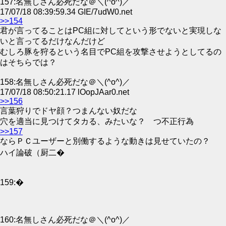
157:名無しさん必死だな＠＼(^o^)／
17/07/18 08:39:59.34 GIE/7udW0.net
>>154
君が言ってることはPC組に対してという形でないと実現しな
いと言ってるだけなんだけど
むしろ豚を狩るという名目でPC組を攻撃させようとしてるの
はそちらでは？
158:名無しさん必死だな＠＼(^o^)／
17/07/18 08:50:21.17 lOopJAar0.net
>>156
言葉狩りでドヤ顔？つまんない奴だな
穴を適当に見つけてタカる、みたいな？ つ不正行為
>>157
ならＰＣユーザーと別働するような動きは見せていたの？
ハイ論破（厨二�
159:�
160:名無しさん必死だな＠＼(^o^)／