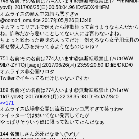
748 名前:その名前は774人います@無断転載禁止 (ﾌﾞｰｲﾓ MMbf-
yov8) :2017/06/25(日) 00:58:04.96 ID:fGDX4HtFM
オムライスの頭ん中気持ち悪すぎw
@oomori_omurice 2017年05月26日13:48
ネカマってリアルで例えたら詐欺師って言うようなもんだから
ね。詐称だから悪いことしてない人には言わないよね。
ちょっと変わった趣味の人ってだけ。例えるなら女子用玩具の
着せ替え人形を持ってるようなものじゃね？
751 名前:その名前は774人います@無断転載禁止 (ﾜｯﾁｮｲWW
9fb7-ZYTO) [sage] :2017/06/26(月) 23:59:20.80 ID:IiE/DKD/0
オムライス非公開ワロタ
Twitterでイキってるだけじゃないですか
189 名前:その名前は774人います@無断転載禁止 (ﾜｯﾁｮｲW
1fd7-yov8) :2017/06/26(月) 22:38:35.98 ID:RxJAZ/Sc0
>>171
オムライス広場非公開は流石にカッコ悪すぎて笑うわw
ツイッターでは効いてない発言してたが
やっぱりそういう奴に限って効いてたんだなぁ
144:名無しさん必死だな＠＼(^o^)／