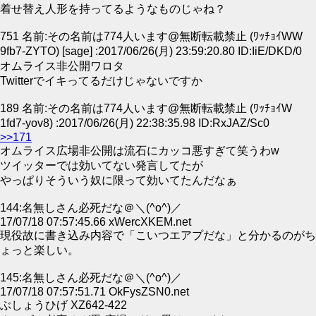
着せ替え人形を持ってるようなものじゃね？
751 名前:その名前は774人います@無断転載禁止 (ﾜｯﾁｮｲWW
9fb7-ZYTO) [sage] :2017/06/26(月) 23:59:20.80 ID:IiE/DKD/0
オムライス非公開ワロタ
Twitterでイキってるだけじゃないですか
189 名前:その名前は774人います@無断転載禁止 (ﾜｯﾁｮｲW
1fd7-yov8) :2017/06/26(月) 22:38:35.98 ID:RxJAZ/Sc0
>>171
オムライス広場非公開は流石にカッコ悪すぎて笑うわw
ツイッターでは効いてない発言してたが
やっぱりそういう奴に限って効いてたんだなぁ
144:名無しさん必死だな＠＼(^o^)／
17/07/18 07:57:45.66 xWercXKEM.net
現役故に書き込み内容で「こいつエアプだな」と分かるのがち
ょっと楽しい。
145:名無しさん必死だな＠＼(^o^)／
17/07/18 07:57:51.71 OkFysZSN0.net
ぶしょうひげ XZ642-422