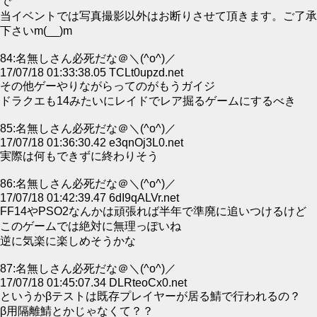
で
当イベントでは写真撮影以外はお断りさせて頂きます。ご了承
下さいm(__)m
84:名無しさん必死だな＠＼(^o^)／
17/07/18 01:33:38.05 TCLt0upzd.net
その他ゲーやりながらってのがもうガイジ
ドラクエも14みたいにレイドでレア掘るゲームにするべき
85:名無しさん必死だな＠＼(^o^)／
17/07/18 01:36:30.42 e3qnOj3L0.net
実際は何もできずに終わりそう
86:名無しさん必死だな＠＼(^o^)／
17/07/18 01:42:39.47 6dI9qALVr.net
FF14やPSO2なんかは頑張れば半年で準廃に追いつけるけど
このゲームでは絶対に無理っぽいね
逆に気楽に楽しめそうかな
87:名無しさん必死だな＠＼(^o^)／
17/07/18 01:45:07.34 DLRteoCx0.net
というかβテストは既存プレイヤーが居る鯖で行われるの？
β用隔離鯖とかじゃなくて？？