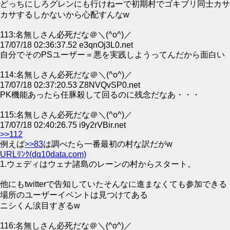
どっちにしろグレンにも行けねーで初期村でゴキブリ同士カサ
カサするしかないから心配すんなw
113:名無しさん必死だな＠＼(^o^)／
17/07/18 02:36:37.52 e3qnOj3L0.net
自分でそのPSユーザー＝悪を実践しようってんだから面白い
114:名無しさん必死だな＠＼(^o^)／
17/07/18 02:37:20.53 Z8NVQvSP0.net
PK機能あったら任豚殺して回るのに残念だなあ・・・
115:名無しさん必死だな＠＼(^o^)／
17/07/18 02:40:26.75 i9y2rVBir.net
>>112
例えば
>>83
は調べたら一番最初の村な訳だがw
URLﾘﾝｸ(dq10data.com)
1.ウェディはウェナ諸島のレーンの村からスタート。
他にもtwitterで告知していたそんなに進まなくても参加できる
場所のユーザーイベントは見つけてある
ニシくん涙目すぎるw
116:名無しさん必死だな＠＼(^o^)／