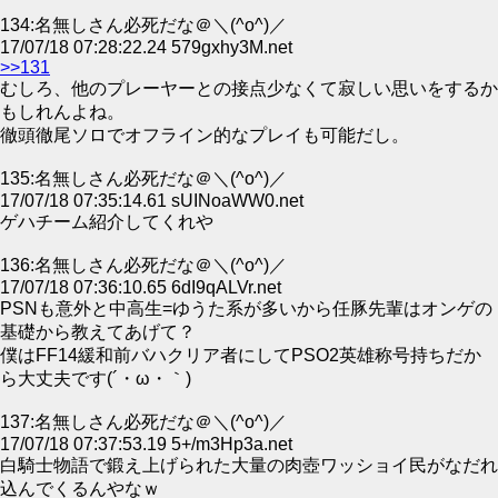
134:名無しさん必死だな＠＼(^o^)／
17/07/18 07:28:22.24 579gxhy3M.net
>>131
むしろ、他のプレーヤーとの接点少なくて寂しい思いをするか
もしれんよね。
徹頭徹尾ソロでオフライン的なプレイも可能だし。
135:名無しさん必死だな＠＼(^o^)／
17/07/18 07:35:14.61 sUINoaWW0.net
ゲハチーム紹介してくれや
136:名無しさん必死だな＠＼(^o^)／
17/07/18 07:36:10.65 6dI9qALVr.net
PSNも意外と中高生=ゆうた系が多いから任豚先輩はオンゲの
基礎から教えてあげて？
僕はFF14緩和前バハクリア者にしてPSO2英雄称号持ちだか
ら大丈夫です(´・ω・｀)
137:名無しさん必死だな＠＼(^o^)／
17/07/18 07:37:53.19 5+/m3Hp3a.net
白騎士物語で鍛え上げられた大量の肉壺ワッショイ民がなだれ
込んでくるんやなｗ