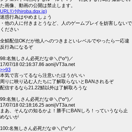
た画像、動画の公開は禁止します。
URLﾘﾝｸ(hiroba.dqx.jp)
迷惑行為はやめましょう
・他の人に付きまとうなど、人のゲームプレイを妨害しないで
ください
全鯖配信OKだが他人へのつきまといレベルでやったら一応違
反行為になるぞ
98:名無しさん必死だな＠＼(^o^)／
17/07/18 02:16:37.86 aonijVT3a.net
>>93
本気で言ってるなら注意いたほうがいい
周りに映り込む人たちに了解取らないとBANされるぞ
配信するなら21.22鯖以外は了解取ろうな
99:名無しさん必死だな＠＼(^o^)／
17/07/18 02:18:16.25 aonijVT3a.net
まあ、そんなの知るかよ！勝手にBANしろ！っていうなら止
めないが
100:名無しさん必死だな＠＼(^o^)／