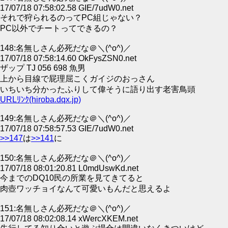
17/07/18 07:58:02.58 GIE/7udW0.net
それで狩られるのってPC組じゃない？
PC以外でチートってできるの？
148:名無しさん必死だな＠＼(^o^)／
17/07/18 07:58:14.60 OkFysZSN0.net
ザップ TJ 056 698 魚男
上から目線で屁理屈こくガイジのおっさん
いちいち分かったふりして偉そうに語り出す老害鳥頭
URLﾘﾝｸ(hiroba.dqx.jp)
149:名無しさん必死だな＠＼(^o^)／
17/07/18 07:58:57.53 GIE/7udW0.net
>>147
は
>>141
に
150:名無しさん必死だな＠＼(^o^)／
17/07/18 08:01:20.81 L0mdUswKd.net
今までのDQ10民の所業を見てきてると
肉壺ワッチョイなんて可愛いもんだと思えるよ
151:名無しさん必死だな＠＼(^o^)／
17/07/18 08:02:08.14 xWercXKEM.net