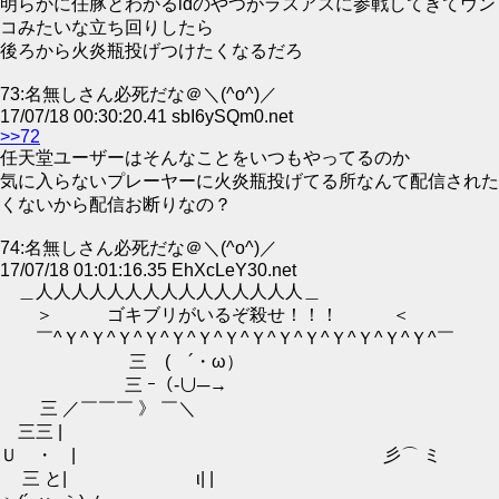
明らかに任豚とわかるidのやつがラスアスに参戦してきてウン
コみたいな立ち回りしたら
後ろから火炎瓶投げつけたくなるだろ
73:名無しさん必死だな＠＼(^o^)／
17/07/18 00:30:20.41 sbI6ySQm0.net
>>72
任天堂ユーザーはそんなことをいつもやってるのか
気に入らないプレーヤーに火炎瓶投げてる所なんて配信された
くないから配信お断りなの？
74:名無しさん必死だな＠＼(^o^)／
17/07/18 01:01:16.35 EhXcLeY30.net
＿人人人人人人人人人人人人人人人＿
＞ ゴキブリがいるぞ殺せ！！！ ＜
￣^Ｙ^Ｙ^Ｙ^Ｙ^Ｙ^Ｙ^Ｙ^Ｙ^Ｙ^Ｙ^Ｙ^Ｙ^Ｙ^Ｙ^￣
三 ( ´・ω）
三 ｰ（‐∪─→
三 ／￣￣￣ 》 ￣＼
三三 |
Ｕ ・ | 彡⌒ ミ
三 と| ι| |