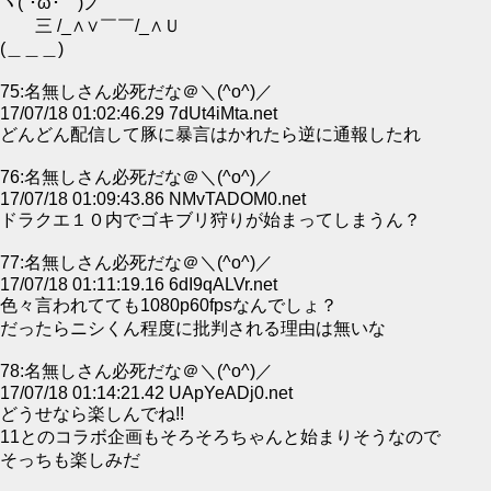
ヽ(´･ω･｀)ノ
三 /_∧∨￣￣/_∧Ｕ
(＿＿＿)
75:名無しさん必死だな＠＼(^o^)／
17/07/18 01:02:46.29 7dUt4iMta.net
どんどん配信して豚に暴言はかれたら逆に通報したれ
76:名無しさん必死だな＠＼(^o^)／
17/07/18 01:09:43.86 NMvTADOM0.net
ドラクエ１０内でゴキブリ狩りが始まってしまうん？
77:名無しさん必死だな＠＼(^o^)／
17/07/18 01:11:19.16 6dI9qALVr.net
色々言われてても1080p60fpsなんでしょ？
だったらニシくん程度に批判される理由は無いな
78:名無しさん必死だな＠＼(^o^)／
17/07/18 01:14:21.42 UApYeADj0.net
どうせなら楽しんでね!!
11とのコラボ企画もそろそろちゃんと始まりそうなので
そっちも楽しみだ