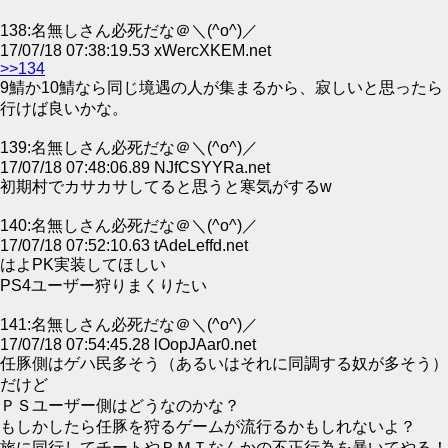
138:名無しさん必死だな＠＼(^o^)／
17/07/18 07:38:19.53 xWercXKEM.net
>>134
9鯖か10鯖なら同じ境遇の人が集まるから、寂しいと思ったら
行けば良いかな。
139:名無しさん必死だな＠＼(^o^)／
17/07/18 07:48:06.89 NJfCSYYRa.net
初期村でカサカサしてると思うと寒気がするw
140:名無しさん必死だな＠＼(^o^)／
17/07/18 07:52:10.63 tAdeLeffd.net
はよPK実装してほしい
PS4ユーザー狩りまくりたい
141:名無しさん必死だな＠＼(^o^)／
17/07/18 07:54:45.28 lOopJAar0.net
任豚側はゲハ民多そう（あるいはそれに同調する奴が多そう）
だけど
ＰＳユーザー側はどうなのかな？
もしかしたら任豚を狩るゲームが流行るかもしれないよ？
旅に同行してチートやＲＭＴなんかの不正行為を暴いてやる！