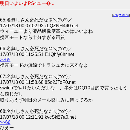
明日いよいよPS4ユー� ..
[
2ch
|
▼Menu
]
65:名無しさん必死だな＠＼(^o^)／
17/07/18 00:07:02.92 cLQZNH440.net
ウィーユーより液晶解像度高いのはいいよね
携帯モードなら十分すぎる画質
66:名無しさん必死だな＠＼(^o^)／
17/07/18 00:11:25.51 E1Qh/y6hr.net
>>65
携帯モードの無線でトラシュカに来るなよ
67:名無しさん必死だな＠＼(^o^)／
17/07/18 00:11:58.68 85o2JToF0.net
switchでやりたいんだよな、、半分はDQ10目的で買ったよう
な感じだし
取りあえず明日のメール楽しみに待ってるか
68:名無しさん必死だな＠＼(^o^)／
17/07/18 00:12:11.91 kvcSkE7a0.net
>>66
ひえー