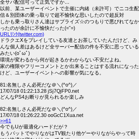
全サバ配信可って正気ですか…
以前、某ユーザーイベントで主催に内緒（未許可）でニコ生配
信＆別団体の乗っ取りで超不愉快な思いしたので超反対
しかも乗っ取りさん達はサプライズ☆のつもりで悪びれてなか
ったのが余計に不愉快だった(="=)
URLﾘﾝｸ(twitter.com)
ドラクエⅩをプレイしている友達とお茶していたんだけど、み
んな個人差はあるけど全サーバー配信の件を不安に思っている
みたい(oﾟωﾟ)
環境が変わるから何が起きるかわからない不安だよね。
家の権限やフリーコメントとか出来ることはする流れになった
けど、ユーザーイベントへの影響が気になる。
81:名無しさん必死だな＠＼(^o^)／
17/07/18 01:22:13.28 jSj7QjFP0.net
どんなPS4お断りが見られるか楽しみ
82:名無しさん必死だな＠＼(^o^)／
17/07/18 01:26:22.30 ooGcC1Xua.net
>>61
今でもUが最適化ハードだが？
もうパットでやりながはTV観たり他ゲーやりながらやって時