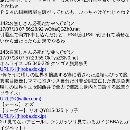
とかねｗ
ＰＳ４の録画機能を嫌がってたのも、ぶっちゃけそれじゃね？
142:名無しさん必死だな＠＼(^o^)／
17/07/18 07:56:28.92 wOhaQGZh0.net
引退組で両方β申し込んだけど、PS4版はPSID刻まれて消せな
いから当たったら新規でやるわ
143:名無しさん必死だな＠＼(^o^)／
17/07/18 07:57:29.55 OkFysZSN0.net
オムライス UG 346-229 クソゴミ脱糞魚男
URLﾘﾝｸ(hiroba.dqx.jp)
↑偉そうに晒しの世界を擁護する癖に晒された途端ちびって脱
糞涙目敗走しママに抱きつき自分だけ非公開逃亡した糞尿魚男
晒しの世界をエセ関西弁で全力で擁護し身内と口論する脱糞ク
ソライス↓
URLﾘﾝｸ(twitter.com)
【チーム】 オズ
【リーダー】 リオ QY815-325 ドワ子
URLﾘﾝｸ(hiroba.dqx.jp)
2ch見てないアピールしつつガッツリ見ているガイジBBAとガ
イジペット↓