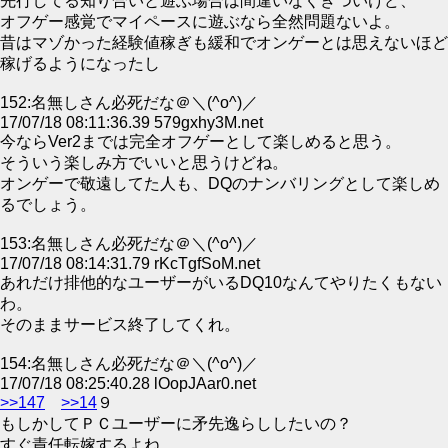
先行してる知り合いと遊ぶ場合は間違いなくきついけど、
オフゲー感覚でマイペースに遊ぶなら全然問題ないよ。
昔はマゾかった経験値稼ぎも緩和でオンゲーとは思えないほど
稼げるようになったし
152:名無しさん必死だな＠＼(^o^)／
17/07/18 08:11:36.39 579gxhy3M.net
今ならVer2までは完全オフゲーとして楽しめると思う。
そういう楽しみ方でいいと思うけどね。
オンゲーで敬遠してた人も、DQのナンバリングとして楽しめ
るでしょう。
153:名無しさん必死だな＠＼(^o^)／
17/07/18 08:14:31.79 rKcTgfSoM.net
あれだけ排他的なユーザーがいるDQ10なんてやりたくもない
わ。
そのままサービス終了してくれ。
154:名無しさん必死だな＠＼(^o^)／
17/07/18 08:25:40.28 lOopJAar0.net
>>147
>>14
９
もしかしてＰＣユーザーに矛先逸らししたいの？
すぐ責任転嫁するよね