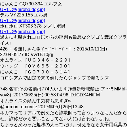
にゃんこ GQ790-394 エルフ女
URLﾘﾝｸ(hiroba.dqx.jp)
テル VY225 155 エル男
URLﾘﾝｸ(hiroba.dqx.jp)
ホロホロ XT303 378 クズリポ男
URLﾘﾝｸ(hiroba.dqx.jp)
過去にも晒されコロ民からの評判も最悪なクソゴミ糞尿クソラ
イス↓
426 ：名無しさん＠ｺﾞｰｺﾞｰｺﾞｰｺﾞｰ！：2015/10/11(日)
22:04:05.77 ID:Vw1BT0jqj
オムライス［ＵＧ３４６－２２９］
ウィング ［ＱＶ６６５－２９０］
にゃんこ ［ＧＱ７９０－３１４］
コロシアムで固定で来て倒したらジャンプで煽るクズ
748 名前:その名前は774人います@無断転載禁止 (ﾌﾞｰｲﾓ MMbf-
yov8) :2017/06/25(日) 00:58:04.96 ID:fGDX4HtFM
オムライスの頭ん中気持ち悪すぎw
@oomori_omurice 2017年05月26日13:48
ネカマってリアルで例えたら詐欺師って言うようなもんだから
ね。詐称だから悪いことしてない人には言わないよね。
ちょっと変わった趣味の人ってだけ。例えるなら女子用玩具の