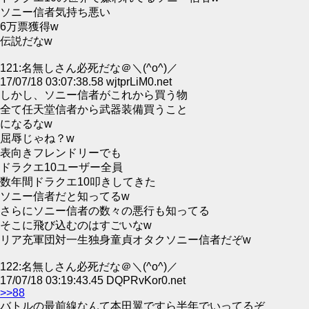
ソニー信者気持ち悪い
6万票獲得w
伝説だなw
121:名無しさん必死だな＠＼(^o^)／
17/07/18 03:07:38.58 wjtprLiM0.net
しかし、ソニー信者がこれから買う物
全て任天堂信者から武器装備買うこと
になるなw
屈辱じゃね？w
表向きフレンドリーでも
ドラクエ10ユーザー全員
数年間ドラクエ10叩きしてきた
ソニー信者だと知ってるw
さらにソニー信者の数々の悪行も知ってる
そこに飛び込むのはすごいなw
リア充軍団対一生独身童貞オタクソニー信者だぞw
122:名無しさん必死だな＠＼(^o^)／
17/07/18 03:19:43.45 DQPRvKor0.net
>>88
バトルの最前線なんて本田翼ですら半年でいってるぞ