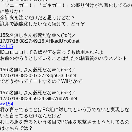
「ソニーガー！」「ゴキガー！」の擦り付けが常習化してるの
に懲りない
余計火を注ぐだけだと思うけどな？
詭弁で誤魔化したいなら続けて、どうぞ
155:名無しさん必死だな＠＼(^o^)／
17/07/18 08:27:49.16 XHkedUYo0.net
>>115
IDコロコロしてる奴が何を言っても信用されんよ
お前のやろうとしていることはただの粘着質のハラスメント
156:名無しさん必死だな＠＼(^o^)／
17/07/18 08:30:07.37 e3qnOj3L0.net
でどうやってチートするの？Wiiとかで
157:名無しさん必死だな＠＼(^o^)／
17/07/18 08:39:59.34 GIE/7udW0.net
>>154
君が言ってることはPC組に対してという形でないと実現しな
いと言ってるだけなんだけど
むしろ豚を狩るという名目でPC組を攻撃させようとしてるの
はそちらでは？