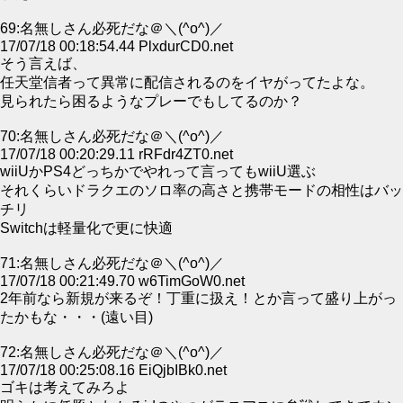
69:名無しさん必死だな＠＼(^o^)／
17/07/18 00:18:54.44 PlxdurCD0.net
そう言えば、
任天堂信者って異常に配信されるのをイヤがってたよな。
見られたら困るようなプレーでもしてるのか？
70:名無しさん必死だな＠＼(^o^)／
17/07/18 00:20:29.11 rRFdr4ZT0.net
wiiUかPS4どっちかでやれって言ってもwiiU選ぶ
それくらいドラクエのソロ率の高さと携帯モードの相性はバッ
チリ
Switchは軽量化で更に快適
71:名無しさん必死だな＠＼(^o^)／
17/07/18 00:21:49.70 w6TimGoW0.net
2年前なら新規が来るぞ！丁重に扱え！とか言って盛り上がっ
たかもな・・・(遠い目)
72:名無しさん必死だな＠＼(^o^)／
17/07/18 00:25:08.16 EiQjbIBk0.net
ゴキは考えてみろよ