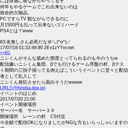
には快適に寝ながらやってるぞ
何年もやるゲームでこれ出来ないのは
致命的欠陥品。
PCですらTV 観ながらできるのに
月1500円も払って出来ないゴミハード
PS4とは？www
83:名無しさん必死だな＠＼(^o^)／
17/07/18 01:32:49.90 2Ev1zYTnr.net
>>81
ニシくんがそんな舐めた態度とってられるのも今のうちw
配信嫌いニシくん集団、βでも行けるゲーム序盤の村、βテス
ト期間の三拍子揃ってる例えばこういうイベントに堂々と配信
者として乱入して
ニシくん発狂させたら面白そうだwwww
URLﾘﾝｸ(hiroba.dqx.jp)
イベントのはじめ
2017/07/20 21:00
イベント開催場所
サーバー名 サーバー３９
開催場所 レーンの村 C5付近
※全鯖で配信OKになりましたがNGな方もいらっしゃいますの