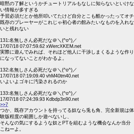
暗黙の了解というかチュートリアルもなしに知らないといけな
い情報が多すぎる
予習必須だとか他所叩いてたけど自分とこも酷かったってオチ
既存のプレーヤーがこれじゃ初心者の館みたいなものを入れな
いと残れない
131:名無しさん必死だな＠＼(^o^)／
17/07/18 07:07:59.62 xWercXKEM.net
実際に遊んでみれば、それほど他人に干渉しまくるような作り
になってないことがわかるよ。
132:名無しさん必死だな＠＼(^o^)／
17/07/18 07:19:09.40 vhM40tm40.net
いよいよゴキに汚染されるのか
133:名無しさん必死だな＠＼(^o^)／
17/07/18 07:24:39.93 Kdbdp3n90.net
>>7
つか、既存アカウントを持ってる奴なら兎も角、完全新規は体
験版程度の範囲しか遊べないし、
そんなの気にするような奴とPTを組むような機会なんか当分
こねーよ。