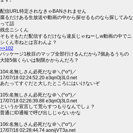
配信URL特定されなきゃBANされません
腐るだけある生放送や動画の中から探せるものなら探してみな
って話
残念ニシくん
そもそもただ配信するだけなら違反じゃねーしw動画の中でニ
シくん市ねとは言わんよ？
>>102
パッケージ1枚目のマップ全部行けるんだから7個あるうちの
大陸5個くらいは制限かからんだろ？
104:名無しさん必死だな＠＼(^o^)／
17/07/18 02:24:52.20 e3qnOj3L0.net
あたってすぐだと大したところにはいけないぞ
105:名無しさん必死だな＠＼(^o^)／
17/07/18 02:26:39.88 e3qnOj3L0.net
というか宣言して荒らすつもりなんでしょ？
普通にID通報で呼び出しじゃないかな
106:名無しさん必死だな＠＼(^o^)／
17/07/18 02:28:44.74 aonijVT3a.net