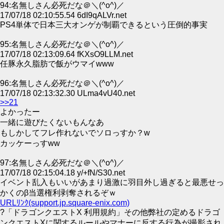
94:名無しさん必死だな＠＼(^o^)／
17/07/18 02:10:55.54 6dI9qALVr.net
PS4単体で日本三大オンゲが制覇できるという圧倒的事実
95:名無しさん必死だな＠＼(^o^)／
17/07/18 02:13:09.64 fKXsO9LLM.net
任豚永久脂肪で飯がウマイwww
96:名無しさん必死だな＠＼(^o^)／
17/07/18 02:13:32.30 ULma4vU40.net
>>21
よかったー
一緒に遊びたくないもんなあ
もしかしてフレ作れないでソロっすか？w
カッケーっすww
97:名無しさん必死だな＠＼(^o^)／
17/07/18 02:15:04.18 y/+fN/S30.net
イベント乱入もいいがあまり過激に羽目外し過ぎると最悪せっ
かくのβ当選権利剥奪されるぞｗ
URLﾘﾝｸ(support.jp.square-enix.com)
?「ドラゴンクエストX 利用規約」その他弊社の定めるドラゴ
ンクエストXに関するルールやマナーに反する行為が撮影され