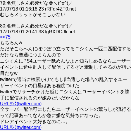
79:名無しさん必死だな＠＼(^o^)／
17/07/18 01:16:18.23 rRFdr4ZT0.net
むしろメリットがそこしかない
80:名無しさん必死だな＠＼(^o^)／
17/07/18 01:20:41.38 IgRXDDJIr.net
>>75
もちろんw
ただそこらへんにぽつぽつ立ってるニシくん一匹二匹配信する
だけなら普通につまらんので
ニシくんにPS4ユーザー舐めんなよと知らしめるならユーザー
イベントに途中乱入して配信してるぞと牽制してやるのが狙い
目だなw
twitterで適当に検索かけてもしβ当選した場合の乱入するユー
ザーイベントの目星はある程度つけた
twitterでリサーチかけた感じニシくんはユーザーイベントを勝
手に配信されるのが嫌みたいだからな
URLﾘﾝｸ(twitter.com)
全サーバー配信可にしたらユーザーイベントの荒らしが流行る
って記事あってなんか急に嫌な気持ちになった。
ドレアイベント大好きなのに…。
URLﾘﾝｸ(twitter.com)