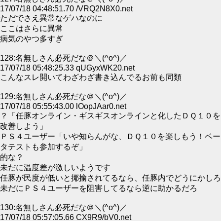
17/07/18 04:48:51.70 /VRQ2N8X0.net
ただでさえ異常なゲハなのに
ここはさらに異常
病気のやつ多すぎ
128:名無しさん必死だな＠＼(^o^)／
17/07/18 05:48:25.33 qUGyxWK20.net
こんなスレ開いてわざわざ書き込んでるお前も同類
129:名無しさん必死だな＠＼(^o^)／
17/07/18 05:55:43.00 lOopJAar0.net
？「任豚オンライン・ギスギスオンラインと化したＤＱ１０を
改善しよう」
ＰＳ４ユーザー「いや知らんがな、ＤＱ１０を楽しもう！ベー
タテストも参加するぞ」
的な？
未だに温度差が激しいようです
任豚が民度が低いと揶揄されてるなら、任豚内でどうにかしろ
未だにＰＳ４ユーザーを阻害してるなら逆に助かるだろ
130:名無しさん必死だな＠＼(^o^)／
17/07/18 05:57:05.66 CX9R9/bV0.net