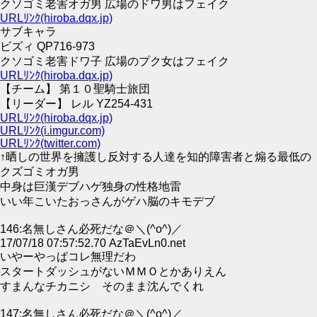
クソゴミ老害オガ男 広場のドワ男はフェイク
URLﾘﾝｸ(hiroba.dqx.jp)
サブキャラ
ビズィ QP716-973
クソゴミ老害ドワ子 広場のプク女はフェイク
URLﾘﾝｸ(hiroba.dqx.jp)
【チーム】 第１０聖騎士旅団
【リーダー】 レル YZ254-431
URLﾘﾝｸ(hiroba.dqx.jp)
URLﾘﾝｸ(i.imgur.com)
URLﾘﾝｸ(twitter.com)
↑晒しの世界を擁護し反対する人達を知的障害者と煽る最低の
クズゴミオガ男
中身は巨漢デブハゲ独身の性格地雷
いい年こいたおっさんがゲハ脳のキモデブ
146:名無しさん必死だな＠＼(^o^)／
17/07/18 07:57:52.70 AzTaEvLn0.net
いやーやっぱコレ無理だわ
スタートダッシュがないＭＭＯとかありえん
すまんなチカニシ そのまま沈んでくれ
147:名無しさん必死だな＠＼(^o^)／