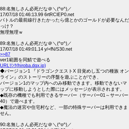
88:名無しさん必死だな＠＼(^o^)／
17/07/18 01:46:13.99 6rtRCIEP0.net
バトルの最前線行きたかったら億とかのゴールドが必要なんだ
っけ？
無理無理ｗ
89:名無しさん必死だな＠＼(^o^)／
17/07/18 01:49:01.14 y/+fN/S30.net
>>87
ver1範囲を同鯖で遊べる
URLﾘﾝｸ(hiroba.dqx.jp)
◆バージョン1 『ドラゴンクエストX 目覚めし五つの種族 オン
ライン』のストーリーの序盤を遊ぶことができ、
バージョン1のマップ内へのみ移動できます。移動できないマ
ップに移動しようとした際にはメッセージが表示されます。
◆既存の機種でも利用できるサーバー（サーバー01～サーバー
40）で遊べます。
◆魔法の迷宮や住宅村など、一部の特殊サーバーは利用できま
せん。
90:名無しさん必死だな＠＼(^o^)／