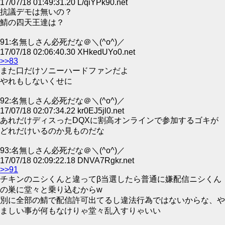
17/07/18 01:49:31.20 L/qiYPk90.net
抗議デモは無いの？
鯖の四天王達は？
91:名無しさん必死だな＠＼(^o^)／
17/07/18 02:06:40.30 XHkedUYo0.net
>>83
また口だけソニーハードファンだよ
やれもしないくせに
92:名無しさん必死だな＠＼(^o^)／
17/07/18 02:07:34.22 kr0EJ5jl0.net
あれだけディスったDQXに割高オンラインで参加するゴキが
どれだけいるのか見ものだな
93:名無しさん必死だな＠＼(^o^)／
17/07/18 02:09:22.18 DNVA7Rgkr.net
>>91
チキンのニシくんと違ってβ当選したら普通に嫌配信ニシくん
の巣に堂々と乗り込むからw
別に全部の鯖で配信許可出てるし違法行為ではないからな、や
ましい事が何もなけりゃ堂々乱入すりゃいい