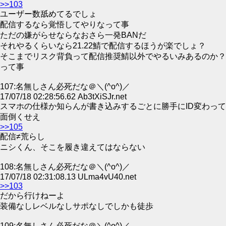
>>103
ユーザー数舐めてるでしょ
配信するなら覚悟してやりなって事
ただの嫌がらせならなおさら一発BANだ
それやるくらいなら21.22鯖で配信するほうが楽でしょ？
そこまでリスク背負って配信推奨鯖以外でやるいみあるのか？
って事
107:名無しさん必死だな＠＼(^o^)／
17/07/18 02:28:56.62 Ab3tXiSJr.net
スマホの仕様か知らんが書き込みするごとに勝手にID変わって
面倒くせえ
>>105
配信≠荒らし
ニシくん、そこを履き違えてはならない
108:名無しさん必死だな＠＼(^o^)／
17/07/18 02:31:08.13 ULma4vU40.net
>>103
だから行けねーよ
装備なしレベルなしサポなしでしかも徒歩
109:名無しさん必死だな＠＼(^o^)／