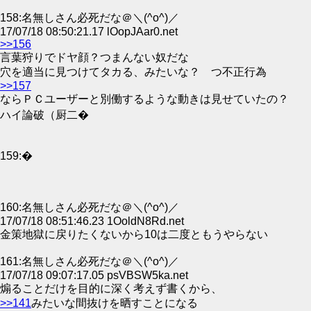
158:名無しさん必死だな＠＼(^o^)／
17/07/18 08:50:21.17 lOopJAar0.net
>>156
言葉狩りでドヤ顔？つまんない奴だな
穴を適当に見つけてタカる、みたいな？ つ不正行為
>>157
ならＰＣユーザーと別働するような動きは見せていたの？
ハイ論破（厨二�
159:�
160:名無しさん必死だな＠＼(^o^)／
17/07/18 08:51:46.23 1OoldN8Rd.net
金策地獄に戻りたくないから10は二度ともうやらない
161:名無しさん必死だな＠＼(^o^)／
17/07/18 09:07:17.05 psVBSW5ka.net
煽ることだけを目的に深く考えず書くから、
>>141
みたいな間抜けを晒すことになる