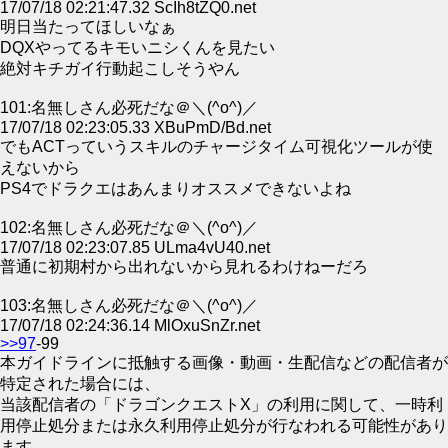
17/07/18 02:21:47.32 ScIh8tZQ0.net
明日当たってほしいなぁ
DQXやってるキモいニシくんを見たい
絶対キチガイ行動起こしそうやん
101:名無しさん必死だな＠＼(^o^)／
17/07/18 02:23:05.33 XBuPmD/Bd.net
でもACTっていうスキルのチャージタイム可視化ツールが使
えないから
PS4でドラクエはあんまりオススメできないよね
102:名無しさん必死だな＠＼(^o^)／
17/07/18 02:23:07.85 ULma4vU40.net
普通に初期村から出れないから見れるわけねーだろ
103:名無しさん必死だな＠＼(^o^)／
17/07/18 02:24:36.14 MlOxuSnZr.net
>>97
-99
本ガイドラインに抵触する画像・動画・生配信などの配信者が
特定された場合には、
当該配信者の「ドラゴンクエストX」の利用に関して、一時利
用停止処分または永久利用停止処分が行なわれる可能性があり
ます。