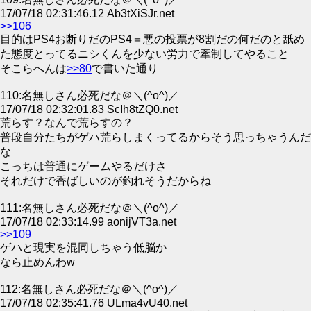
17/07/18 02:31:46.12 Ab3tXiSJr.net
>>106
目的はPS4お断りだのPS4＝悪の投票が8割だの何だのと舐め
た態度とってるニシくんを少ない労力で牽制してやること
そこらへんは
>>80
で書いた通り
110:名無しさん必死だな＠＼(^o^)／
17/07/18 02:32:01.83 ScIh8tZQ0.net
荒らす？なんで荒らすの？
普段自分たちがゲハ荒らしまくってるからそう思っちゃうんだ
な
こっちは普通にゲームやるだけさ
それだけで香ばしいのが釣れそうだからね
111:名無しさん必死だな＠＼(^o^)／
17/07/18 02:33:14.99 aonijVT3a.net
>>109
ゲハと現実を混同しちゃう低脳か
なら止めんわw
112:名無しさん必死だな＠＼(^o^)／
17/07/18 02:35:41.76 ULma4vU40.net