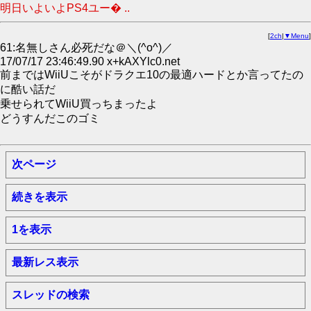
明日いよいよPS4ユー� ..
[
2ch
|
▼Menu
]
61:名無しさん必死だな＠＼(^o^)／
17/07/17 23:46:49.90 x+kAXYlc0.net
前まではWiiUこそがドラクエ10の最適ハードとか言ってたの
に酷い話だ
乗せられてWiiU買っちまったよ
どうすんだこのゴミ
次ページ
続きを表示
1を表示
最新レス表示
スレッドの検索