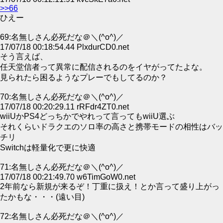
>>66
ひえー
69:名無しさん必死だな＠＼(^o^)／
17/07/18 00:18:54.44 PlxdurCD0.net
そう言えば、
任天堂信者って異常に配信されるのをイヤがってたよな。
見られたら困るようなプレーでもしてるのか？
70:名無しさん必死だな＠＼(^o^)／
17/07/18 00:20:29.11 rRFdr4ZT0.net
wiiUかPS4どっちかでやれって言ってもwiiU選ぶ
それくらいドラクエのソロ率の高さと携帯モードの相性はバッ
チリ
Switchは軽量化で更に快適
71:名無しさん必死だな＠＼(^o^)／
17/07/18 00:21:49.70 w6TimGoW0.net
2年前なら新規が来るぞ！丁重に扱え！とか言って盛り上がっ
たかもな・・・(遠い目)
72:名無しさん必死だな＠＼(^o^)／