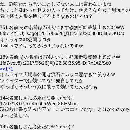
ね。詐称だから悪いことしてない人には言わないよね。
ちょっと変わった趣味の人ってだけ。例えるなら女子用玩具の
着せ替え人形を持ってるようなものじゃね？
751 名前:その名前は774人います@無断転載禁止 (ﾜｯﾁｮｲWW
9fb7-ZYTO) [sage] :2017/06/26(月) 23:59:20.80 ID:IiE/DKD/0
オムライス非公開ワロタ
Twitterでイキってるだけじゃないですか
189 名前:その名前は774人います@無断転載禁止 (ﾜｯﾁｮｲW
1fd7-yov8) :2017/06/26(月) 22:38:35.98 ID:RxJAZ/Sc0
>>171
オムライス広場非公開は流石にカッコ悪すぎて笑うわw
ツイッターでは効いてない発言してたが
やっぱりそういう奴に限って効いてたんだなぁ
144:名無しさん必死だな＠＼(^o^)／
17/07/18 07:57:45.66 xWercXKEM.net
現役故に書き込み内容で「こいつエアプだな」と分かるのがち
ょっと楽しい。
145:名無しさん必死だな＠＼(^o^)／