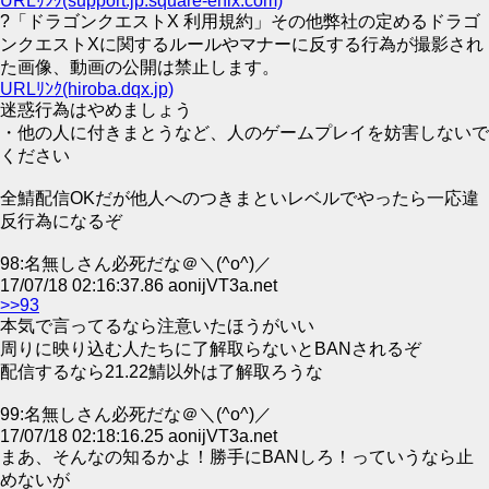
URLﾘﾝｸ(support.jp.square-enix.com)
?「ドラゴンクエストX 利用規約」その他弊社の定めるドラゴ
ンクエストXに関するルールやマナーに反する行為が撮影され
た画像、動画の公開は禁止します。
URLﾘﾝｸ(hiroba.dqx.jp)
迷惑行為はやめましょう
・他の人に付きまとうなど、人のゲームプレイを妨害しないで
ください
全鯖配信OKだが他人へのつきまといレベルでやったら一応違
反行為になるぞ
98:名無しさん必死だな＠＼(^o^)／
17/07/18 02:16:37.86 aonijVT3a.net
>>93
本気で言ってるなら注意いたほうがいい
周りに映り込む人たちに了解取らないとBANされるぞ
配信するなら21.22鯖以外は了解取ろうな
99:名無しさん必死だな＠＼(^o^)／
17/07/18 02:18:16.25 aonijVT3a.net
まあ、そんなの知るかよ！勝手にBANしろ！っていうなら止
めないが