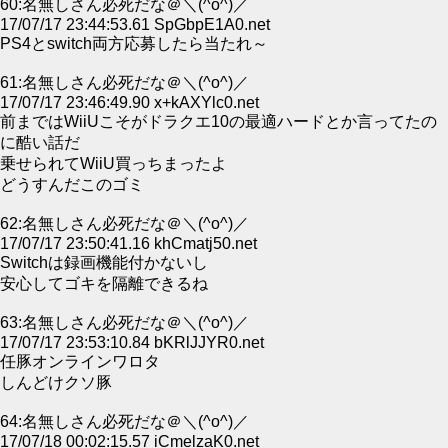
60:名無しさん必死だな＠＼(^o^)／
17/07/17 23:44:53.61 SpGbpE1A0.net
PS4とswitch両方応募したら当たれ～
61:名無しさん必死だな＠＼(^o^)／
17/07/17 23:46:49.90 x+kAXYlc0.net
前まではWiiUこそがドラクエ10の最適ハードとか言ってたの
に酷い話だ
乗せられてWiiU買っちまったよ
どうすんだこのゴミ
62:名無しさん必死だな＠＼(^o^)／
17/07/17 23:50:41.16 khCmatj50.net
Switchは録画機能付かないし
安心してゴキを隔離できるね
63:名無しさん必死だな＠＼(^o^)／
17/07/17 23:53:10.84 bKRlJJYR0.net
任豚オンラインワロタ
しんどけクソ豚
64:名無しさん必死だな＠＼(^o^)／
17/07/18 00:02:15.57 iCmelzaK0.net