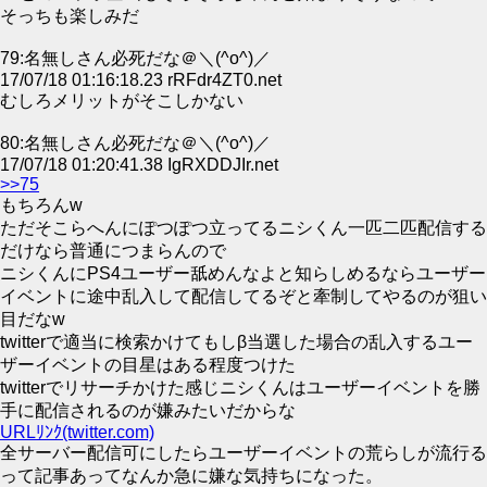
そっちも楽しみだ
79:名無しさん必死だな＠＼(^o^)／
17/07/18 01:16:18.23 rRFdr4ZT0.net
むしろメリットがそこしかない
80:名無しさん必死だな＠＼(^o^)／
17/07/18 01:20:41.38 IgRXDDJIr.net
>>75
もちろんw
ただそこらへんにぽつぽつ立ってるニシくん一匹二匹配信する
だけなら普通につまらんので
ニシくんにPS4ユーザー舐めんなよと知らしめるならユーザー
イベントに途中乱入して配信してるぞと牽制してやるのが狙い
目だなw
twitterで適当に検索かけてもしβ当選した場合の乱入するユー
ザーイベントの目星はある程度つけた
twitterでリサーチかけた感じニシくんはユーザーイベントを勝
手に配信されるのが嫌みたいだからな
URLﾘﾝｸ(twitter.com)
全サーバー配信可にしたらユーザーイベントの荒らしが流行る
って記事あってなんか急に嫌な気持ちになった。