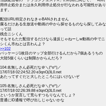
用停止処分または永久利用停止処分が行なわれる可能性があり
ます。
配信URL特定されなきゃBANされません
腐るだけある生放送や動画の中から探せるものなら探してみな
って話
残念ニシくん
そもそもただ配信するだけなら違反じゃねーしw動画の中でニ
シくん市ねとは言わんよ？
>>102
パッケージ1枚目のマップ全部行けるんだから7個あるうちの
大陸5個くらいは制限かからんだろ？
104:名無しさん必死だな＠＼(^o^)／
17/07/18 02:24:52.20 e3qnOj3L0.net
あたってすぐだと大したところにはいけないぞ
105:名無しさん必死だな＠＼(^o^)／
17/07/18 02:26:39.88 e3qnOj3L0.net
というか宣言して荒らすつもりなんでしょ？
普通にID通報で呼び出しじゃないかな