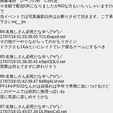
開催場所 レーンの村 C5付近
※全鯖で配信OKになりましたがNGな方もいらっしゃいますの
で
当イベントでは写真撮影以外はお断りさせて頂きます。ご了承
下さいm(__)m
84:名無しさん必死だな＠＼(^o^)／
17/07/18 01:33:38.05 TCLt0upzd.net
その他ゲーやりながらってのがもうガイジ
ドラクエも14みたいにレイドでレア掘るゲームにするべき
85:名無しさん必死だな＠＼(^o^)／
17/07/18 01:36:30.42 e3qnOj3L0.net
実際は何もできずに終わりそう
86:名無しさん必死だな＠＼(^o^)／
17/07/18 01:42:39.47 6dI9qALVr.net
FF14やPSO2なんかは頑張れば半年で準廃に追いつけるけど
このゲームでは絶対に無理っぽいね
逆に気楽に楽しめそうかな
87:名無しさん必死だな＠＼(^o^)／
17/07/18 01:45:07.34 DLRteoCx0.net