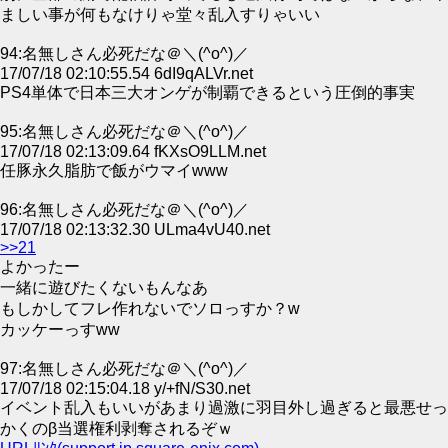
ましい事が何もなけりゃ堂々乱入すりゃいい
94:名無しさん必死だな＠＼(^o^)／
17/07/18 02:10:55.54 6dI9qALVr.net
PS4単体で日本三大オンゲが制覇できるという圧倒的事実
95:名無しさん必死だな＠＼(^o^)／
17/07/18 02:13:09.64 fKXsO9LLM.net
任豚永久脂肪で飯がウマイwww
96:名無しさん必死だな＠＼(^o^)／
17/07/18 02:13:32.30 ULma4vU40.net
>>21
よかったー
一緒に遊びたくないもんなあ
もしかしてフレ作れないでソロっすか？w
カッケーっすww
97:名無しさん必死だな＠＼(^o^)／
17/07/18 02:15:04.18 y/+fN/S30.net
イベント乱入もいいがあまり過激に羽目外し過ぎると最悪せっ
かくのβ当選権利剥奪されるぞｗ