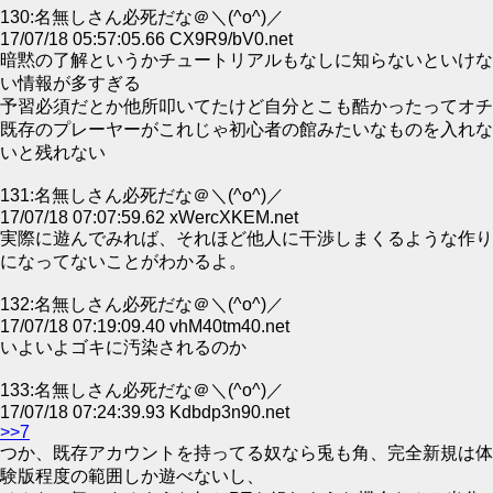
130:名無しさん必死だな＠＼(^o^)／
17/07/18 05:57:05.66 CX9R9/bV0.net
暗黙の了解というかチュートリアルもなしに知らないといけな
い情報が多すぎる
予習必須だとか他所叩いてたけど自分とこも酷かったってオチ
既存のプレーヤーがこれじゃ初心者の館みたいなものを入れな
いと残れない
131:名無しさん必死だな＠＼(^o^)／
17/07/18 07:07:59.62 xWercXKEM.net
実際に遊んでみれば、それほど他人に干渉しまくるような作り
になってないことがわかるよ。
132:名無しさん必死だな＠＼(^o^)／
17/07/18 07:19:09.40 vhM40tm40.net
いよいよゴキに汚染されるのか
133:名無しさん必死だな＠＼(^o^)／
17/07/18 07:24:39.93 Kdbdp3n90.net
>>7
つか、既存アカウントを持ってる奴なら兎も角、完全新規は体
験版程度の範囲しか遊べないし、