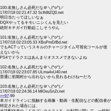
100:名無しさん必死だな＠＼(^o^)／
17/07/18 02:21:47.32 ScIh8tZQ0.net
明日当たってほしいなぁ
DQXやってるキモいニシくんを見たい
絶対キチガイ行動起こしそうやん
101:名無しさん必死だな＠＼(^o^)／
17/07/18 02:23:05.33 XBuPmD/Bd.net
でもACTっていうスキルのチャージタイム可視化ツールが使
えないから
PS4でドラクエはあんまりオススメできないよね
102:名無しさん必死だな＠＼(^o^)／
17/07/18 02:23:07.85 ULma4vU40.net
普通に初期村から出れないから見れるわけねーだろ
103:名無しさん必死だな＠＼(^o^)／
17/07/18 02:24:36.14 MlOxuSnZr.net
>>97
-99
本ガイドラインに抵触する画像・動画・生配信などの配信者が
特定された場合には、
当該配信者の「ドラゴンクエストX」の利用に関して、一時利