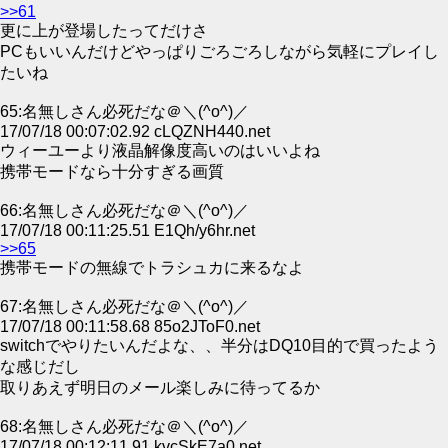
>>61
更に上が登場したってだけさ
PCもいいんだけどやっぱりごろごろしながら気軽にプレイし
たいね
65:名無しさん必死だな＠＼(^o^)／
17/07/18 00:07:02.92 cLQZNH440.net
ウィーユーより液晶解像度高いのはいいよね
携帯モードなら十分すぎる画質
66:名無しさん必死だな＠＼(^o^)／
17/07/18 00:11:25.51 E1Qh/y6hr.net
>>65
携帯モードの無線でトラシュカに来るなよ
67:名無しさん必死だな＠＼(^o^)／
17/07/18 00:11:58.68 85o2JToF0.net
switchでやりたいんだよな、、半分はDQ10目的で買ったよう
な感じだし
取りあえず明日のメール楽しみに待ってるか
68:名無しさん必死だな＠＼(^o^)／
17/07/18 00:12:11.91 kvcSkE7a0.net