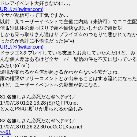
ドレアイベント大好きなのに…。
URLﾘﾝｸ(twitter.com)
全サバ配信可って正気ですか…
以前、某ユーザーイベントで主催に内緒（未許可）でニコ生配
信＆別団体の乗っ取りで超不愉快な思いしたので超反対
しかも乗っ取りさん達はサプライズ☆のつもりで悪びれてなか
ったのが余計に不愉快だった(="=)
URLﾘﾝｸ(twitter.com)
ドラクエⅩをプレイしている友達とお茶していたんだけど、み
んな個人差はあるけど全サーバー配信の件を不安に思っている
みたい(oﾟωﾟ)
環境が変わるから何が起きるかわからない不安だよね。
家の権限やフリーコメントとか出来ることはする流れになった
けど、ユーザーイベントへの影響が気になる。
81:名無しさん必死だな＠＼(^o^)／
17/07/18 01:22:13.28 jSj7QjFP0.net
どんなPS4お断りが見られるか楽しみ
82:名無しさん必死だな＠＼(^o^)／
17/07/18 01:26:22.30 ooGcC1Xua.net
>>61