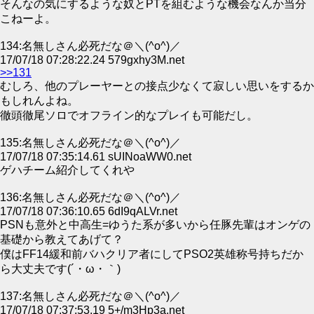
そんなの気にするような奴とPTを組むような機会なんか当分
こねーよ。
134:名無しさん必死だな＠＼(^o^)／
17/07/18 07:28:22.24 579gxhy3M.net
>>131
むしろ、他のプレーヤーとの接点少なくて寂しい思いをするか
もしれんよね。
徹頭徹尾ソロでオフライン的なプレイも可能だし。
135:名無しさん必死だな＠＼(^o^)／
17/07/18 07:35:14.61 sUINoaWW0.net
ゲハチーム紹介してくれや
136:名無しさん必死だな＠＼(^o^)／
17/07/18 07:36:10.65 6dI9qALVr.net
PSNも意外と中高生=ゆうた系が多いから任豚先輩はオンゲの
基礎から教えてあげて？
僕はFF14緩和前バハクリア者にしてPSO2英雄称号持ちだか
ら大丈夫です(´・ω・｀)
137:名無しさん必死だな＠＼(^o^)／
17/07/18 07:37:53.19 5+/m3Hp3a.net