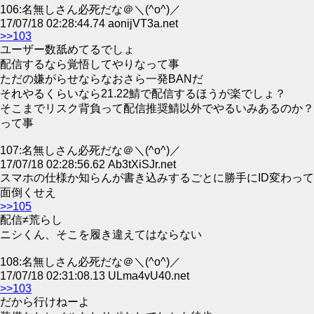
106:名無しさん必死だな＠＼(^o^)／
17/07/18 02:28:44.74 aonijVT3a.net
>>103
ユーザー数舐めてるでしょ
配信するなら覚悟してやりなって事
ただの嫌がらせならなおさら一発BANだ
それやるくらいなら21.22鯖で配信するほうが楽でしょ？
そこまでリスク背負って配信推奨鯖以外でやるいみあるのか？
って事
107:名無しさん必死だな＠＼(^o^)／
17/07/18 02:28:56.62 Ab3tXiSJr.net
スマホの仕様か知らんが書き込みするごとに勝手にID変わって
面倒くせえ
>>105
配信≠荒らし
ニシくん、そこを履き違えてはならない
108:名無しさん必死だな＠＼(^o^)／
17/07/18 02:31:08.13 ULma4vU40.net
>>103
だから行けねーよ