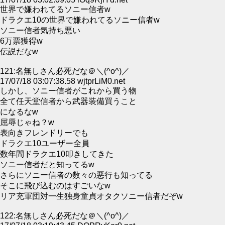
世界で嫌われてるソニー信者w
ドラクエ10の世界で嫌われてるソニー信者w
ソニー信者気持ち悪い
6万票獲得w
伝説だなw
121:名無しさん必死だな＠＼(^o^)／
17/07/18 03:07:38.58 wjtprLiM0.net
しかし、ソニー信者がこれから買う物
全て任天堂信者から武器装備買うこと
になるなw
屈辱じゃね？w
表向きフレンドリーでも
ドラクエ10ユーザー全員
数年間ドラクエ10叩きしてきた
ソニー信者だと知ってるw
さらにソニー信者の数々の悪行も知ってる
そこに飛び込むのはすごいなw
リア充軍団対一生独身童貞オタクソニー信者だぞw
122:名無しさん必死だな＠＼(^o^)／