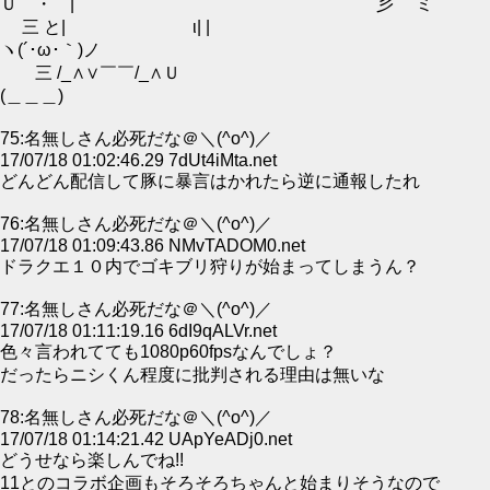
Ｕ ・ | 彡⌒ ミ
三 と| ι| |
ヽ(´･ω･｀)ノ
三 /_∧∨￣￣/_∧Ｕ
(＿＿＿)
75:名無しさん必死だな＠＼(^o^)／
17/07/18 01:02:46.29 7dUt4iMta.net
どんどん配信して豚に暴言はかれたら逆に通報したれ
76:名無しさん必死だな＠＼(^o^)／
17/07/18 01:09:43.86 NMvTADOM0.net
ドラクエ１０内でゴキブリ狩りが始まってしまうん？
77:名無しさん必死だな＠＼(^o^)／
17/07/18 01:11:19.16 6dI9qALVr.net
色々言われてても1080p60fpsなんでしょ？
だったらニシくん程度に批判される理由は無いな
78:名無しさん必死だな＠＼(^o^)／
17/07/18 01:14:21.42 UApYeADj0.net
どうせなら楽しんでね!!
11とのコラボ企画もそろそろちゃんと始まりそうなので