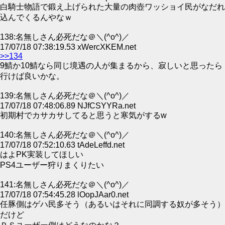
白騎士物語で鍛え上げられた大量の肉壺ワッショイ民がなだれ
込んでくるんやなｗ
138:名無しさん必死だな＠＼(^o^)／
17/07/18 07:38:19.53 xWercXKEM.net
>>134
9鯖か10鯖なら同じ境遇の人が集まるから、寂しいと思ったら
行けば良いかな。
139:名無しさん必死だな＠＼(^o^)／
17/07/18 07:48:06.89 NJfCSYYRa.net
初期村でカサカサしてると思うと寒気がするw
140:名無しさん必死だな＠＼(^o^)／
17/07/18 07:52:10.63 tAdeLeffd.net
はよPK実装してほしい
PS4ユーザー狩りまくりたい
141:名無しさん必死だな＠＼(^o^)／
17/07/18 07:54:45.28 lOopJAar0.net
任豚側はゲハ民多そう（あるいはそれに同調する奴が多そう）
だけど