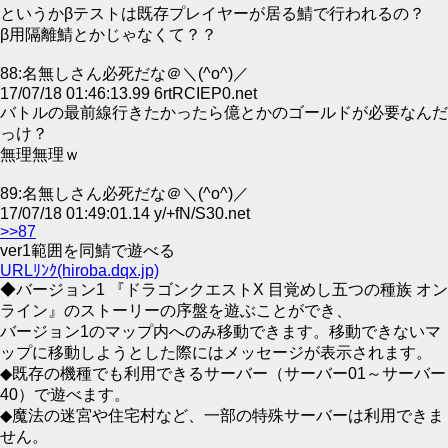
というかβテストは既存プレイヤーが居る鯖で行われるの？
β用隔離鯖とかじゃなくて？？
88:名無しさん必死だな＠＼(^o^)／
17/07/18 01:46:13.99 6rtRCIEP0.net
バトルの最前線行きたかったら億とかのゴールドが必要なんだ
っけ？
無理無理ｗ
89:名無しさん必死だな＠＼(^o^)／
17/07/18 01:49:01.14 y/+fN/S30.net
>>87
ver1範囲を同鯖で遊べる
URLﾘﾝｸ(hiroba.dqx.jp)
◆バージョン1 『ドラゴンクエストX 目覚めし五つの種族 オン
ライン』のストーリーの序盤を遊ぶことができ、
バージョン1のマップ内へのみ移動できます。移動できないマ
ップに移動しようとした際にはメッセージが表示されます。
◆既存の機種でも利用できるサーバー（サーバー01～サーバー
40）で遊べます。
◆魔法の迷宮や住宅村など、一部の特殊サーバーは利用できま
せん。