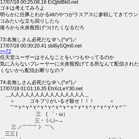
17/07/18 00:25:08.16 EiQjbIBk0.net
ゴキは考えてみろよ
明らかに任豚とわかるidのやつがラスアスに参戦してきてウン
コみたいな立ち回りしたら
後ろから火炎瓶投げつけたくなるだろ
73:名無しさん必死だな＠＼(^o^)／
17/07/18 00:30:20.41 sbI6ySQm0.net
>>72
任天堂ユーザーはそんなことをいつもやってるのか
気に入らないプレーヤーに火炎瓶投げてる所なんて配信された
くないから配信お断りなの？
74:名無しさん必死だな＠＼(^o^)／
17/07/18 01:01:16.35 EhXcLeY30.net
＿人人人人人人人人人人人人人人人＿
＞ ゴキブリがいるぞ殺せ！！！ ＜
￣^Ｙ^Ｙ^Ｙ^Ｙ^Ｙ^Ｙ^Ｙ^Ｙ^Ｙ^Ｙ^Ｙ^Ｙ^Ｙ^Ｙ^￣
三 ( ´・ω）
三 ｰ（‐∪─→
三 ／￣￣￣ 》 ￣＼
三三 |