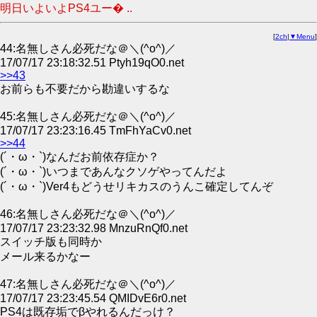
明日いよいよPS4ユー� ..
[
2ch
|
▼Menu
]
44:名無しさん必死だな＠＼(^o^)／
17/07/17 23:18:32.51 Ptyh19qO0.net
>>43
お前らも不要だから勘違いするな
45:名無しさん必死だな＠＼(^o^)／
17/07/17 23:23:16.45 TmFhYaCv0.net
>>44
(´・ω・`)なんだお前依存症か？
(´・ω・`)いつまであんなクソゲやってんだよ
(´・ω・`)Ver4もどうせリキカスのうんこ確定してんぞ
46:名無しさん必死だな＠＼(^o^)／
17/07/17 23:23:32.98 MnzuRnQf0.net
スイッチ版も同時か
メール来るかなー
47:名無しさん必死だな＠＼(^o^)／
17/07/17 23:23:45.54 QMIDvE6r0.net
PS4は既存垢でβやれるんだっけ？