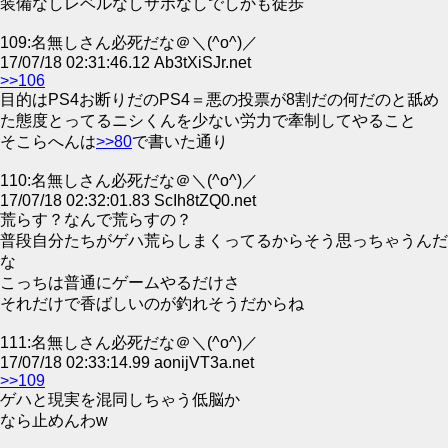
装備なしレベルなしサポなしでしかも徒歩
109:名無しさん必死だな＠＼(^o^)／
17/07/18 02:31:46.12 Ab3tXiSJr.net
>>106
目的はPS4お断りだのPS4＝悪の投票が8割だの何だのと舐め
た態度とってるニシくんを少ない労力で牽制してやること
そこらへんは
>>80
で書いた通り
110:名無しさん必死だな＠＼(^o^)／
17/07/18 02:32:01.83 ScIh8tZQ0.net
荒らす？なんで荒らすの？
普段自分たちがゲハ荒らしまくってるからそう思っちゃうんだ
な
こっちは普通にゲームやるだけさ
それだけで香ばしいのが釣れそうだからね
111:名無しさん必死だな＠＼(^o^)／
17/07/18 02:33:14.99 aonijVT3a.net
>>109
ゲハと現実を混同しちゃう低脳か
なら止めんわw