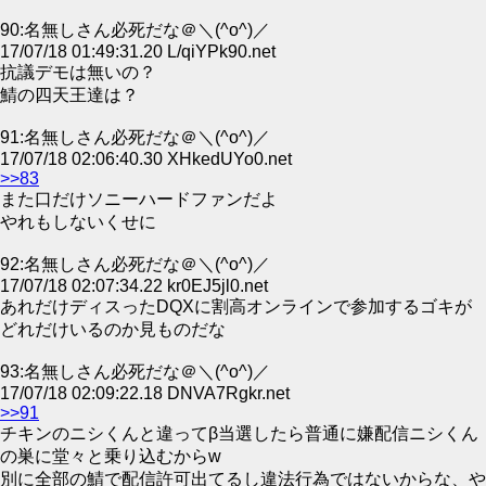
90:名無しさん必死だな＠＼(^o^)／
17/07/18 01:49:31.20 L/qiYPk90.net
抗議デモは無いの？
鯖の四天王達は？
91:名無しさん必死だな＠＼(^o^)／
17/07/18 02:06:40.30 XHkedUYo0.net
>>83
また口だけソニーハードファンだよ
やれもしないくせに
92:名無しさん必死だな＠＼(^o^)／
17/07/18 02:07:34.22 kr0EJ5jl0.net
あれだけディスったDQXに割高オンラインで参加するゴキが
どれだけいるのか見ものだな
93:名無しさん必死だな＠＼(^o^)／
17/07/18 02:09:22.18 DNVA7Rgkr.net
>>91
チキンのニシくんと違ってβ当選したら普通に嫌配信ニシくん
の巣に堂々と乗り込むからw
別に全部の鯖で配信許可出てるし違法行為ではないからな、や