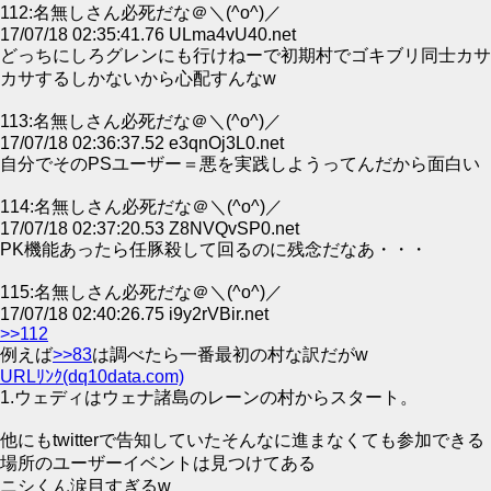
112:名無しさん必死だな＠＼(^o^)／
17/07/18 02:35:41.76 ULma4vU40.net
どっちにしろグレンにも行けねーで初期村でゴキブリ同士カサ
カサするしかないから心配すんなw
113:名無しさん必死だな＠＼(^o^)／
17/07/18 02:36:37.52 e3qnOj3L0.net
自分でそのPSユーザー＝悪を実践しようってんだから面白い
114:名無しさん必死だな＠＼(^o^)／
17/07/18 02:37:20.53 Z8NVQvSP0.net
PK機能あったら任豚殺して回るのに残念だなあ・・・
115:名無しさん必死だな＠＼(^o^)／
17/07/18 02:40:26.75 i9y2rVBir.net
>>112
例えば
>>83
は調べたら一番最初の村な訳だがw
URLﾘﾝｸ(dq10data.com)
1.ウェディはウェナ諸島のレーンの村からスタート。
他にもtwitterで告知していたそんなに進まなくても参加できる
場所のユーザーイベントは見つけてある
ニシくん涙目すぎるw