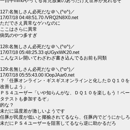
一日中mmoやってる育児放棄のあったけえ世界が見れるぞ
127:名無しさん必死だな＠＼(^o^)／
17/07/18 04:48:51.70 /VRQ2N8X0.net
ただでさえ異常なゲハなのに
ここはさらに異常
病気のやつ多すぎ
128:名無しさん必死だな＠＼(^o^)／
17/07/18 05:48:25.33 qUGyxWK20.net
こんなスレ開いてわざわざ書き込んでるお前も同類
129:名無しさん必死だな＠＼(^o^)／
17/07/18 05:55:43.00 lOopJAar0.net
？「任豚オンライン・ギスギスオンラインと化したＤＱ１０を
改善しよう」
ＰＳ４ユーザー「いや知らんがな、ＤＱ１０を楽しもう！ベー
タテストも参加するぞ」
的な？
未だに温度差が激しいようです
任豚が民度が低いと揶揄されてるなら、任豚内でどうにかしろ
未だにＰＳ４ユーザーを阻害してるなら逆に助かるだろ