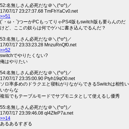
52:名無しさん必死だな＠＼(^o^)／
17/07/17 23:27:37.68 TmFhYaCv0.net
>>51
(´・ω・`)つーかPCもってりゃPS4版もswitch版も要らんのだ
けど、ここの奴らは何でゲハに書き込んでるんだ？
53:名無しさん必死だな＠＼(^o^)／
17/07/17 23:33:23.28 MnzuRnQf0.net
>>52
switchでやりたくない?
俺はやりたい
54:名無しさん必死だな＠＼(^o^)／
17/07/17 23:35:00.90 Ptyh19qO0.net
ソロ率多めのドラクエと寝転がりながらできるSwitchは相性い
いからな
複垢でもテーブルモードでサブモニタとして使えるし優秀
55:名無しさん必死だな＠＼(^o^)／
17/07/17 23:39:46.08 qI4ZfeP7a.net
>>14
あるあるすぎる