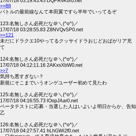
17/07/18 03:19:43.45 DQPRvKor0.net
>>88
バトルの最前線なんて本田翼ですら半年でいってるぞ
123:名無しさん必死だな＠＼(^o^)／
17/07/18 03:28:55.83 Z8NVQvSP0.net
>>121
未だにドラクエ10やってるクッサイドラおじどおばがリア充
て
124:名無しさん必死だな＠＼(^o^)／
17/07/18 04:12:11.16 2AKxsXbW0.net
>>7
気持ち悪すぎない？
新規にそこまでいうオンゲユーザー初めて見たわ
125:名無しさん必死だな＠＼(^o^)／
17/07/18 04:16:55.73 lOopJAar0.net
ベータテストに応募・当選した人はいよいよ明日からか、告知
乙
126:名無しさん必死だな＠＼(^o^)／
17/07/18 04:27:57.41 hLhGWi2f0.net