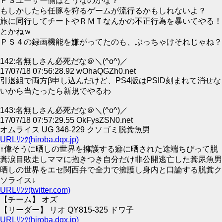
ＰＳユーザー側はどうなのかな？
もしかしたら任豚を狩るゲームが流行るかもしれないよ？
旅に同行してチートやＲＭＴなんかの不正行為を暴いてやる！
とかねｗ
ＰＳ４の録画機能を嫌がってたのも、ぶっちゃけそれじゃね？
142:名無しさん必死だな＠＼(^o^)／
17/07/18 07:56:28.92 wOhaQGZh0.net
引退組で両方β申し込んだけど、PS4版はPSID刻まれて消せな
いから当たったら新規でやるわ
143:名無しさん必死だな＠＼(^o^)／
17/07/18 07:57:29.55 OkFysZSN0.net
オムライス UG 346-229 クソゴミ脱糞魚男
URLﾘﾝｸ(hiroba.dqx.jp)
↑偉そうに晒しの世界を擁護する癖に晒された途端ちびって脱
糞涙目敗走しママに抱きつき自分だけ非公開逃亡した糞尿魚男
晒しの世界をエセ関西弁で全力で擁護し身内と口論する脱糞ク
ソライス↓
URLﾘﾝｸ(twitter.com)
【チーム】 オズ
【リーダー】 リオ QY815-325 ドワ子
URLﾘﾝｸ(hiroba.dqx.jp)