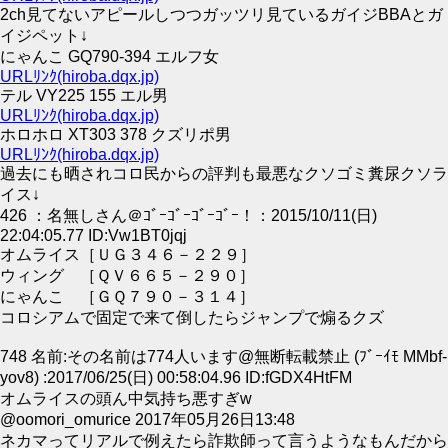
2ch見てないアピールしつつガッツリ見ているガイジBBAとガ
イジペット↓
にゃんこ GQ790-394 エルフ女
URLﾘﾝｸ(hiroba.dqx.jp)
テル VY225 155 エル男
URLﾘﾝｸ(hiroba.dqx.jp)
ホロホロ XT303 378 クズリポ男
URLﾘﾝｸ(hiroba.dqx.jp)
過去にも晒されコロ民からの評判も最悪なクソゴミ糞尿クソラ
イス↓
426 ：名無しさん＠ｺﾞｰｺﾞｰｺﾞｰｺﾞｰ！：2015/10/11(日)
22:04:05.77 ID:Vw1BT0jqj
オムライス［ＵＧ３４６－２２９］
ウィング ［ＱＶ６６５－２９０］
にゃんこ ［ＧＱ７９０－３１４］
コロシアムで固定で来て倒したらジャンプで煽るクズ
748 名前:その名前は774人います@無断転載禁止 (ﾌﾞｰｲﾓ MMbf-
yov8) :2017/06/25(日) 00:58:04.96 ID:fGDX4HtFM
オムライスの頭ん中気持ち悪すぎw
@oomori_omurice 2017年05月26日13:48
ネカマってリアルで例えたら詐欺師って言うようなもんだから