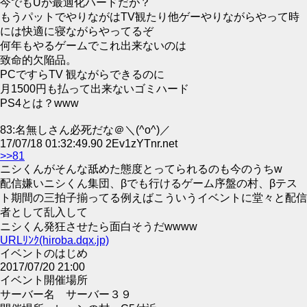
今でもUが最適化ハードだが？
もうパットでやりながはTV観たり他ゲーやりながらやって時
には快適に寝ながらやってるぞ
何年もやるゲームでこれ出来ないのは
致命的欠陥品。
PCですらTV 観ながらできるのに
月1500円も払って出来ないゴミハード
PS4とは？www
83:名無しさん必死だな＠＼(^o^)／
17/07/18 01:32:49.90 2Ev1zYTnr.net
>>81
ニシくんがそんな舐めた態度とってられるのも今のうちw
配信嫌いニシくん集団、βでも行けるゲーム序盤の村、βテス
ト期間の三拍子揃ってる例えばこういうイベントに堂々と配信
者として乱入して
ニシくん発狂させたら面白そうだwwww
URLﾘﾝｸ(hiroba.dqx.jp)
イベントのはじめ
2017/07/20 21:00
イベント開催場所
サーバー名 サーバー３９