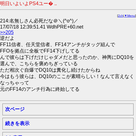
明日いよいよPS4ユー� ..
[
2ch
|
▼Menu
]
214:名無しさん必死だな＠＼(^o^)／
17/07/18 12:39:51.41 WdhPRE+60.net
>>205
逆だよ
FF11信者、任天堂信者、FF14アンチがタッグ組んで
FFOを拠点に全板でFF14下げしてる
んで彼らは下げだけじゃダメだと思ったのか、神輿にDQ10を
選んで、こちらを褒めちぎっている
ただ相次ぐ自爆でDQ10は糞化し続けたからね
今はもう彼らは、DQ10のここが素晴らしい！なんて言えなく
なっちゃって
元のFF14のアンチ行為に終始してる
次ページ
続きを表示